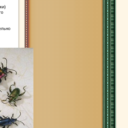
ки)
то
ельно