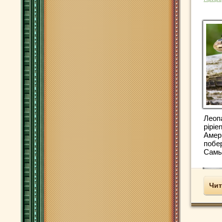
Леоп
pipi
Амер
побе
Самы
Чит