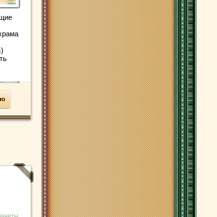
ущие
храма
s)
ть
ью
ланеты