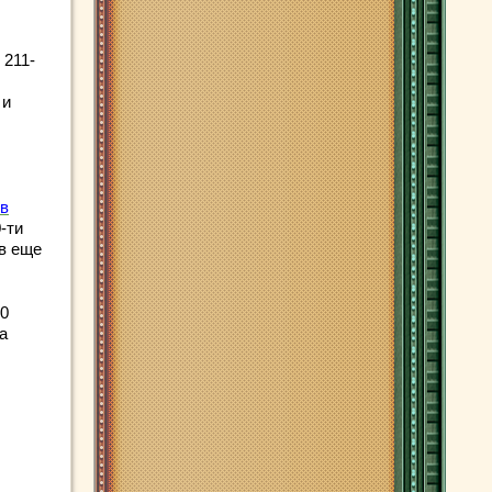
 211-
 и
в
-ти
ов еще
30
а