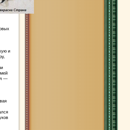
новых
кую и
ру,
ни
емей
ол —
овая
ался
уков