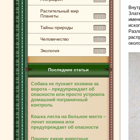
Внут
Растительный мир
Злат
Планеты
213
имен
иско
Тайны природы
148
Разл
расп
Человечество
756
около
Экология
134
Последние статьи
Собака не пускает хозяина за
ворота – предупреждает об
опасности или просто устроила
домашний пограничный
контроль
Кошка легла на больное место –
лечит хозяина или
предупреждает об опасности
Почему дикие животные