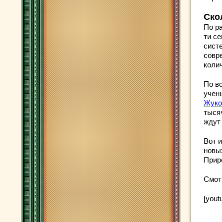
Ско
По ра
ти с
систе
совр
коли
По вс
учен
Жуко
тыся
ждут
Вот и
новы
Прир
Смот
[yout
Скол