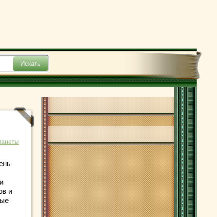
ланеты
ень
и
ов и
рые