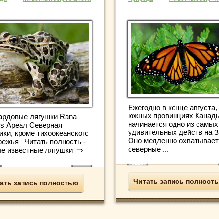
Ежегодно в конце августа,
южных провинциях Канад
ардовые лягушки Rana
начинается одно из самых
ens Ареал Северная
удивительных действ на З
ики, кроме тихоокеанского
Оно медленно охватывает
режья Читать полность -
северные ...
е известные лягушки ⇒
Читать запись полност
ать запись полностью