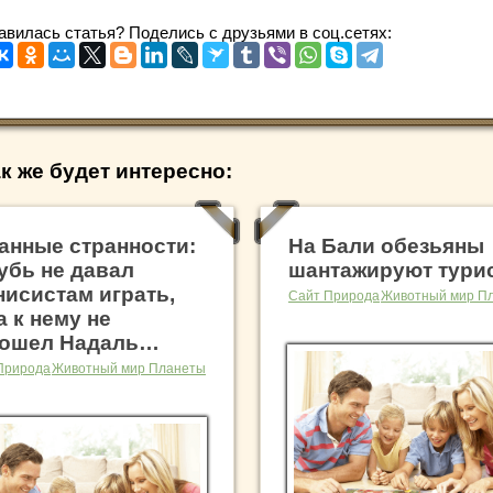
авилась статья? Поделись с друзьями в соц.сетях:
к же будет интересно:
анные странности:
На Бали обезьяны
убь не давал
шантажируют тури
нисистам играть,
Сайт Природа
Животный мир П
а к нему не
ошел Надаль…
Природа
Животный мир Планеты