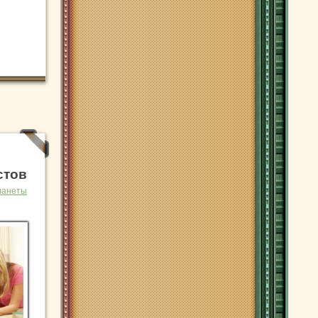
стов
ланеты