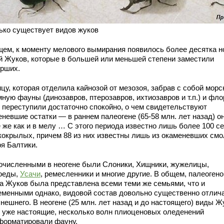
ько существует видов жуков
щем, к моменту мелового вымирания появилось более десятка 
й Жуков, которые в большей или меньшей степени заместили
рших.
цу, которая отделила кайнозой от мезозоя, забрав с собой морс
ную фауны (динозавров, птерозавров, ихтиозавров и т.п.) и фло
переступили достаточно спокойно, о чем свидетельствуют
невшие остатки — в раннем палеогене (65-58 млн. лет назад) о
е же как и в мелу … С этого периода известно лишь более 100 с
кокрылых, причем 88 из них известны лишь из окаменевших см
ря Балтики.
очисленными в неогене были Слоники, Хищники, жужелицы,
оеды,
Усачи
, ремесленники и многие другие. В общем, палеоген
а Жуков была представлена всеми теми же семьями, что и
еменными однако, видовой состав довольно существенно отлич
нешнего. В неогене (25 млн. лет назад и до настоящего) виды Ж
 уже настоящие, несколько волн плиоценовых оледенений
форматировали фауну.