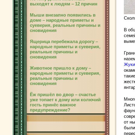
выходят к людям – 12 причин
Мыши внезапно появились в
Скол
доме – народные приметы и
суеверия, реальные причины и
В об
сновидения
семе
выме
Ящерица перебежала дорогу –
народные приметы и суеверия,
реальные причины и
Грани
сновидения
назем
Жуки
Животное пришло к дому –
окаме
народные приметы и суеверия,
таки
реальные причины и
жест
сновидения
янта
Ёж пришёл во двор – счастье
Мног
уже топает к дому или колючий
гость принёс важное
Лист
предупреждение?
фаун
совр
от ны
были
пере