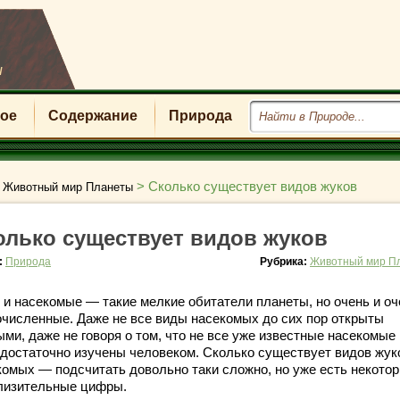
u
ое
Содержание
Природа
>
>
Сколько существует видов жуков
Животный мир Планеты
олько существует видов жуков
:
Природа
Рубрика:
Животный мир П
 и насекомые — такие мелкие обитатели планеты, но очень и оч
очисленные. Даже не все виды насекомых до сих пор открыты
ми, даже не говоря о том, что не все уже известные насекомые 
 достаточно изучены человеком. Сколько существует видов жук
комых — подсчитать довольно таки сложно, но уже есть некото
лизительные цифры.