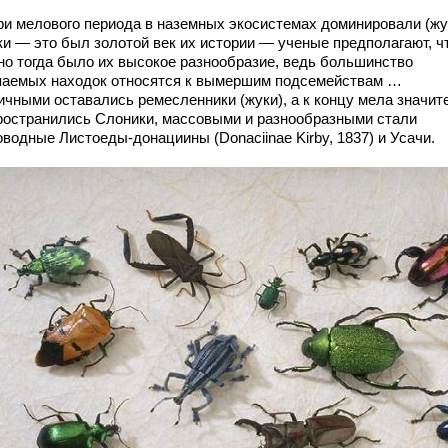
ри мелового периода в наземных экосистемах доминировали (жу
ки — это был золотой век их истории — ученые предполагают, ч
но тогда было их высокое разнообразие, ведь большинство
паемых находок относятся к вымершим подсемействам …
ичными оставались ремесленники (жуки), а к концу мела значит
ространились Слоники, массовыми и разнообразными стали
водные Листоеды-донациины (Donaciinae Kirby, 1837) и Усачи.