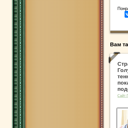
Понр
Вам та
Стр
Гол
тен
пок
под
Сайт 