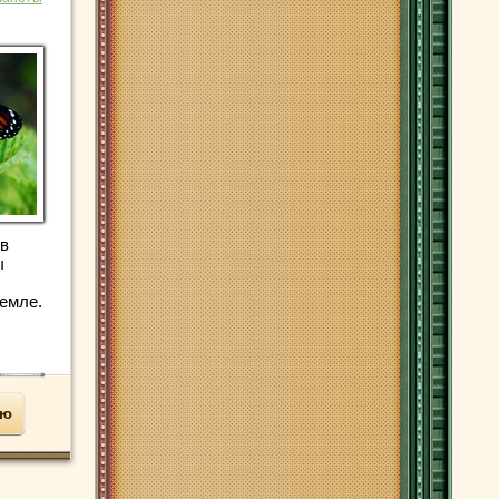
 в
ы
емле.
ью