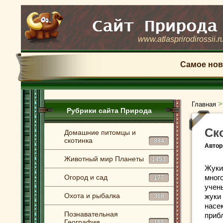
www.atlasprirodirossii.r
Самое нов
Главная
Рубрики сайта Природа
Ск
Домашние питомцы и
скотинка
884
Автор
Животный мир Планеты
1453
Жуки
Огород и сад
мног
177
учены
Охота и рыбалка
жуки
368
насе
Познавательная
приб
География
155