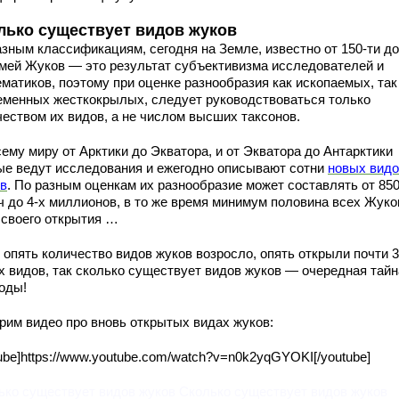
лько существует видов жуков
зным классификациям, сегодня на Земле, известно от 150-ти до
емей Жуков — это результат субъективизма исследователей и
матиков, поэтому при оценке разнообразия как ископаемых, так
еменных жесткокрылых, следует руководствоваться только
чеством их видов, а не числом высших таксонов.
ему миру от Арктики до Экватора, и от Экватора до Антарктики
ые ведут исследования и ежегодно описывают сотни
новых видо
в
. По разным оценкам их разнообразие может составлять от 850
ч до 4-х миллионов, в то же время минимум половина всех Жук
 своего открытия …
 опять количество видов жуков возросло, опять открыли почти 
х видов, так сколько существует видов жуков — очередная тайн
оды!
рим видео про вновь открытых видах жуков:
ube]https://www.youtube.com/watch?v=n0k2yqGYOKI[/youtube]
ько существует видов жуков Сколько существует видов жуков