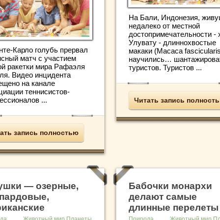
На Бали, Индонезия, жив
недалеко от местной
достопримечательности - 
Улувату - длиннохвостые
нте-Карло голубь прервал
макаки (Macaca fasciculari
исный матч с участием
научились… шантажирова
ой ракетки мира Рафаэля
туристов. Туристов ...
ля. Видео инцидента
ещено на канале
циации теннисистов-
ссионалов ...
Читать запись полност
ать запись полностью
ушки — озерные,
Бабочки монархи
пардовые,
делают самые
иканские
длинные перелеты
да
Животный мир Планеты
Природа
Животный мир П