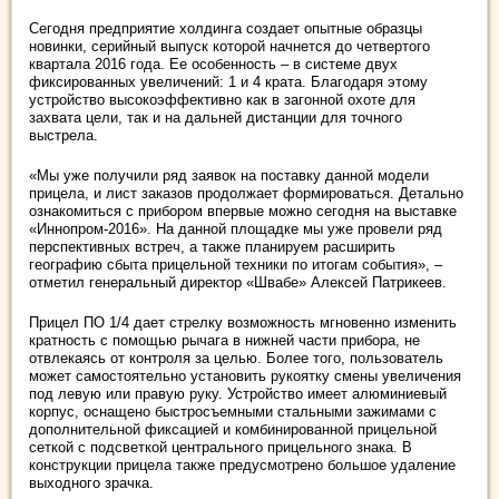
Сегодня предприятие холдинга создает опытные образцы
новинки, серийный выпуск которой начнется до четвертого
квартала 2016 года. Ее особенность – в системе двух
фиксированных увеличений: 1 и 4 крата. Благодаря этому
устройство высокоэффективно как в загонной охоте для
захвата цели, так и на дальней дистанции для точного
выстрела.
«Мы уже получили ряд заявок на поставку данной модели
прицела, и лист заказов продолжает формироваться. Детально
ознакомиться с прибором впервые можно сегодня на выставке
«Иннопром-2016». На данной площадке мы уже провели ряд
перспективных встреч, а также планируем расширить
географию сбыта прицельной техники по итогам события», –
отметил генеральный директор «Швабе» Алексей Патрикеев.
Прицел ПО 1/4 дает стрелку возможность мгновенно изменить
кратность с помощью рычага в нижней части прибора, не
отвлекаясь от контроля за целью. Более того, пользователь
может самостоятельно установить рукоятку смены увеличения
под левую или правую руку. Устройство имеет алюминиевый
корпус, оснащено быстросъемными стальными зажимами с
дополнительной фиксацией и комбинированной прицельной
сеткой с подсветкой центрального прицельного знака. В
конструкции прицела также предусмотрено большое удаление
выходного зрачка.