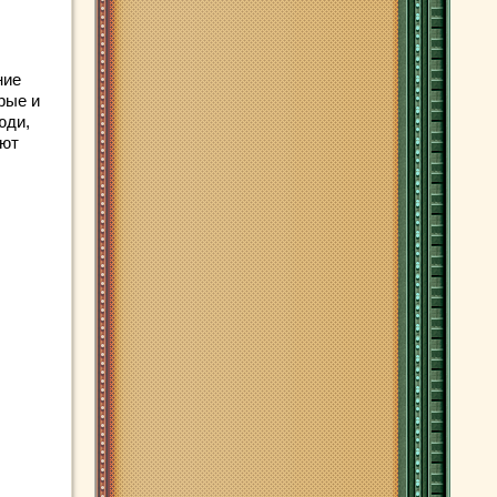
ние
рые и
юди,
уют