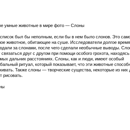
е умные животные в мире фото — Слоны
 список был бы неполным, если бы в нем было слонов. Это сам
ное животное, обитающее на суше. Исследователи долгое время
юдали за слонами, после чего сделали необычные выводы. Сл
 связаться друг с другом при помощи особого грохота, находяс
амых дальних расстояниях. Слоны, как и люди, имеют особый
ебальный ритуал, который показывает, что эти животные способ
живать. Также слоны — творческие существа, некоторые из них
т рисовать.
ны