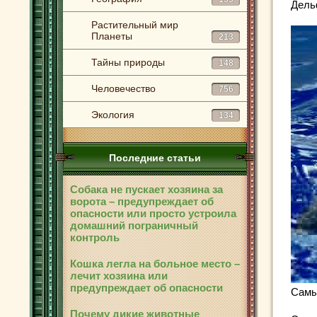
Дель
Растительный мир
Планеты
213
Тайны природы
148
Человечество
756
Экология
134
Последние статьи
Собака не пускает хозяина за
ворота – предупреждает об
опасности или просто устроила
домашний пограничный
контроль
Кошка легла на больное место –
лечит хозяина или
предупреждает об опасности
Самы
Почему дикие животные