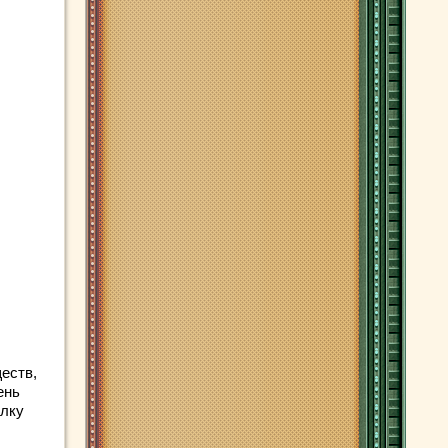
ществ,
ень
олку