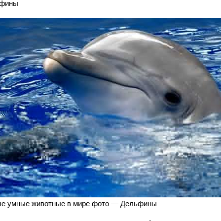
фины
е умные животные в мире фото — Дельфины