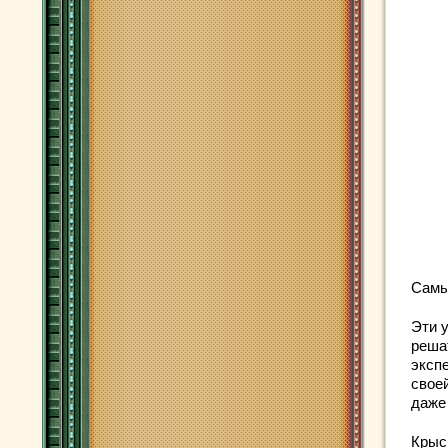
Самы
Эти 
реша
эксп
свое
даже
Кры