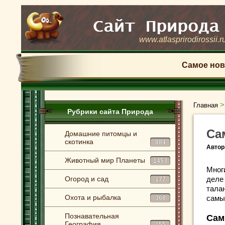
www.atlasprirodirossii.r
Самое нов
Главная
Рубрики сайта Природа
Са
Домашние питомцы и
скотинка
884
Автор
Животный мир Планеты
1453
Мног
Огород и сад
деле
177
талан
Охота и рыбалка
самы
368
Познавательная
Сам
География
155