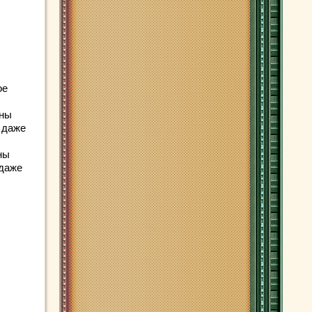
ое
оны
ь даже
ны
 даже