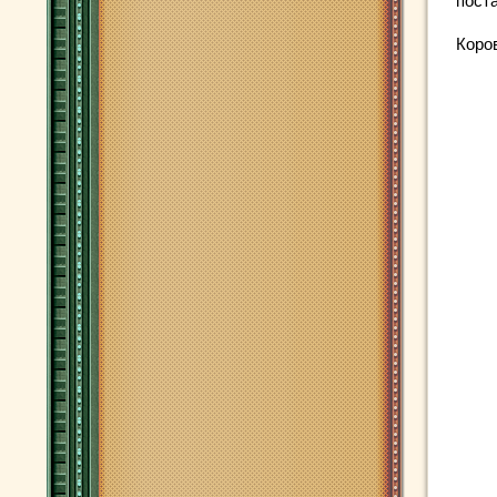
пост
Коро