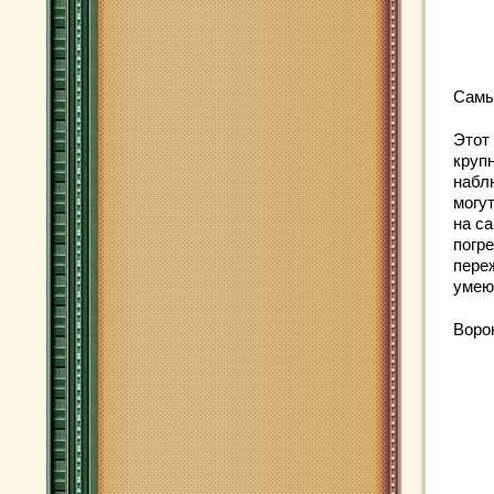
Самы
Этот
круп
набл
могут
на с
погр
пере
умею
Воро