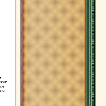
е
вели
тся
они