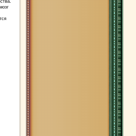
ства.
мозг
тся