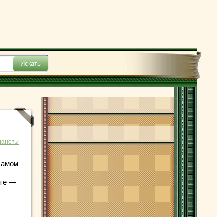
ланеты
самом
ите —