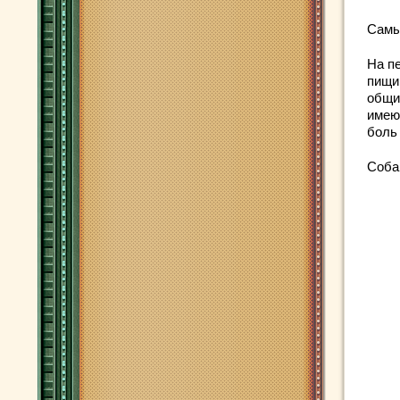
Самы
На п
пищи
общи
имеют
боль 
Соба