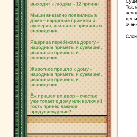
Суще
выходят к людям – 12 причин
Так, 
чело
Мыши внезапно появились в
дель
доме – народные приметы и
очень
суеверия, реальные причины и
сновидения
Сло
Ящерица перебежала дорогу –
народные приметы и суеверия,
реальные причины и
сновидения
Животное пришло к дому –
народные приметы и суеверия,
реальные причины и
сновидения
Ёж пришёл во двор – счастье
уже топает к дому или колючий
гость принёс важное
предупреждение?