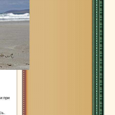
и при
сь.