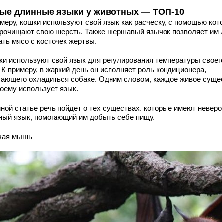
ые длинные языки у животных — ТОП-10
имеру, кошки используют свой язык как расческу, с помощью кот
прочищают свою шерсть. Также шершавый язычок позволяет им 
ать мясо с косточек жертвы.
ки используют свой язык для регулирования температуры своег
 К примеру, в жаркий день он исполняет роль кондиционера,
гающего охладиться собаке. Одним словом, каждое живое суще
воему использует язык.
нной статье речь пойдет о тех существах, которые имеют невер
ный язык, помогающий им добыть себе пищу.
чая мышь