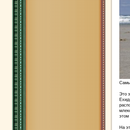
Самы
Это 
Ехид
распо
млек
этом
На э