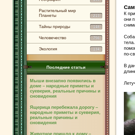
Сам
Растительный мир
К пр
Планеты
213
они 
сним
Тайны природы
148
Соба
Человечество
756
тела.
помо
Экология
134
по-с
В да
Последние статьи
длин
Мыши внезапно появились в
Лету
доме – народные приметы и
суеверия, реальные причины и
сновидения
Ящерица перебежала дорогу –
народные приметы и суеверия,
реальные причины и
сновидения
Животное пришло к дому –