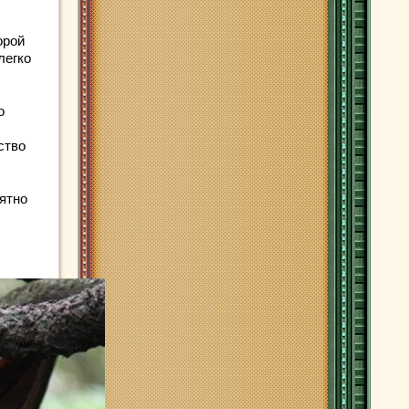
орой
легко
о
ство
оятно