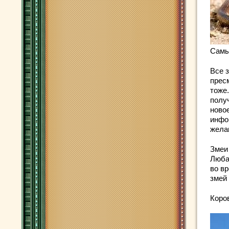
Самы
Все 
прес
тоже
получ
ново
инфо
жела
Змеи
Люба
во в
змей
Коро