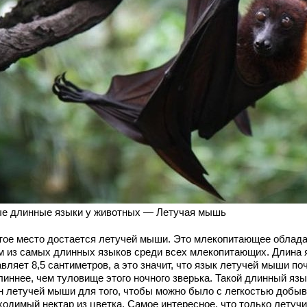
е длинные языки у животных — Летучая мышь
тое место достается летучей мыши. Это млекопитающее облад
м из самых длинных языков среди всех млекопитающих. Длина 
вляет 8,5 сантиметров, а это значит, что язык летучей мыши по
линнее, чем туловище этого ночного зверька. Такой длинный язы
н летучей мыши для того, чтобы можно было с легкостью добыв
ходимый нектар из цветка. Самое интересное, что только летуч