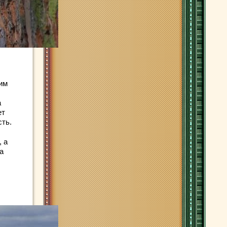
дим
а
ет
сть.
, а
а