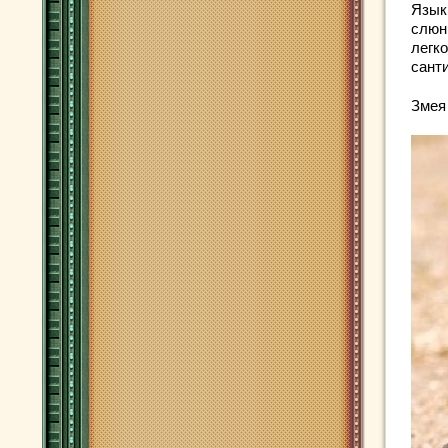
Язык
слюн
легк
санти
Змея