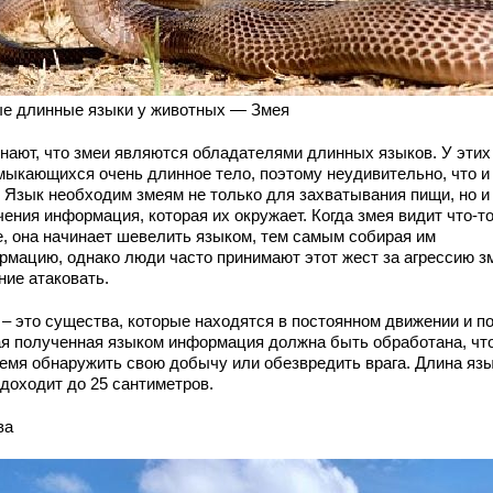
е длинные языки у животных — Змея
знают, что змеи являются обладателями длинных языков. У этих
мыкающихся очень длинное тело, поэтому неудивительно, что и
. Язык необходим змеям не только для захватывания пищи, но и
ения информация, которая их окружает. Когда змея видит что-т
е, она начинает шевелить языком, тем самым собирая им
рмацию, однако люди часто принимают этот жест за агрессию з
ние атаковать.
 – это существа, которые находятся в постоянном движении и по
я полученная языком информация должна быть обработана, чт
ремя обнаружить свою добычу или обезвредить врага. Длина яз
 доходит до 25 сантиметров.
ва