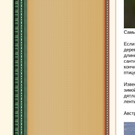
Самы
Если 
дере
длин
сант
конч
птице
Изве
зимо
дятла
лент
Авст