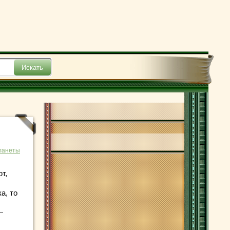
ланеты
т,
а, то
—