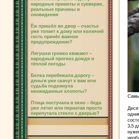
народные приметы и суеверия,
реальные причины и
сновидения
Ёж пришёл во двор – счастье
уже топает к дому или колючий
гость принёс важное
предупреждение?
Лягушки громко квакают –
народный прогноз дождя и
тёплой погоды
Белка перебежала дорогу –
деньги уже скачут к вам или
судьба подкинула
неожиданные хлопоты?
Самы
Птица постучала в окно – беда
уже летит или пернатая просто
Деся
перепутала стекло с дверью?
одни
соста
3,5 д
нуже
необ