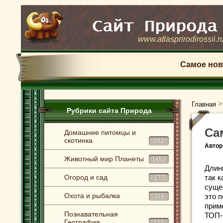
www.atlasprirodirossii.r
Самое нов
Главная
Рубрики сайта Природа
Са
Домашние питомцы и
скотинка
882
Автор
Животный мир Планеты
1452
Длин
Огород и сад
так 
177
суще
Охота и рыбалка
это 
368
прим
Познавательная
ТОП-
География
155