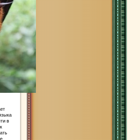
ает
языка
чти в
к
ать
ие