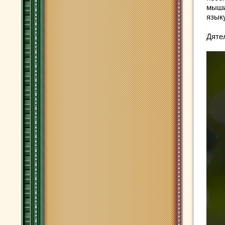
мыши
языку
Дяте