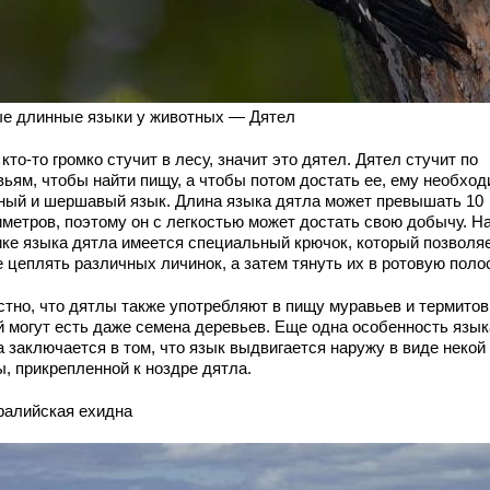
е длинные языки у животных — Дятел
кто-то громко стучит в лесу, значит это дятел. Дятел стучит по
вьям, чтобы найти пищу, а чтобы потом достать ее, ему необхо
ный и шершавый язык. Длина языка дятла может превышать 10
иметров, поэтому он с легкостью может достать свою добычу. Н
ике языка дятла имеется специальный крючок, который позволя
 цеплять различных личинок, а затем тянуть их в ротовую поло
стно, что дятлы также употребляют в пищу муравьев и термитов
й могут есть даже семена деревьев. Еще одна особенность язык
 заключается в том, что язык выдвигается наружу в виде некой
ы, прикрепленной к ноздре дятла.
ралийская ехидна