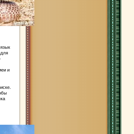
 язык
 для
о
меи и
иске.
обы
ыка