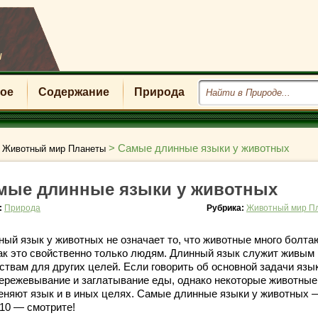
u
ое
Содержание
Природа
>
>
Самые длинные языки у животных
Животный мир Планеты
мые длинные языки у животных
:
Природа
Рубрика:
Животный мир П
ный язык у животных не означает то, что животные много болтаю
как это свойственно только людям. Длинный язык служит живым
ствам для других целей. Если говорить об основной задачи язык
пережевывание и заглатывание еды, однако некоторые животные
еняют язык и в иных целях. Самые длинные языки у животных 
10 — смотрите!