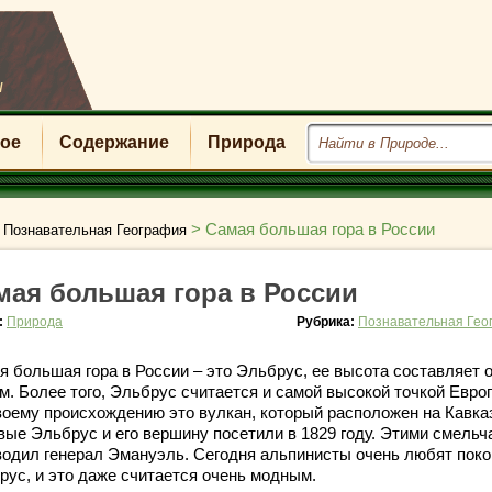
u
ое
Содержание
Природа
>
>
Самая большая гора в России
Познавательная География
мая большая гора в России
:
Природа
Рубрика:
Познавательная Гео
я большая гора в России – это Эльбрус, ее высота составляет 
м. Более того, Эльбрус считается и самой высокой точкой Евро
воему происхождению это вулкан, который расположен на Кавка
вые Эльбрус и его вершину посетили в 1829 году. Этими смельч
водил генерал Эмануэль. Сегодня альпинисты очень любят поко
рус, и это даже считается очень модным.