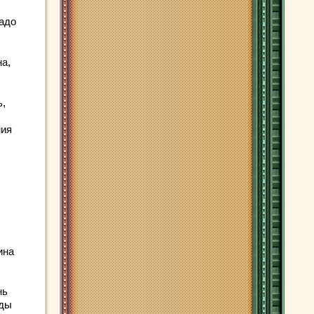
адо
на,
ь,
ния
ина
нь
иды