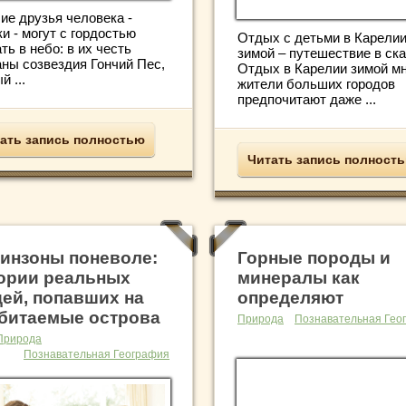
ие друзья человека -
и - могут с гордостью
Отдых с детьми в Карели
ть в небо: в их честь
зимой – путешествие в ска
аны созвездия Гончий Пес,
Отдых в Карелии зимой мн
 ...
жители больших городов
предпочитают даже ...
ать запись полностью
Читать запись полност
инзоны поневоле:
Горные породы и
ории реальных
минералы как
ей, попавших на
определяют
битаемые острова
Природа
Познавательная Гео
Природа
Познавательная География