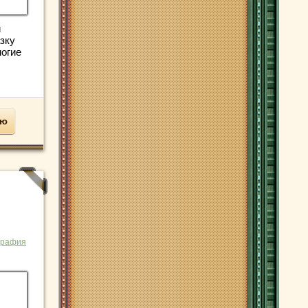
и
зку
огие
ью
графия