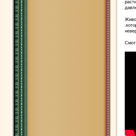
раст
давл
Живо
.кот
неве
Смот