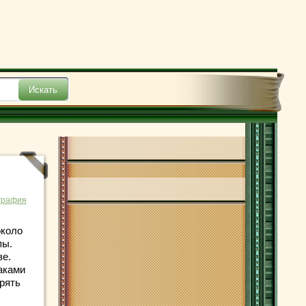
графия
около
пы.
зе.
аками
рять