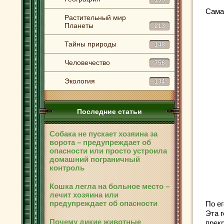
Сама
Растительный мир
Планеты
213
Тайны природы
148
Человечество
756
Экология
134
Последние статьи
Собака не пускает хозяина за
ворота – предупреждает об
опасности или просто устроила
домашний пограничный
контроль
Кошка легла на больное место –
лечит хозяина или
предупреждает об опасности
По е
Эта г
Почему дикие животные
прек