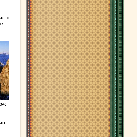
имеют
ых
рус
ить