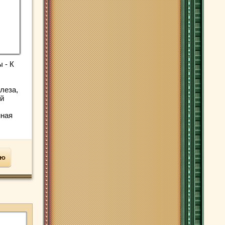
 - К
леза,
ый
нная
ью