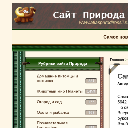
www.atlasprirodirossii.r
Самое нов
Главная
Рубрики сайта Природа
Са
Домашние питомцы и
скотинка
884
Автор
Животный мир Планеты
1453
Сама
Огород и сад
5642 
177
По с
Охота и рыбалка
Впер
368
руко
Познавательная
Эльб
География
155