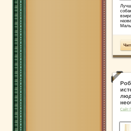
Лучш
собак
взира
назв
Малый
Чит
Роб
ист
люд
нео
Сайт 