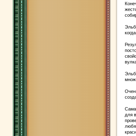
Коне
жест
соби
Эльб
когд
Резу
посто
свой
вулк
Эльб
множ
Очен
созд
Сама
для 
пров
любя
крас