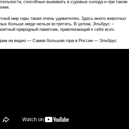
ительности, способные выживать в суровые холода и при таком
ении.
тный мир горы также очень удивителен. Здесь много животных
орых больше нигде нельзя встретить. В целом, Эльбрус –
роятный природный памятник, привлекающий к себе всех.
рим на видео — Самая большая гора в России — Эльбрус