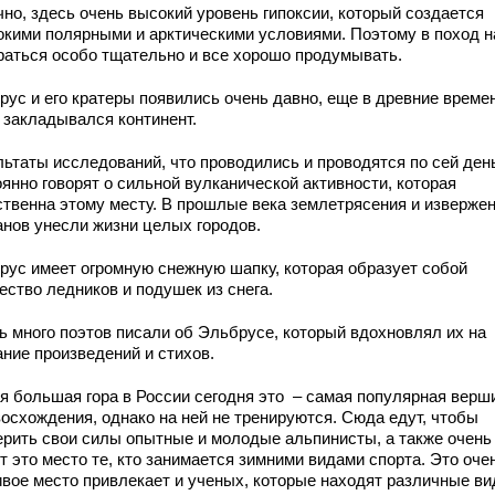
чно, здесь очень высокий уровень гипоксии, который создается
окими полярными и арктическими условиями. Поэтому в поход н
раться особо тщательно и все хорошо продумывать.
рус и его кратеры появились очень давно, еще в древние време
а закладывался континент.
льтаты исследований, что проводились и проводятся по сей ден
янно говорят о сильной вулканической активности, которая
ственна этому месту. В прошлые века землетрясения и изверже
анов унесли жизни целых городов.
рус имеет огромную снежную шапку, которая образует собой
ество ледников и подушек из снега.
ь много поэтов писали об Эльбрусе, который вдохновлял их на
ание произведений и стихов.
я большая гора в России сегодня это – самая популярная верш
восхождения, однако на ней не тренируются. Сюда едут, чтобы
ерить свои силы опытные и молодые альпинисты, а также очень
т это место те, кто занимается зимними видами спорта. Это оче
ивое место привлекает и ученых, которые находят различные в