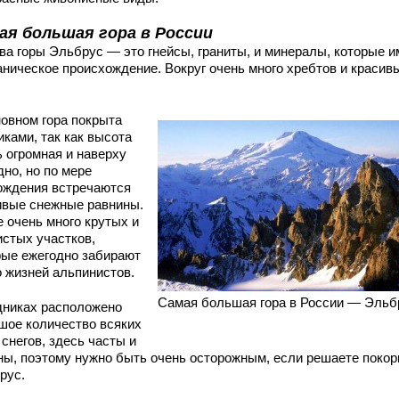
ая большая гора в России
ва горы Эльбрус — это гнейсы, граниты, и минералы, которые 
аническое происхождение. Вокруг очень много хребтов и красив
новном гора покрыта
ками, так как высота
ь огромная и наверху
но, но по мере
ождения встречаются
ивые снежные равнины.
е очень много крутых и
истых участков,
рые ежегодно забирают
о жизней альпинистов.
Самая большая гора в России — Эльб
дниках расположено
шое количество всяких
 снегов, здесь часты и
ны, поэтому нужно быть очень осторожным, если решаете покор
рус.