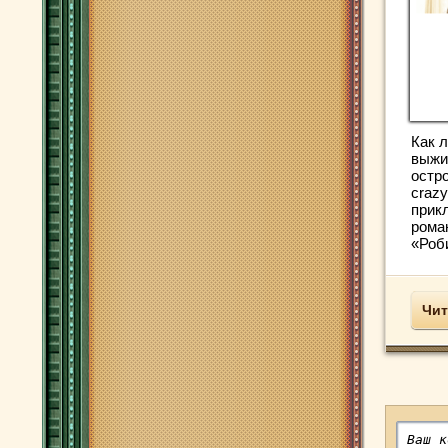
Как 
выжи
остро
craz
прик
рома
«Роби
Чит