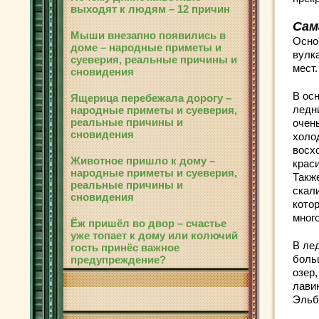
выходят к людям – 12 причин
Сам
Мыши внезапно появились в
Осно
доме – народные приметы и
вулк
суеверия, реальные причины и
мест.
сновидения
В ос
Ящерица перебежала дорогу –
ледни
народные приметы и суеверия,
реальные причины и
очен
сновидения
холод
восх
Животное пришло к дому –
крас
народные приметы и суеверия,
Такж
реальные причины и
скал
сновидения
кото
мног
Ёж пришёл во двор – счастье
уже топает к дому или колючий
В ле
гость принёс важное
боль
предупреждение?
озер,
лави
Эльб