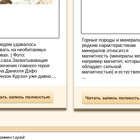
Горные породы и минералы
людям удавалось
редким характеристикам
вать на необитаемых
минералов относится
вах. | Фото:
магнитность (минералы же
y.casa.Захватывающие
например магнетит, котор
лючения главного героя
обладает сильной
на Даниэля Дэфо
магнитностью) и естестве
нзон Крузо» уже давно ...
...
ать запись полностью
Читать запись полност