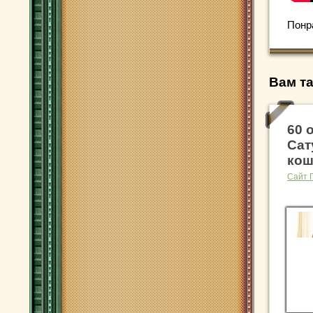
Понр
Вам та
60 
Сат
кош
Сайт 