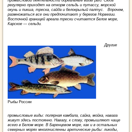
промысловой деятельности бореальные виды рыб. Сюда
регулярно приходят на откорм сельдь и путассу, морской
окунь и пикша, треска, сайда и белокрылый палтус. Впрочем,
размножаться все они предпочитают у берегов Норвегии.
Восточной границей ареала трески считается Белое море,
Карское — сельди.
Другие
Рыбы России
промысловые виды: полярная камбала, сайка, мойка, навага
живут здесь постоянно. Навагу, к слову, промышляют чаще
всего в Белом море. В Баренцевом море, как и в остальных
северных морях многочисленны арктические рыбы: ликоды,