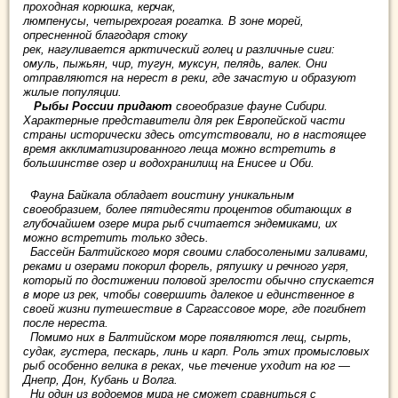
проходная корюшка, керчак,
люмпенусы, четырехрогая рогатка. В зоне морей,
опресненной благодаря стоку
рек, нагуливается арктический голец и различные сиги:
омуль, пыжьян, чир, тугун, муксун, пелядь, валек. Они
отправляются на нерест в реки, где зачастую и образуют
жилые популяции.
Рыбы России придают
своеобразие фауне Сибири.
Характерные представители для рек Европейской части
страны исторически здесь отсутствовали, но в настоящее
время акклиматизированного леща можно встретить в
большинстве озер и водохранилищ на Енисее и Оби.
Фауна Байкала обладает воистину уникальным
своеобразием, более пятидесяти процентов обитающих в
глубочайшем озере мира рыб считается эндемиками, их
можно встретить только здесь.
Бассейн Балтийского моря своими слабосолеными заливами,
реками и озерами покорил форель, ряпушку и речного угря,
который по достижении половой зрелости обычно спускается
в море из рек, чтобы совершить далекое и единственное в
своей жизни путешествие в Саргассовое море, где погибнет
после нереста.
Помимо них в Балтийском море появляются лещ, сырть,
судак, густера, пескарь, линь и карп. Роль этих промысловых
рыб особенно велика в реках, чье течение уходит на юг —
Днепр, Дон, Кубань и Волга.
Ни один из водоемов мира не сможет сравниться с