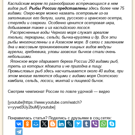
Каспийским морем по разнообразию встречающихся в нем
видов рыб.
Рыбы России представлены
здесь более чем 75
видами. Озеро-море можно назвать осетровым из-за
заполнивших его белуги, шипа, русского и иранского осетра,
стерляди и севрюги. Особенно ценится осетровая икра,
добываемая также и из каспийского лосося.
Распресненные воды Черного моря служат ареалом
тюльки, перкарины, сельди, бычка-кругляка и др. Все эти
рыбы многочисленны и в Азовском море. В связи с заилением
дна и массовым проникновением хищных видов медузы
аурелии, гребневика, уловы азовских бычков стали очень
небольшими.
Японское море одаривает берега России 250 видами рыб,
треть из которых ядовита и не пригодна в пищу.
Промысловых рыб здесь насчитывается около 40 видов, при
этом многие являются общими с видами моря Охотского:
камбала, сельдь, лососи, минтай и пищевой бычок.
Смотрим чемпионат России по ловле удочкой — видео
[youtube]https://www.youtube.com/watch?
v=yywd3Uy2buM[/youtube]
Понравилась статья? Поделись с друзьями в соц.сетях: