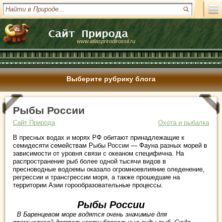
www.atlasprirodirossii.ru
Выберите рубрику блога
Рыбы России
Сайт Природа
Охота и рыбалка
В пресных водах и морях РФ обитают принадлежащие к
семидесяти семействам Рыбы России — Фауна разных морей в
зависимости от уровня связи с океаном специфична. На
распространение рыб более одной тысячи видов в
пресноводные водоемы оказало огромноевлияние оледенение,
регрессии и трансгрессии моря, а также прошедшие на
территории Азии горообразовательные процессы.
Рыбы России
В Баренцевом море водятся очень значимые для