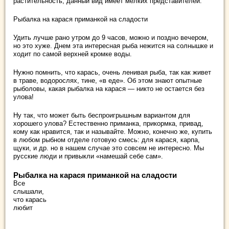
растительность, данный вид имеет мелких представителей.
Рыбалка на карася приманкой на сладости
Удить лучше рано утром до 9 часов, можно и поздно вечером,
но это хуже. Днем эта интересная рыба нежится на солнышке и
ходит по самой верхней кромке воды.
Нужно помнить, что карась, очень ленивая рыба, так как живет
в траве, водорослях, тине, «в еде». Об этом знают опытные
рыболовы, какая рыбалка на карася — никто не остается без
улова!
Ну так, что может быть беспроигрышным вариантом для
хорошего улова? Естественно приманка, прикормка, привад,
кому как нравится, так и называйте. Можно, конечно же, купить
в любом рыбном отделе готовую смесь: для карася, карпа,
щуки, и др. но в нашем случае это совсем не интересно. Мы
русские люди и привыкли «намешай себе сам».
Рыбалка на карася приманкой на сладости
Все
слышали,
что карась
любит