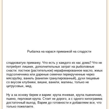
Рыбалка на карася приманкой на сладости
сладковатую приманку. Что есть у каждого из нас дома? Что не
потребует лишних, дополнительных затрат на рыболовные
снасти: постное (растительное) нерафинированное масло, жмых
подсолнечника или дареные семечки перекрученные через
мясорубку, ваниль (ванилин гранулированный), духи пищевые
со вкусом клубники, вишни, ванили, малины, только не
цитрусовых, мед.
Ну а за основу берем и варим: крупа ячневая, крупа пшеничная,
пшено, перловая крупа. Стоит не дорого, а с одного килограмма
достаточный выход. Варим до готовности и добавляем все, что
только пожелаете.