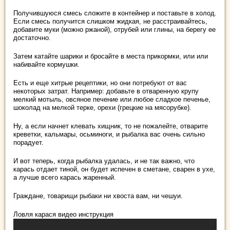
Получившуюся смесь сложите в контейнер и поставьте в холод.
Если смесь получится слишком жидкая, не расстраивайтесь,
добавите муки (можно ржаной), отрубей или глины, на берегу ее
достаточно.
Затем катайте шарики и бросайте в места прикормки, или или
набивайте кормушки.
Есть и еще хитрые рецептики, но они потребуют от вас
некоторых затрат. Например: добавьте в отваренную крупу
мелкий мотыль, овсяное печение или любое сладкое печенье,
шоколад на мелкой терке, орехи (грецкие на мясорубке).
Ну, а если начнет клевать хищник, то не пожалейте, отварите
креветки, кальмары, осьминоги, и рыбалка вас очень сильно
порадует.
И вот теперь, когда рыбалка удалась, и не так важно, что
карась отдает тиной, он будет испечен в сметане, сварен в ухе,
а лучше всего карась жаренный.
Граждане, товарищи рыбаки ни хвоста вам, ни чешуи.
Ловля карася видео инструкция