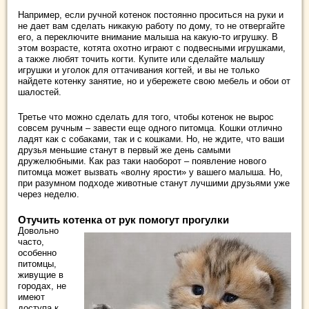
Например, если ручной котенок постоянно проситься на руки и
не дает вам сделать никакую работу по дому, то не отвергайте
его, а переключите внимание малыша на какую-то игрушку. В
этом возрасте, котята охотно играют с подвесными игрушками,
а также любят точить когти. Купите или сделайте малышу
игрушки и уголок для оттачивания когтей, и вы не только
найдете котенку занятие, но и убережете свою мебель и обои от
шалостей.
Третье что можно сделать для того, чтобы котенок не вырос
совсем ручным – завести еще одного питомца. Кошки отлично
ладят как с собаками, так и с кошками. Но, не ждите, что ваши
друзья меньшие станут в первый же день самыми
дружелюбными. Как раз таки наоборот – появление нового
питомца может вызвать «волну ярости» у вашего малыша. Но,
при разумном подходе животные станут лучшими друзьями уже
через неделю.
Отучить котенка от рук помогут прогулки
Довольно
часто,
особенно
питомцы,
живущие в
городах, не
имеют
доступа к