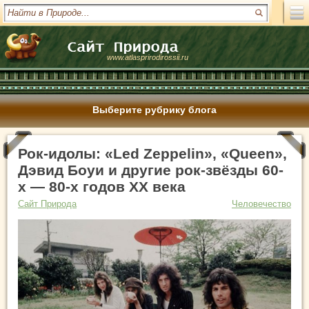
www.atlasprirodirossii.ru
Выберите рубрику блога
Рок-идолы: «Led Zeppelin», «Queen»,
Дэвид Боуи и другие рок-звёзды 60-
х — 80-х годов XX века
Сайт Природа
Человечество