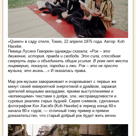
«Queen» в саду отеля, Токио, 22 апреля 1975 года. Автор: Koh
Hasebe.
Певица Лусинэ Геворкян однажды сказала:
«Рок – это
движение, история, правда и свобода. Это сила, способная
свернуть горы и объединить общие усилия. В роке не
т места
лицемерию, показухе, пародии и лжи. Рок – это не просто
музыка, это жизнь…»
И оказалась права.
Мир рок-музыки завораживает и очаровывает с первых же
минут своей невероятной энергетикой и драйвом, заражая
зрителей мощными аккордами, яркими выступлениями и
«вопиющими» текстами о добре, зле, несправедливости и
суровых реалиях серых будней. Серия снимков, сделанных
фотографом
Кох Хасэбэ
(Koh Hasebe) в период конца 60-х
начала 80-х годов, — отличный тому пример и прямое
доказательство, что старый добрый рок будет жить вечно.