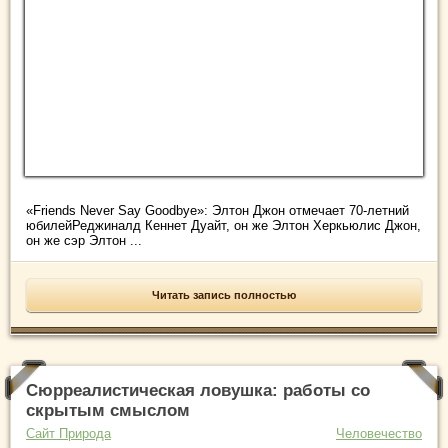
«Friends Never Say Goodbye»: Элтон Джон отмечает 70-летний
юбилейРеджиналд Кеннет Дуайт, он же Элтон Херкьюлис Джон,
он же cэр Элтон ...
Читать запись полностью
Сюрреалистическая ловушка: работы со
скрытым смыслом
Сайт Природа
Человечество