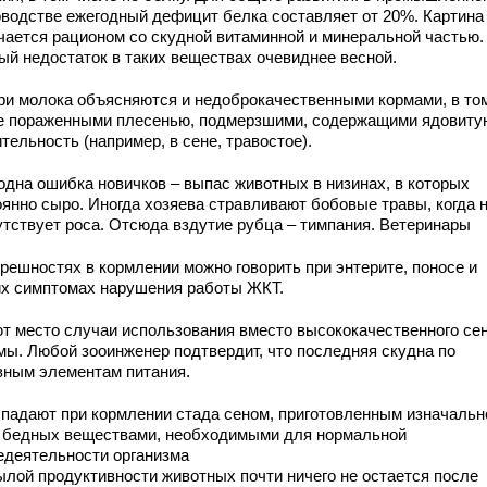
оводстве ежегодный дефицит белка составляет от 20%. Картина
чается рационом со скудной витаминной и минеральной частью.
ый недостаток в таких веществах очевиднее весной.
ри молока объясняются и недоброкачественными кормами, в то
е пораженными плесенью, подмерзшими, содержащими ядовиту
тельность (например, в сене, травостое).
одна ошибка новичков – выпас животных в низинах, в которых
оянно сыро. Иногда хозяева стравливают бобовые травы, когда н
утствует роса. Отсюда вздутие рубца – тимпания. Ветеринары
грешностях в кормлении можно говорить при энтерите, поносе и
их симптомах нарушения работы ЖКТ.
т место случаи использования вместо высококачественного се
мы. Любой зооинженер подтвердит, что последняя скудна по
вным элементам питания.
 падают при кормлении стада сеном, приготовленным изначальн
, бедных веществами, необходимыми для нормальной
едеятельности организма
ылой продуктивности животных почти ничего не остается после