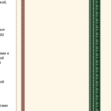
кой,
ные
жду
ами и
рой
й
ной
с
нтами