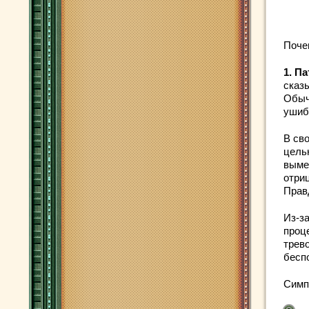
Поче
1. П
сказ
Обыч
ушиб
В св
цель
выме
отри
Прав
Из-з
проце
трев
беспо
Симп