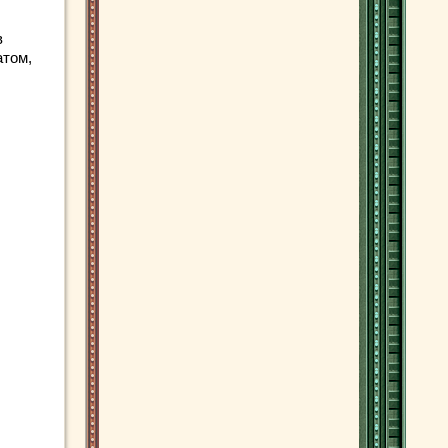
в
атом,