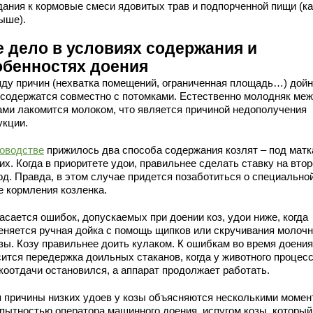
дания к кормовые смеси ядовитых трав и подпорченной пищи (ка
ыше).
е дело в условиях содержания и
обенностях доения
яду причин (нехватка помещений, ограниченная площадь…) дой
 содержатся совместно с потомками. Естественно молодняк ме
ами лакомится молоком, что является причиной недополучения
укции.
зоводстве
прижилось два способа содержания козлят – под матк
их. Когда в приоритете удои, правильнее сделать ставку на вто
од. Правда, в этом случае придется позаботиться о специально
е кормления козленка.
асается ошибок, допускаемых при доении коз, удои ниже, когда
еняется ручная дойка с помощь щипков или скручивания молоч
зы. Козу правильнее доить кулаком. К ошибкам во время доения
сится передержка доильных стаканов, когда у животного процес
коотдачи остановился, а аппарат продолжает работать.
я причины низких удоев у козы объясняются несколькими моме
опытностью оператора машинного доения, испугом козы, который