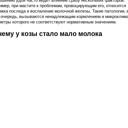
ьшению удоя часто ведет влияние сразу нескольких факторов.
имер, при мастите к проблемам, провоцирующим его, относится
ржка последа и воспаление молочной железы. Такие патологии, 
 очередь, вызываются ненадлежащим кормлением и микроклим
метры которого не соответствуют нормативным значениям.
чему у козы стало мало молока