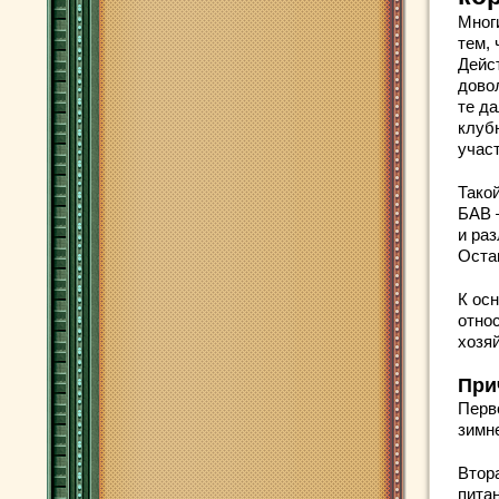
Многи
тем, 
Дейс
дово
те д
клуб
участ
Тако
БАВ 
и ра
Оста
К ос
отно
хозя
При
Перво
зимне
Втор
пита