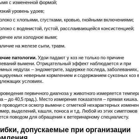
ымя с измененной формой;
изкий уровень удоев;
олоко с хлопьями, сгустками, кровью, гнойными включениями;
олоко с водянистой, густой, расслаивающейся консистенцией;
орячее или холодное вымя;
аличие на железе сыпи, травм.
рочие патологии.
Удои падают у коз не только по причине
леваний вымени. Отрицательный эффект наблюдается и при
емных недугах – эндометрите, задержке последа, заболеваниях,
оцируемых неверным кормлением и содержанием сукозных коз 
длежащих условиях.
проведения первичного диагноза у животного измеряется темпер
а – до 40,5 град.). Место измерения показателя – прямая кишка.
е проводится осмотр вымени с отметкой нехарактерных изменен
мер, выделений, кашля, поноса и т.д. Любой из этих симптомов
ется поводом для обращения к ветеринарному специалисту.
ибки, допускаемые при организации
рмления