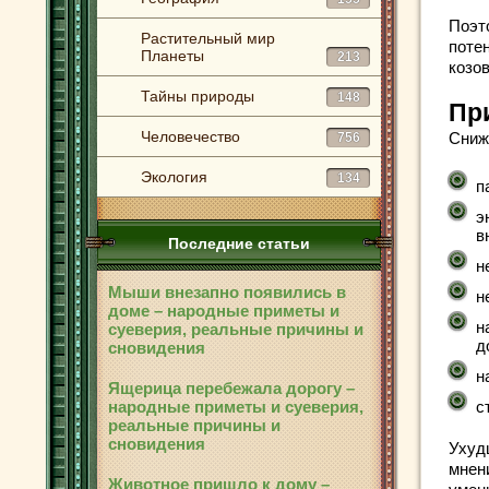
Поэт
Растительный мир
поте
Планеты
213
козо
Тайны природы
148
Пр
Человечество
Сниж
756
Экология
134
п
э
в
Последние статьи
н
Мыши внезапно появились в
н
доме – народные приметы и
н
суеверия, реальные причины и
д
сновидения
н
Ящерица перебежала дорогу –
народные приметы и суеверия,
с
реальные причины и
сновидения
Ухуд
мнен
Животное пришло к дому –