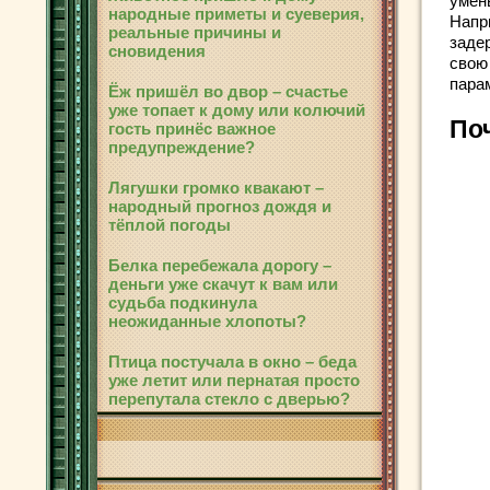
умен
народные приметы и суеверия,
Напр
реальные причины и
заде
сновидения
свою
пара
Ёж пришёл во двор – счастье
уже топает к дому или колючий
По
гость принёс важное
предупреждение?
Лягушки громко квакают –
народный прогноз дождя и
тёплой погоды
Белка перебежала дорогу –
деньги уже скачут к вам или
судьба подкинула
неожиданные хлопоты?
Птица постучала в окно – беда
уже летит или пернатая просто
перепутала стекло с дверью?