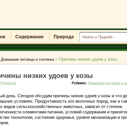
u
ое
Содержание
Природа
>
>
Причины низких удоев у козы
Домашние питомцы и скотинка
ичины низких удоев у козы
:
Природа
Рубрика:
Домашние питомцы и ск
ый день. Сегодня обсудим причины низких удоев у козы и что д
машних условиях. Продуктивность коз молочных пород, как и са
их видов сельскохозяйственных животных, зависит от степени
печенности элементами питания, условий содержания и принято
йстве технологии, состояния здоровья, уровня механизации и пр
оров.