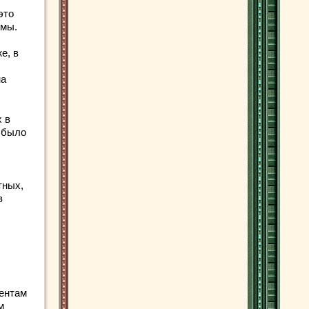
это
емы.
е, в
на
 в
е было
тных,
в
с
ментам
м