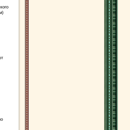
кого
м)
ют
по