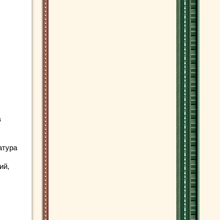
в
атура
ий,