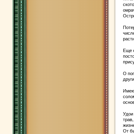
скот
омра
Остр
Поте
числ
расти
Еще 
пост
прис
О по
друг
Имею
соло
осно
Удои
трав
жизн
От б