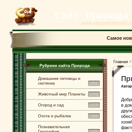
www.atlasprirodirossii.r
Самое нов
Главная
Рубрики сайта Природа
Пр
Домашние питомцы и
скотинка
882
Автор
Животный мир Планеты
1452
Добр
Огород и сад
в до
177
друг
Охота и рыбалка
обес
368
хозя
Познавательная
факт
География
155