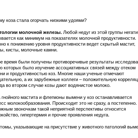
му коза стала огорчать низкими удоями?
атологии молочной железы.
Любой недуг из этой группы негат
ывается как минимум на показателях молочной продуктивности.
но к понижению уровня продуктивности ведет скрытый мастит,
ы, кисты, молочные камни.
ое время были получены противоречивые результаты исследова
ю которых было изучение ассоциативных связей между отеком
ни и продуктивностью коз. Многие наши ученые отмечают
цательную, а их зарубежные коллеги – положительную корреляц
да во втором случае козы дают водянистое молоко.
а гнойного мастита и флегмоны вымени у коз останавливается
сс молокообразования. Происходит это не сразу, а постепенно.
ожным звоночкам такой неприятной перспективы относится
койство, гипертермия и прочие проявления недуга.
томы, указывающие на присутствие у животного патологий выме