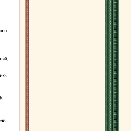
ивно
ний,
ию.
 К
ни: