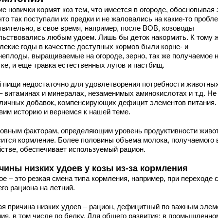
е новички кормят коз тем, что имеется в огороде, обосновывая 
что так поступали их предки и не жаловались на какие-то пробл
твительно, в свое время, например, после ВОВ, козоводы
льствовались любым удоем. Лишь бы деток накормить. К тому ж
алекие годы в качестве доступных кормов были корне- и
неплоды, выращиваемые на огороде, зерно, так же получаемое 
ке, и еще травка естественных лугов и пастбищ.
й пищи недостаточно для удовлетворения потребности животных
– витаминах и минералах, незаменимых аминокислотах и т.д. Н
зличных добавок, компенсирующих дефицит элементов питания.
вим историю и вернемся к нашей теме.
новным факторам, определяющим уровень продуктивности живо
сится кормление. Более половины объема молока, получаемого 
йстве, обеспечивает используемый рацион.
чины низких удоев у козы из-за кормления
е – это резкая смена типа кормления, например, при переходе 
го рациона на летний.
ая причина низких удоев – рацион, дефицитный по важным эле
ния, в том числе по белку. Для общего развития: в промышленно