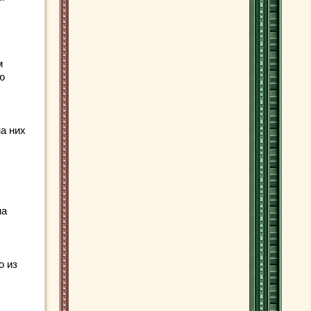
м
ю
а них
на
о из