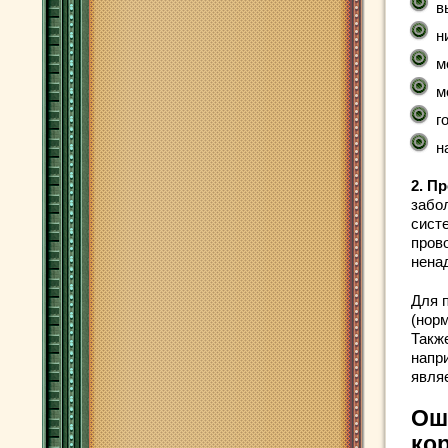
в
н
м
м
г
н
2. П
забо
сист
пров
нена
Для 
(норм
Такж
напри
явля
Ош
ко