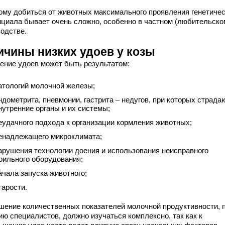
ому добиться от животных максимального проявления генетичес
нциала бывает очень сложно, особенно в частном (любительско
водстве.
ичины низких удоев у козы
ение удоев может быть результатом:
атологий молочной железы;
ндометрита, пневмонии, гастрита – недугов, при которых страда
нутренние органы и их системы;
еудачного подхода к организации кормления животных;
енадлежащего микроклимата;
арушения технологии доения и использования неисправного
оильного оборудования;
ачала запуска животного;
тарости.
шение количественных показателей молочной продуктивности, 
ию специалистов, должно изучаться комплексно, так как к