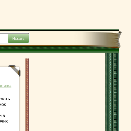
отинка
елать
мок
й в
очих