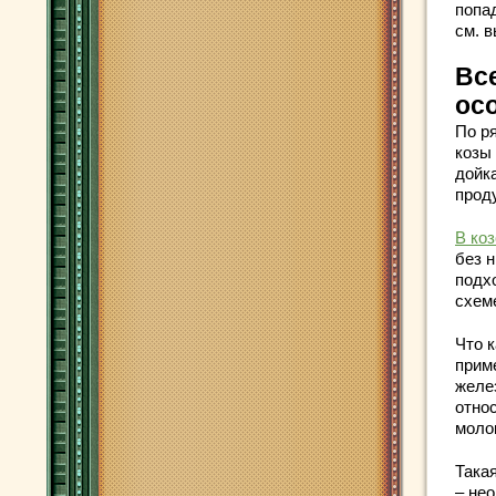
попа
см. в
Вс
ос
По р
козы
дойк
прод
В ко
без н
подх
схем
Что к
прим
желе
отно
моло
Така
– не