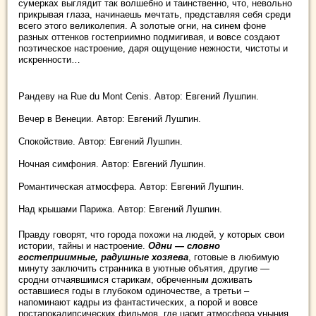
сумерках выглядит так волшебно и таинственно, что, невольно
прикрывая глаза, начинаешь мечтать, представляя себя среди
всего этого великолепия. А золотые огни, на синем фоне
разных оттенков гостеприимно подмигивая, и вовсе создают
поэтическое настроение, даря ощущение нежности, чистоты и
искренности…
Рандеву на Rue du Mont Cenis. Автор: Евгений Лушпин.
Вечер в Венеции. Автор: Евгений Лушпин.
Спокойствие. Автор: Евгений Лушпин.
Ночная симфония. Автор: Евгений Лушпин.
Романтическая атмосфера. Автор: Евгений Лушпин.
Над крышами Парижа. Автор: Евгений Лушпин.
Правду говорят, что города похожи на людей, у которых свои
истории, тайны и настроение.
Одни — словно
гостеприимные, радушные хозяева
, готовые в любимую
минуту заключить странника в уютные объятия, другие —
сродни отчаявшимся старикам, обреченным доживать
оставшиеся годы в глубоком одиночестве, а третьи –
напоминают кадры из фантастических, а порой и вовсе
постапокалипсических фильмов, где царит атмосфера уныния…