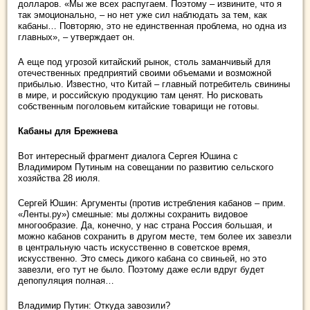
долларов. «Мы же всех распугаем. Поэтому – извините, что я
так эмоционально, – но нет уже сил наблюдать за тем, как
кабаны… Повторяю, это не единственная проблема, но одна из
главных», – утверждает он.
А еще под угрозой китайский рынок, столь заманчивый для
отечественных предприятий своими объемами и возможной
прибылью. Известно, что Китай – главный потребитель свинины
в мире, и российскую продукцию там ценят. Но рисковать
собственным поголовьем китайские товарищи не готовы.
Кабаны для Брежнева
Вот интересный фрагмент диалога Сергея Юшина с
Владимиром Путиным на совещании по развитию сельского
хозяйства 28 июля.
Сергей Юшин: Аргументы (против истребления кабанов – прим.
«Ленты.ру») смешные: мы должны сохранить видовое
многообразие. Да, конечно, у нас страна Россия большая, и
можно кабанов сохранить в другом месте, тем более их завезли
в центральную часть искусственно в советское время,
искусственно. Это смесь дикого кабана со свиньей, но это
завезли, его тут не было. Поэтому даже если вдруг будет
депопуляция полная…
Владимир Путин: Откуда завозили?