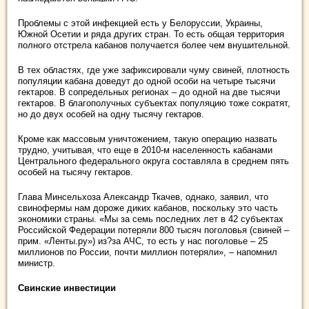
Проблемы с этой инфекцией есть у Белоруссии, Украины,
Южной Осетии и ряда других стран. То есть общая территория
полного отстрела кабанов получается более чем внушительной.
В тех областях, где уже зафиксировали чуму свиней, плотность
популяции кабана доведут до одной особи на четыре тысячи
гектаров. В сопредельных регионах – до одной на две тысячи
гектаров. В благополучных субъектах популяцию тоже сократят,
но до двух особей на одну тысячу гектаров.
Кроме как массовым уничтожением, такую операцию назвать
трудно, учитывая, что еще в 2010-м населенность кабанами
Центрального федерального округа составляла в среднем пять
особей на тысячу гектаров.
Глава Минсельхоза Александр Ткачев, однако, заявил, что
свинофермы нам дороже диких кабанов, поскольку это часть
экономики страны. «Мы за семь последних лет в 42 субъектах
Российской Федерации потеряли 800 тысяч поголовья (свиней –
прим. «Ленты.ру») из?за АЧС, то есть у нас поголовье – 25
миллионов по России, почти миллион потеряли», – напомнил
министр.
Свинские инвестиции