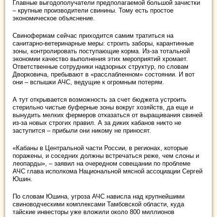
Главные выгодополучатели предполагаемой большой зачистки
– крупные производители свинины. Тому есть простое
экономическое объяснение.
Свинофермам сейчас приходится самим тратиться на
санитарно-ветеринарные меры: строить заборы, карантинные
зоны, контролировать поступающие корма. Из-за тотальной
экономии качество выполнения этих мероприятий хромает.
Ответственные сотрудники надзорных структур, по словам
Дворковича, пребывают в «расслабленном» состоянии. И вот
они – вспышки АЧС, ведущие к огромным потерям.
А тут открывается возможность за счет бюджета устроить
стерильно чистые буферные зоны вокруг хозяйств, да еще и
вынудить мелких фермеров отказаться от выращивания свиней
из-за новых строгих правил. А за диких кабанов никто не
заступится – прибыли они никому не приносят.
«Кабаны в Центральной части России, в регионах, которые
поражены, и соседних должны встречаться реже, чем слоны и
леопарды», – заявил на очередном совещании по проблеме
АЧС глава исполкома Национальной мясной ассоциации Сергей
Юшин.
По словам Юшина, угроза АЧС нависла над крупнейшими
свиноводческими комплексами Тамбовской области, куда
тайские инвесторы уже вложили около 800 миллионов