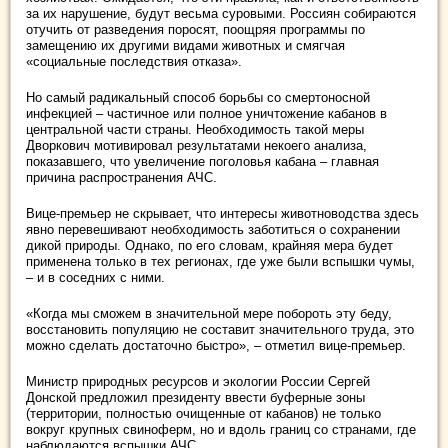
за их нарушение, будут весьма суровыми. Россиян собираются
отучить от разведения поросят, поощряя программы по
замещению их другими видами животных и смягчая
«социальные последствия отказа».
Но самый радикальный способ борьбы со смертоносной
инфекцией – частичное или полное уничтожение кабанов в
центральной части страны. Необходимость такой меры
Дворкович мотивировал результатами некоего анализа,
показавшего, что увеличение поголовья кабана – главная
причина распространения АЧС.
Вице-премьер не скрывает, что интересы животноводства здесь
явно перевешивают необходимость заботиться о сохранении
дикой природы. Однако, по его словам, крайняя мера будет
применена только в тех регионах, где уже были вспышки чумы,
– и в соседних с ними.
«Когда мы сможем в значительной мере побороть эту беду,
восстановить популяцию не составит значительного труда, это
можно сделать достаточно быстро», – отметил вице-премьер.
Министр природных ресурсов и экологии России Сергей
Донской предложил президенту ввести буферные зоны
(территории, полностью очищенные от кабанов) не только
вокруг крупных свиноферм, но и вдоль границ со странами, где
наблюдаются вспышки АЧС.