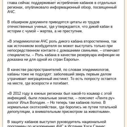
глава сейчас поддерживает истребление кабанов в отдельных
регионах, опубликовало информационный обзор, посвященный
АЧС.
В обширном документе приводятся цитаты из трудов
отечественных ученых, где утверждается, что дикий кабан в
истории с чумой – жертва, а не преступник.
«В эпидемиологии АЧС роль дикого кабана второстепенна, так
как источником возбудителя он может выступать только при
непосредственном контакте с домашними свиньями, – отмечают
специалисты. – Роль кабана в качестве резервуара инфекции не
доказана ни для одной из стран Европы».
В качестве распространителей, по словам эпидемиологов,
кабаны тоже не подходят: заболевший зверь первым делом
утрачивает миграционный инстинкт. То есть попросту остается
на месте, где вскорости и погибает.
«В 2012 году в южных регионах был какой-то кошмар с этой
инфекцией, были локальные зачистки, – поясняет «Ленте.ру»
зоолог Илья Володин. – Но теперь там кабанов полно. В
нормальных охотхозяйствах, где боролись не путем тотальной
депопуляции, а внимательным присмотром за животными».
В защиту кабанов выступил руководитель национальной
программы по искоренению АЧС в Испании Хосе Санчес