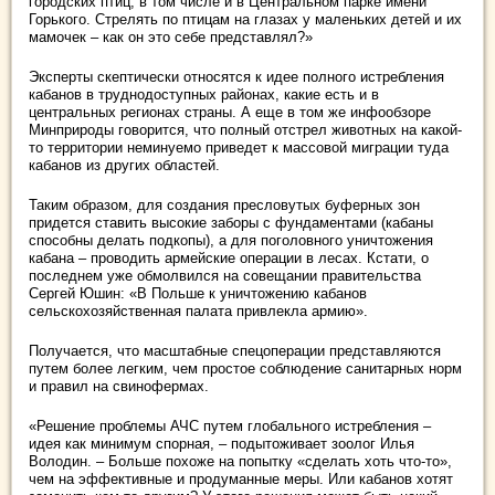
городских птиц, в том числе и в Центральном парке имени
Горького. Стрелять по птицам на глазах у маленьких детей и их
мамочек – как он это себе представлял?»
Эксперты скептически относятся к идее полного истребления
кабанов в труднодоступных районах, какие есть и в
центральных регионах страны. А еще в том же инфообзоре
Минприроды говорится, что полный отстрел животных на какой-
то территории неминуемо приведет к массовой миграции туда
кабанов из других областей.
Таким образом, для создания пресловутых буферных зон
придется ставить высокие заборы с фундаментами (кабаны
способны делать подкопы), а для поголовного уничтожения
кабана – проводить армейские операции в лесах. Кстати, о
последнем уже обмолвился на совещании правительства
Сергей Юшин: «В Польше к уничтожению кабанов
сельскохозяйственная палата привлекла армию».
Получается, что масштабные спецоперации представляются
путем более легким, чем простое соблюдение санитарных норм
и правил на свинофермах.
«Решение проблемы АЧС путем глобального истребления –
идея как минимум спорная, – подытоживает зоолог Илья
Володин. – Больше похоже на попытку «сделать хоть что-то»,
чем на эффективные и продуманные меры. Или кабанов хотят