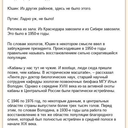
Юшин: Из других районов, здесь не было этого.
Путин: Ладно уж, не было!
Реплика из зала: Из Краснодара завозили и из Сибири завозили.
Это было в 1950-е годы.
По словам зоологов, Юшин в некотором смысле ввел в
заблуждение президента. Происходившее в 1950-е годы
правильнее называть восстановлением сильно сократившейся
популяции.
«Кабаны у нас тут не чужие. И вообще, люди сюда пришли
позже, чем кабаны. В историческом масштабе», – рассказал
«Ленте.ру» доктор биологических наук, старший научный
сотрудник кафедры зоологии позвоночных биофака МГУ Илья
Володин. Однако к середине XVIII века из-за активной охоты
кабаны в Центральной России были практически истреблены.
С 1946 по 1976 год, по некоторым данным, в центральных
областях страны выпустили более трех тысяч голов. Перед
этим, по словам Володина, в 1930-е годы шла работа по
восстановлению в тех же областях популяции благородного
оленя, который был полностью истреблен в средней полосе в
начале XIX века.