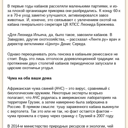
В первые годы кабанов расселяли маленькими партиями, и из-
за плохой организации прикорма они разбредались. К концу 60-х
и в 70-е уход заметно улучшился, активизировался завоз
животных. И, конечно, это связывают с увлечением охотой на
кабана генерального секретаря ЦК КПСС Леонида Брежнева.
«Для Леонида Ильича, да, было такое, завозили кабанов. В
Завидово, другие охотхозяйства, – рассказал «Ленте.ру» врач и
директор ветклиники «Центр» Денис Середа.
Однако переоценивать роль генсека в кабаньем ренессансе не
стоит. Ведь это лишь отголосок дореволюционной традиции: на
протяжении двух столетий кабанов периодически запускали в
царские охотничьи угодья.
Чума на оба ваши дома
Африканская чума свиней (АЧС) – это вирус, сравнимый с
биологическим оружием. Некоторые эксперты всерьез
полагают, что АЧС родилась в американских лабораториях на
территории Грузии, а затем намеренно была заброшена в
Россию. В прямом смысле: тушу зараженного кабана выкинули
с вертолета. Так это или не так, но факт остается фактом –
чума проникла в страну через границу с Грузией в 2007 году.
В 2014-м министерство природных ресурсов и экологии, чей