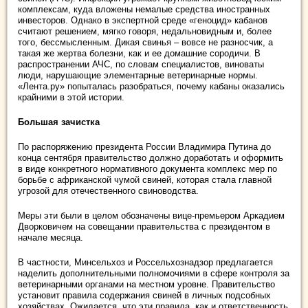
комплексам, куда вложены немалые средства иностранных
инвесторов. Однако в экспертной среде «геноцид» кабанов
считают решением, мягко говоря, недальновидным и, более
того, бессмысленным. Дикая свинья – вовсе не разносчик, а
такая же жертва болезни, как и ее домашние сородичи. В
распространении АЧС, по словам специалистов, виноваты
люди, нарушающие элементарные ветеринарные нормы.
«Лента.ру» попыталась разобраться, почему кабаны оказались
крайними в этой истории.
Большая зачистка
По распоряжению президента России Владимира Путина до
конца сентября правительство должно доработать и оформить
в виде конкретного нормативного документа комплекс мер по
борьбе с африканской чумой свиней, которая стала главной
угрозой для отечественного свиноводства.
Меры эти были в целом обозначены вице-премьером Аркадием
Дворковичем на совещании правительства с президентом в
начале месяца.
В частности, Минсельхоз и Россельхознадзор предлагается
наделить дополнительными полномочиями в сфере контроля за
ветеринарными органами на местном уровне. Правительство
установит правила содержания свиней в личных подсобных
хозяйствах. Ожидается, что эти правила, как и ответственность