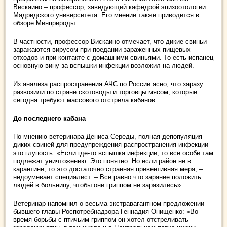
Вискаино – профессор, заведующий кафедрой эпизоотологии
Мадридского университета. Его мнение также приводится в
обзоре Минприроды.
В частности, профессор Вискаино отмечает, что дикие свиньи
заражаются вирусом при поедании зараженных пищевых
отходов и при контакте с домашними свиньями. То есть испанец
основную вину за вспышки инфекции возложил на людей.
Из анализа распространения АЧС по России ясно, что заразу
развозили по стране скотоводы и торговцы мясом, которые
сегодня требуют массового отстрела кабанов.
До последнего кабана
По мнению ветеринара Дениса Середы, полная депопуляция
диких свиней для предупреждения распространения инфекции –
это глупость. «Если где-то вспышка инфекции, то все особи там
подлежат уничтожению. Это понятно. Но если район не в
карантине, то это достаточно странная превентивная мера, –
недоумевает специалист. – Все равно что заранее положить
людей в больницу, чтобы они гриппом не заразились».
Ветеринар напомнил о весьма экстравагантном предложении
бывшего главы Роспотребнадзора Геннадия Онищенко: «Во
время борьбы с птичьим гриппом он хотел отстреливать