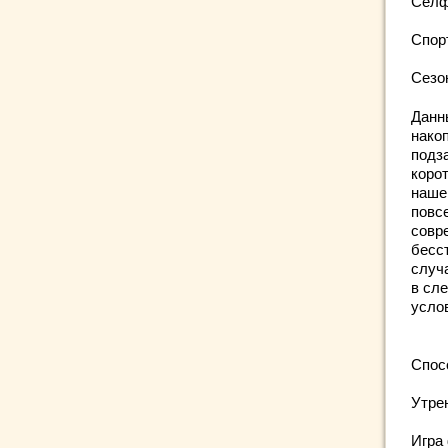
Селфи
Спорт
Сезон
Данн
нако
подз
коро
нашем
повс
совр
бесс
случа
в сл
усло
Спосо
Утрен
Игра 