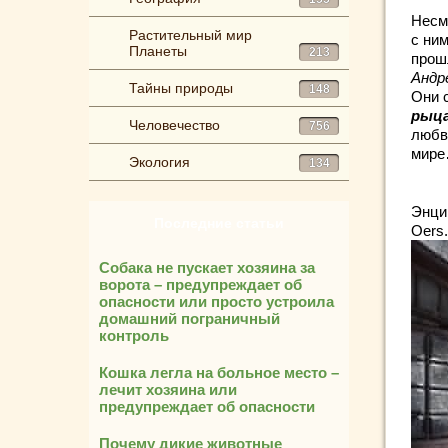
Несмо
Растительный мир
с ни
Планеты
213
прош
Андр
Тайны природы
148
Они 
рыца
Человечество
756
любв
мир
Экология
134
Энцик
Последние статьи
Oers.
Собака не пускает хозяина за
ворота – предупреждает об
опасности или просто устроила
домашний пограничный
контроль
Кошка легла на больное место –
лечит хозяина или
предупреждает об опасности
Почему дикие животные