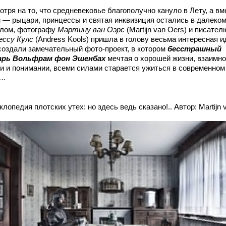
тря на то, что средневековье благополучно кануло в Лету, а вм
м — рыцари, принцессы и святая инквизиция остались в далеко
лом, фотографу
Мартину ван Оэрс
(Mаrtijn van Oеrs) и писател
ессу Кулс
(Andrеss Kоols) пришла в голову весьма интересная и
создали замечательный фото-проект, в котором
бесстрашный
рь Вoльфрам фoн Эшeнбах
мечтая о хорошей жизни, взаимн
и и понимании, всеми силами старается ужиться в современном
е…
лопедия плотских утех: но здесь ведь сказано!.. Автор: Martijn 