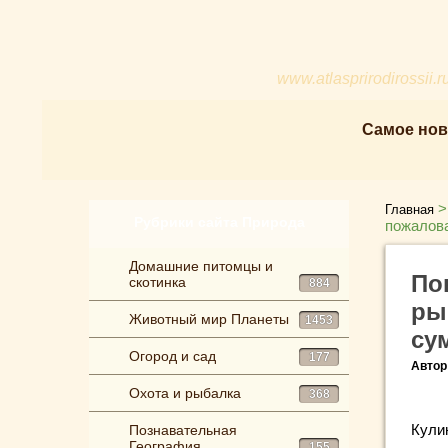
www.atlasprirodirossii.r
Самое нов
Главная
Рубрики сайта Природа
пожалова
Домашние питомцы и
По
скотинка
884
ры
Животный мир Планеты
1453
су
Огород и сад
177
Автор
Охота и рыбалка
368
Кулин
Познавательная
География
155