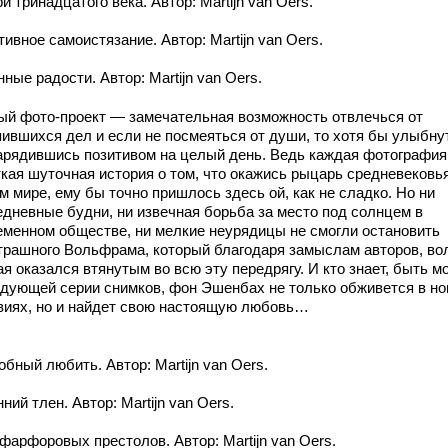
 тринадцатого века. Автор: Martijn van Oers.
ивное самоистязание. Автор: Martijn van Oers.
ные радости. Автор: Martijn van Oers.
ый фото-проект — замечательная возможность отвлечься от
пившихся дел и если не посмеяться от души, то хотя бы улыбну
арядившись позитивом на целый день. Ведь каждая фотография
ткая шуточная история о том, что окажись рыцарь средневековь
 мире, ему бы точно пришлось здесь ой, как не сладко. Но ни
едневные будни, ни извечная борьба за место под солнцем в
еменном обществе, ни мелкие неурядицы не смогли остановить
трашного Вольфрама, который благодаря замыслам авторов, во
я оказался втянутым во всю эту передрягу. И кто знает, быть м
едующей серии снимков, фон Эшенбах не только обживется в н
виях, но и найдет свою настоящую любовь…
бный любить. Автор: Martijn van Oers.
ний тлен. Автор: Martijn van Oers.
фарфоровых престолов. Автор: Martijn van Oers.