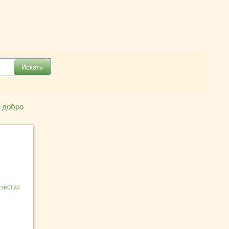
 добро
чество