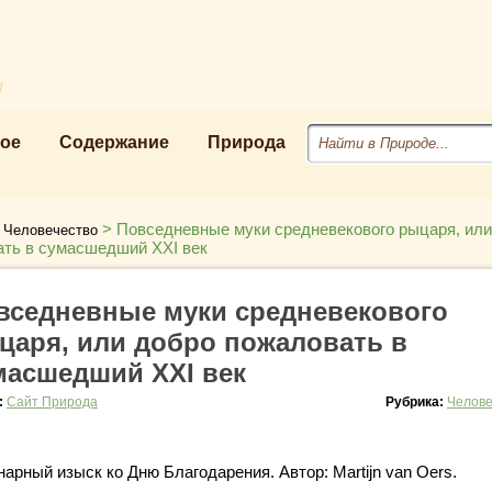
u
ое
Содержание
Природа
>
>
Повседневные муки средневекового рыцаря, или
Человечество
ть в сумасшедший XXI век
вседневные муки средневекового
царя, или добро пожаловать в
масшедший XXI век
:
Сайт Природа
Рубрика:
Челове
арный изыск ко Дню Благодарения. Автор: Martijn van Oers.