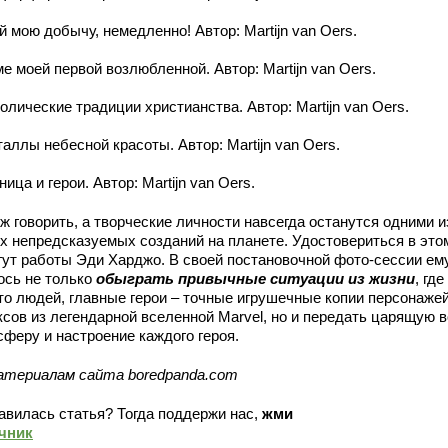
 мою добычу, немедленно! Автор: Martijn van Oers.
е моей первой возлюбленной. Автор: Martijn van Oers.
лические традиции христианства. Автор: Martijn van Oers.
аллы небесной красоты. Автор: Martijn van Oers.
ица и герои. Автор: Martijn van Oers.
ж говорить, а творческие личности навсегда останутся одними и
х непредсказуемых созданий на планете. Удостовериться в это
гут работы Эди Харджо. В своей постановочной фото-сессии ем
ось не только
обыграть привычные ситуации из жизни
, где
то людей, главные герои – точные игрушечные копии персонаже
ксов из легендарной вселенной Marvel, но и передать царящую в
сферу и настроение каждого героя.
атериалам сайта boredpanda.com
авилась статья? Тогда поддержи нас,
жми
чник