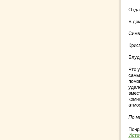
Отдай
В дом
Симво
Крист
Блудн
Что у
самы
помо
удал
вмес
коми
атмо
По м
Понр
Исто