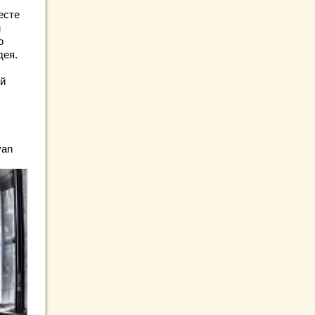
есте
м
ю
дея.
ой
van