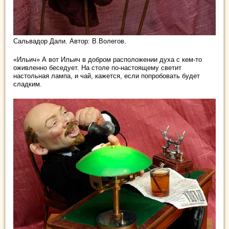
Сальвадор Дали. Автор: В.Волегов.
«Ильич» А вот Ильич в добром расположении духа с кем-то
оживленно беседует. На столе по-настоящему светит
настольная лампа, и чай, кажется, если попробовать будет
сладким.