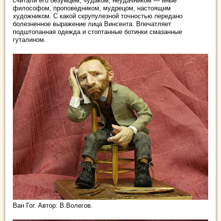
считали его безумцем, чудаком, неудачником — иные
философом, проповедником, мудрецом, настоящим
художником. С какой скрупулезной точностью передано
болезненное выражение лица Винсента. Впечатляет
подштопанная одежда и стоптанные ботинки смазанные
гуталином.
Ван Гог. Автор: В.Волегов.