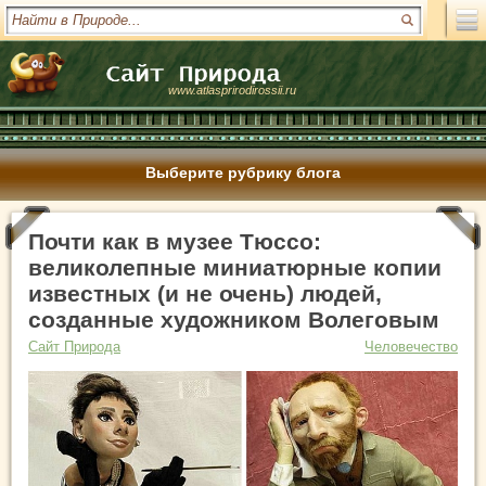
www.atlasprirodirossii.ru
Выберите рубрику блога
Почти как в музее Тюссо:
великолепные миниатюрные копии
известных (и не очень) людей,
созданные художником Волеговым
Сайт Природа
Человечество