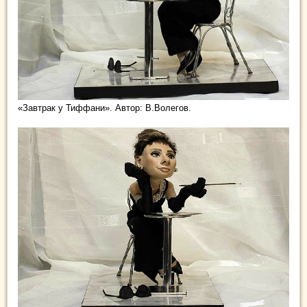
«Завтрак у Тиффани». Автор: В.Волегов.