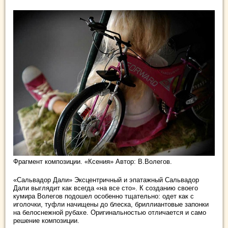
Фрагмент композиции. «Ксения» Автор: В.Волегов.
«Сальвадор Дали» Эксцентричный и эпатажный Сальвадор
Дали выглядит как всегда «на все сто». К созданию своего
кумира Волегов подошел особенно тщательно: одет как с
иголочки, туфли начищены до блеска, бриллиантовые запонки
на белоснежной рубахе. Оригинальностью отличается и само
решение композиции.