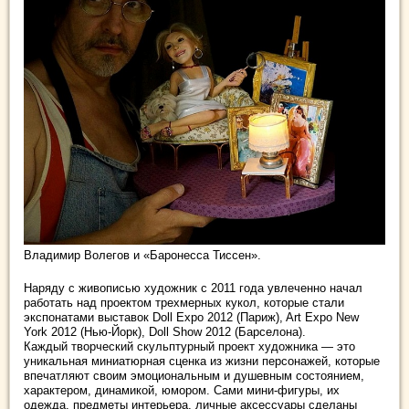
Владимир Волегов и «Баронесса Тиссен».
Наряду с живописью художник с 2011 года увлеченно начал
работать над проектом трехмерных кукол, которые стали
экспонатами выставок Doll Expo 2012 (Париж), Art Expo New
York 2012 (Нью-Йорк), Doll Show 2012 (Барселона).
Каждый творческий скульптурный проект художника — это
уникальная миниатюрная сценка из жизни персонажей, которые
впечатляют своим эмоциональным и душевным состоянием,
характером, динамикой, юмором. Сами мини-фигуры, их
одежда, предметы интерьера, личные аксессуары сделаны