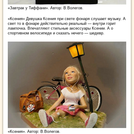
«Завтрак у Тиффани». Автор: В.Волегов.
«Ксения» Девушка Ксения при свете фонаря слушает музыку. А
свет то в фонаре действительно реальный — внутри горит
лампочка. Впечатляют стильные аксессуары Ксении. А о
спортивном велосипеде и сказать нечего — шедевр.
«Ксения». Автор: В.Волегов.