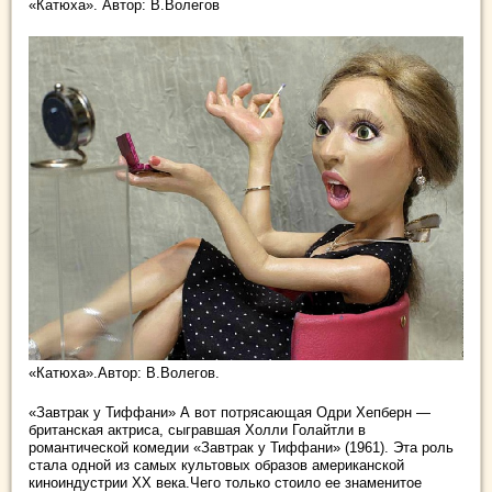
«Катюха». Автор: В.Волегов
«Катюха».Автор: В.Волегов.
«Завтрак у Тиффани» А вот потрясающая Одри Хепберн —
британская актриса, сыгравшая Холли Голайтли в
романтической комедии «Завтрак у Тиффани» (1961). Эта роль
стала одной из самых культовых образов американской
киноиндустрии XX века.Чего только стоило ее знаменитое