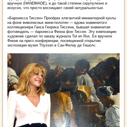
вручную (HANDMADE), и до такой степени скрупулезно и
искусно, что просто восхищают своей натуральностью.
«Баронесса Тиссен» Прообраз элегантной миниатюрной куклы
на фоне живописных мини-полотен — вдова знаменитого
коллекционера Ганса Генриха Тиссена, бывшая знаменитая
фотомодель — баронесса Фиона фон Тиссен. Эту композицию
художник сделал по заказу журнала Tot en Rus. Ее вручили
Фионе на пресс-конференции, посвященной открытию
экспозиции музея Thyssen в Сан-Фелиу де Гишолс.