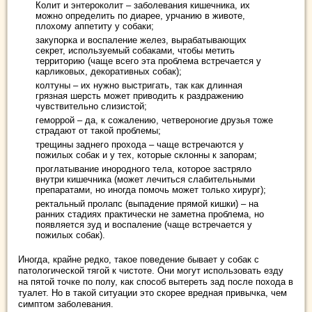
Колит и энтероколит – заболевания кишечника, их
можно определить по диарее, урчанию в животе,
плохому аппетиту у собаки;
закупорка и воспаление желез, вырабатывающих
секрет, используемый собаками, чтобы метить
территорию (чаще всего эта проблема встречается у
карликовых, декоративных собак);
колтуны – их нужно выстригать, так как длинная
грязная шерсть может приводить к раздражению
чувствительно слизистой;
геморрой – да, к сожалению, четвероногие друзья тоже
страдают от такой проблемы;
трещины заднего прохода – чаще встречаются у
пожилых собак и у тех, которые склонны к запорам;
проглатывание инородного тела, которое застряло
внутри кишечника (может лечиться слабительными
препаратами, но иногда помочь может только хирург);
ректальный пролапс (выпадение прямой кишки) – на
ранних стадиях практически не заметна проблема, но
появляется зуд и воспаление (чаще встречается у
пожилых собак).
Иногда, крайне редко, такое поведение бывает у собак с
патологической тягой к чистоте. Они могут использовать езду
на пятой точке по полу, как способ вытереть зад после похода в
туалет. Но в такой ситуации это скорее вредная привычка, чем
симптом заболевания.