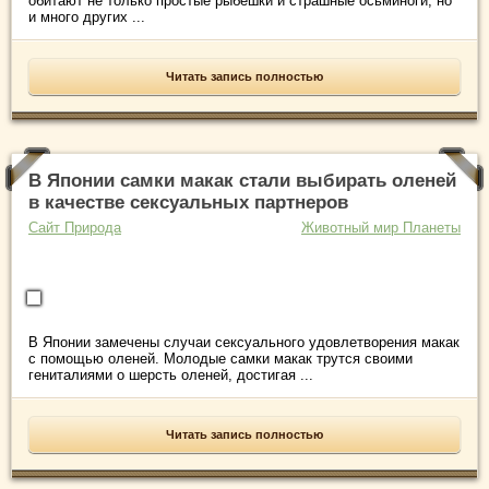
обитают не только простые рыбешки и страшные осьминоги, но
и много других ...
Читать запись полностью
В Японии самки макак стали выбирать оленей
в качестве сексуальных партнеров
Сайт Природа
Животный мир Планеты
В Японии замечены случаи сексуального удовлетворения макак
с помощью оленей. Молодые самки макак трутся своими
гениталиями о шерсть оленей, достигая ...
Читать запись полностью