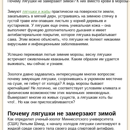
Почему лягушки не замерзают зимой? К них вместо крови в морозы –
Зимуют
лягушки и жабы
практически на поверхности земли,
закапываясь в мягкий дерн, устраиваясь на зимнюю спячку в
густой траве или опавших листьях у корней деревьев и
кустарников. У лягушек еще очень уникальная кожа – она
выполняет функцию дополнительного дыхания и имеет
антибактериальное покрытие, которое лягушка вырабатывает
сама. Этим можно объяснить, что лягушки не болеют никакими
вирусными и инфекционными заболеваниями.
Успешно переживая лютые зимние морозы, весну лягушки
встречают оживленным кваканьем. Каким образом им удается
выживать, мы сейчас и узнаем.
Зоологи давно задавались интересующим многих вопросом:
почему зимующие лягушки, схоронившись в укромном местечке
на суше, не гибнут от холода? А ведь морозы бывают
крепчайшие! Не логично, не соответствует условиям климата и
физическим возможностям этих маленьких земноводных.
Вымерзают многие из живых существ, а лягушкам хоть бы
что!.. Но как они приспосабливаются?
Почему лягушки не замерзают зимой
Как определил ученый-зоолог Миннесотского университета
(США) Уильям Шмид, к началу холодов лягушки синтезируют в
жидкой среде своего тела своего рода спиртовой антифриз.