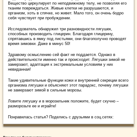
Вещество циркулирует по неподвижному телу, не позволяя его
тканям повреждаться. Живые клетки не разрушаются, и
организм, хоть в спячке, но живет. Мало того, он очень бодро
себя чувствует при пробуждении.
Исследователь обнаружил три разновидности лягушек,
способных производить глицерин. Благодаря глицерину,
спрятавшись в ямку под листьями, они благополучно проводят
время зимовки. Даже в минус 50!
Здравому осмыслению сей факт не поддается. Однако в
действительности именно так и происходит. Лягушки зимой не
замерзают, адаптация к экстремальным условиям у них
невиданная!
Такие удивительные функции кожи и внутренней секреции всего
организма лягушки и объясняют этот парадокс, почему лягушки
не замерзают зимой в сильные морозы.
Ловите лягушку и в морозильник положите, будет скучно –
разморозьте ее и играйте!
Понравилась статья? Поделись с друзьями в соц.сетях: