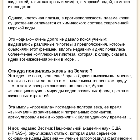
жидкостей, таких как кровь и лимфа, с морской водой, отметил
их сходство.
Однако, клеточная плазма, в противоположность плазме крови,
существенно отличается от химического состава современной
морской воды …
Это «однако» очень долго не давало покоя ученым:
выдвигались различные гипотезы и предположения, которые
объясняли этот феномен, вплоть недавними днях появилась
более-менее комплексная гипотеза, которая, к слову, сказала
идею возникновения жизни в море …
Откуда появилась жизнь на Земле ?
Эта идея не нова, ведь еще Чарльз Дарвин высказывал мнение,
что жизнь возникла где-то в «… маленьком тепленьком пруду
…», а затем распространилось по планете, бурно
«эволюционируя» в мириады видов различных форм, цветов и
жизненных стратегий.
Эта мысль «прозябала» последние полтора века, ее время
«вынимали» из зачитанных и потрепанных фолиантов,
артикулировали ней и «хоронили» к более удачному времени …
И вот, недавно Вестник Национальной академии наук США
(«PNAS»), опубликовал статью, которая дала серьезное
основание идеям Дарвина — ученые взгромоздили фактический