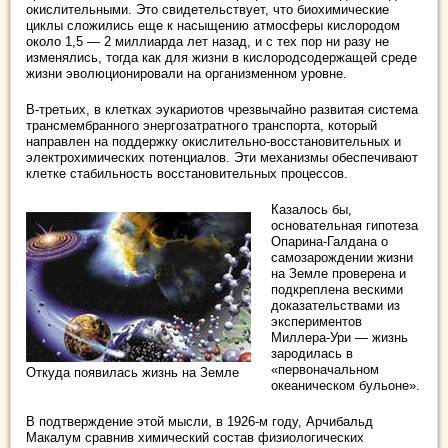
окислительными. Это свидетельствует, что биохимические
циклы сложились еще к насыщению атмосферы кислородом
около 1,5 — 2 миллиарда лет назад, и с тех пор ни разу не
изменялись, тогда как для жизни в кислородсодержащей среде
жизни эволюционировали на организменном уровне.
В-третьих, в клетках эукариотов чрезвычайно развитая система
трансмембранного энергозатратного транспорта, который
направлен на поддержку окислительно-восстановительных и
электрохимических потенциалов. Эти механизмы обеспечивают
клетке стабильность восстановительных процессов.
Казалось бы,
основательная гипотеза
Опарина-Галдана о
самозарождении жизни
на Земле проверена и
подкреплена вескими
доказательствами из
экспериментов
Миллера-Ури — жизнь
зародилась в
«первоначальном
Откуда появилась жизнь на Земле
океаническом бульоне».
В подтверждение этой мысли, в 1926-м году, Арчибальд
Макалум сравнив химический состав физиологических