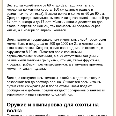
Вес волка колеблется от 60 кг до 62 кг, а длина тела, от
мордочки до кончика хвоста, 160 см (данные разные в
различных источниках). Высота волка в холке от 60 до 90 см.
Средняя продолжительность жизни хищника колеблется от 9 до
14 лет, а иногда и до 17 лет. Жизнь хищника делится на два
этапа; с апреля по ноябрь, так называемый оседлый образ
жизни, а с ноября по апрель, кочевой.
Волк является территориальным животным, зимой территория
может быть в пределах от 200 до 1000 км 2., в летнее время
стая разбегается. Хищник, около своего дома не охотится, в
окружности 8-10 км. Питается волк: копытными,
парнокопытными животными, а в их отсутствии зайцами и
различными мелкими грызунами, птицей, также фруктами,
ягодами, грибами, пресмыкающимися, а в тяжелые времена
может питаться падалью.
Волки, с наступлением темноты, стаей выходят на охоту и
возвращаются до восхода солнца. Общаются воем и таким
путем стаи собирают до и после охоты. Воем подают
сообщение о добыче, предупреждают соперников о занятости
территории и ищут противоположный пол.
Оружие и экипировка для охоты на
волка
Оружие на волка можно брать: гладкоствольное, нарезное или