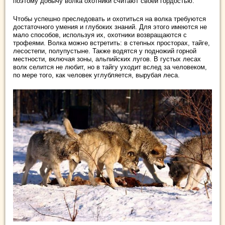
поэтому добычу волка охотники считают своей гордостью.
Чтобы успешно преследовать и охотиться на волка требуются
достаточного умения и глубоких знаний. Для этого имеются не
мало способов, используя их, охотники возвращаются с
трофеями. Волка можно встретить: в степных просторах, тайге,
лесостепи, полупустыне. Также водятся у подножий горной
местности, включая зоны, альпийских лугов. В густых лесах
волк селится не любит, но в тайгу уходит вслед за человеком,
по мере того, как человек углубляется, вырубая леса.