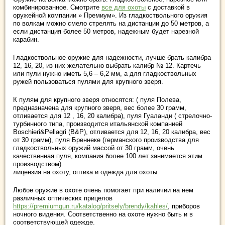
комбинированное. Смотрите
все для охоты
с доставкой в
оружейной компании » Премиум». Из гладкоствольного оружия
по волкам можно смело стрелять на дистанции до 50 метров, а
если дистанция более 50 метров, надежным будет нарезной
карабин.
Гладкоствольное оружие для надежности, лучше брать калибра
12, 16, 20, из них желательно выбрать калибр № 12. Картечь
или пули нужно иметь 5,6 – 6,2 мм, а для гладкоствольных
ружей пользоваться пулями для крупного зверя.
К пулям для крупного зверя относятся: ( пуля Полева,
предназначена для крупного зверя, вес более 30 грамм,
отливается для 12 , 16, 20 калибра), пуля Гуаланди ( стрелочно-
турбинного типа, производится итальянской компанией
Boschieri&Pellagri (B&P), отливается для 12, 16, 20 калибра, вес
от 30 грамм), пуля Бреннеке (германского производства для
гладкоствольных оружий массой от 30 грамм, очень
качественная пуля, компания более 100 лет занимается этим
производством).
лицензия на охоту, оптика и одежда для охоты
Любое оружие в охоте очень помогает при наличии на нем
различных оптических прицелов
https://premiumgun.ru/katalog/pritsely/brendy/kahles/
, приборов
ночного видения. Соответственно на охоте нужно быть и в
соответствующей одежде.