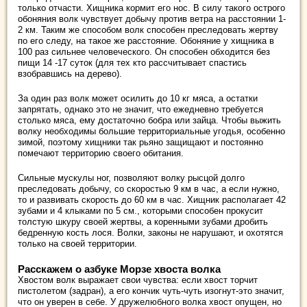
только отчасти. Хищника кормит его нос. В силу такого острого
обоняния волк чувствует добычу против ветра на расстоянии 1-
2 км. Таким же способом волк способен преследовать жертву
по его следу, на такое же расстояние. Обоняние у хищника в
100 раз сильнее человеческого. Он способен обходится без
пищи 14 -17 суток (для тех кто рассчитывает спастись
взобравшись на дерево).
За один раз волк может осилить до 10 кг мяса, а остатки
запрятать, однако это не значит, что ежедневно требуется
столько мяса, ему достаточно бобра или зайца. Чтобы выжить
волку необходимы большие территориальные угодья, особенно
зимой, поэтому хищники так рьяно защищают и постоянно
помечают территорию своего обитания.
Сильные мускулы ног, позволяют волку рысцой долго
преследовать добычу, со скоростью 9 км в час, а если нужно,
то и развивать скорость до 60 км в час. Хищник располагает 42
зубами и 4 клыками по 5 см., которыми способен прокусит
толстую шкуру своей жертвы, а коренными зубами дробить
бедренную кость лося. Волки, законы не нарушают, и охотятся
только на своей территории.
Расскажем о азбуке Морзе хвоста волка
Хвостом волк выражает свои чувства: если хвост торчит
пистолетом (задран), а его кончик чуть-чуть изогнут-это значит,
что он уверен в себе. У дружелюбного волка хвост опущен, но