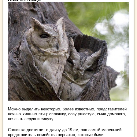
Можно выделить некоторых, более известных, представителей
ночных хищных птиц: сплюшку, сову ушастую, сыча домового,
неясыть серую и сипуху.
Сплюшка достигает в длину до 19 см, она самый маленький
представитель семейства пернатых, которые были