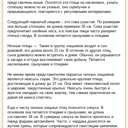
представлены выше. Охотится эта птица на насекомых, узнать
сплюшку можно по ее уханью, оно скрипучее и
прерывающееся, повторяется с регулярными интервалами.
Следующий пернатый хищник – это сова ушастая. По размерам
она больше сплюшки, ее длина примерно 35 см. Сова ушастая
предпочитает хвойные леса, а в поисках пищи часто разоряет
птичьи гнезда. В основном питается грызунами и птицами.
Ночные птицы — Также в группу хищников входит и сыч
домовой, его длина около 21 см. В отличие от других птиц,
сыча домового можно встретить и днем. Обычно, он укрывается
в засаде и оттуда выслеживает свою добычу. Питается
насекомыми, грызунами и птицами.
Не менее ярким представителем пернатых ночных хищников
является неясыть серая. Это довольно крупная птица,
достигающая в длину до 37 см. Она имеет тяжеловесный полет
и широкие, закругленные крылья. Неясыть очень быстро и
яростно нападает на свою жертву, тем самым практически не
давая ей шанса спастись.
Еще к числу ночных хищных птиц относится сипуха. В
основном она питается птицами и грызунами, ее длина
составляет 34 см. В сумерках сипуха не боится пролететь и
перед фарами автомобиля. Часто, с чердака доносятся ее
жуткие хрипы, которые сопровождаются свистящим шипением.