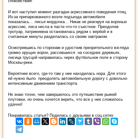
спокойствия!
И вот наступил момент разгадки агрессивного поведения птиц.
Из-за припаркованного возле подъезда автомобиля
показалась… лисья мордочка… Никак не реагируя на воронью
агрессию, лиса несла в пасти что-то съестное. Преодолев
тротуар, патрикеевна остановилась рядом с вербой и в
считанные минуты разделалась со своим завтраком.
Осмотревшись по сторонам и удостоив презрительного взгляда
громко орущих ворон, рассевшихся на соседних деревьях,
лисица трусцой направилась через футбольное поле в сторону
Москвы-реки.
Вероятнее всего, где-то там у нее находилась нора. Для этого
ей нужно было преодолеть автомобильную дорогу с довольно
интенсивным движением транспорта.
Не знаю точно, чем завершилось это путешествие рыжей
плутовки, но очень хочется верить, что все у нее сложилось
удачно!
Понравилась статья? Поделись с друзьями в соц.сетях: