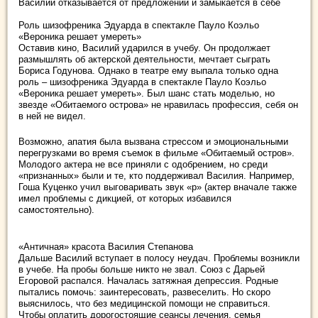
Василий отказывается от предложений и замыкается в себе
Роль шизофреника Эдуарда в спектакле Пауло Коэльо
«Вероника решает умереть»
Оставив кино, Василий ударился в учебу. Он продолжает
размышлять об актерской деятельности, мечтает сыграть
Бориса Годунова. Однако в театре ему выпала только одна
роль – шизофреника Эдуарда в спектакле Пауло Коэльо
«Вероника решает умереть». Был шанс стать моделью, но
звезде «Обитаемого острова» не нравилась профессия, себя он
в ней не видел.
Возможно, апатия была вызвана стрессом и эмоциональными
перегрузками во время съемок в фильме «Обитаемый остров».
Молодого актера не все приняли с одобрением, но среди
«признанных» были и те, кто поддерживал Василия. Например,
Гоша Куценко учил выговаривать звук «р» (актер вначале также
имел проблемы с дикцией, от которых избавился
самостоятельно).
«Античная» красота Василия Степанова
Дальше Василий вступает в полосу неудач. Проблемы возникли
в учебе. На пробы больше никто не звал. Союз с Дарьей
Егоровой распался. Началась затяжная депрессия. Родные
пытались помочь: заинтересовать, развеселить. Но скоро
выяснилось, что без медицинской помощи не справиться.
Чтобы оплатить дорогостоящие сеансы лечения, семья