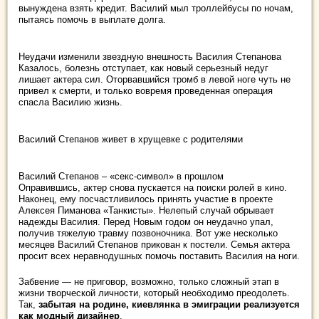
вынуждена взять кредит. Василий мыл троллейбусы по ночам,
пытаясь помочь в выплате долга.
Неудачи изменили звездную внешность Василия Степанова
Казалось, болезнь отступает, как новый серьезный недуг
лишает актера сил. Оторвавшийся тромб в левой ноге чуть не
привел к смерти, и только вовремя проведенная операция
спасла Василию жизнь.
Василий Степанов живет в хрущевке с родителями
Василий Степанов – «секс-символ» в прошлом
Оправившись, актер снова пускается на поиски ролей в кино.
Наконец, ему посчастливилось принять участие в проекте
Алексея Пиманова «Танкисты». Нелепый случай обрывает
надежды Василия. Перед Новым годом он неудачно упал,
получив тяжелую травму позвоночника. Вот уже несколько
месяцев Василий Степанов прикован к постели. Семья актера
просит всех неравнодушных помочь поставить Василия на ноги.
Забвение — не приговор, возможно, только сложный этап в
жизни творческой личности, который необходимо преодолеть.
Так,
забытая на родине, киевлянка в эмиграции реализуется
как модный дизайнер
.