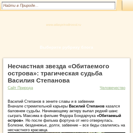
www.atlasprirodirossii.ru
Выберите рубрику блога
Несчастная звезда «Обитаемого
острова»: трагическая судьба
Василия Степанова
Сайт Природа
Человечество
Василий Степанов в зените славы и в забвении
Вначале стремительной карьеры
Василий Степанов
казался
баловнем судьбы. Начинающему актеру выпал редкий шанс
сыграть Максима в фильме Федора Бондарчука
«Обитаемый
остров»
. Но после фильма фортуна от него отвернулась.
Болезни, безденежье, долги, забвение – все беды свалились на
несчастного красавца.