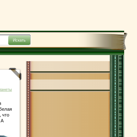
ланеты
в
 белая
 что
 А