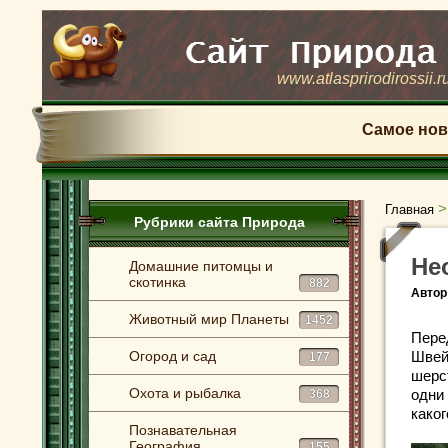
www.atlasprirodirossii.r
Самое нов
Главная
Рубрики сайта Природа
Не
Домашние питомцы и
скотинка
882
Автор
Животный мир Планеты
1452
Пере
Огород и сад
Швей
177
шерс
Охота и рыбалка
одни 
368
како
Познавательная
География
155