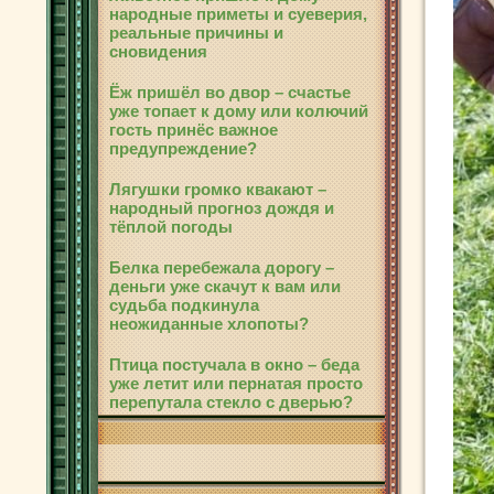
народные приметы и суеверия,
реальные причины и
сновидения
Ёж пришёл во двор – счастье
уже топает к дому или колючий
гость принёс важное
предупреждение?
Лягушки громко квакают –
народный прогноз дождя и
тёплой погоды
Белка перебежала дорогу –
деньги уже скачут к вам или
судьба подкинула
неожиданные хлопоты?
Птица постучала в окно – беда
уже летит или пернатая просто
перепутала стекло с дверью?