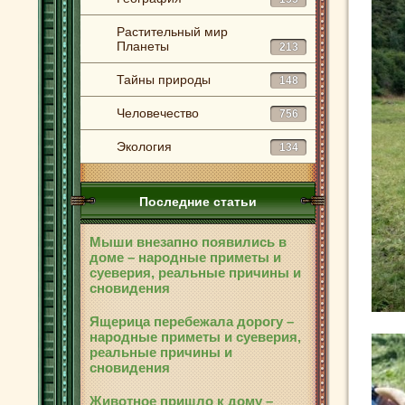
Растительный мир
Планеты
213
Тайны природы
148
Человечество
756
Экология
134
Последние статьи
Мыши внезапно появились в
доме – народные приметы и
суеверия, реальные причины и
сновидения
Ящерица перебежала дорогу –
народные приметы и суеверия,
реальные причины и
сновидения
Животное пришло к дому –