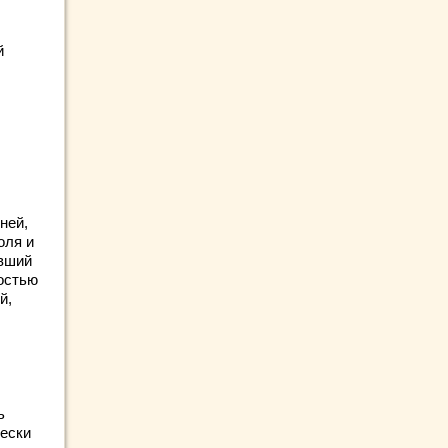
й
ней,
оля и
явший
ностью
й,
ь
чески