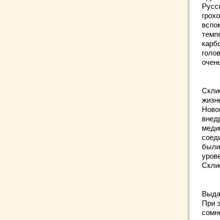
Русс
грох
вспо
темп
карб
голо
очень
Скли
жизне
Ново
внед
меди
соед
были
уров
Скли
Выда
При 
сомне