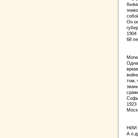
быва
знак
собо
Он о
губер
1904 
68 ле
Могил
Одна
врем
войны
том,
зван
сраже
Софь
1923
Моск
НИИ с
А о 