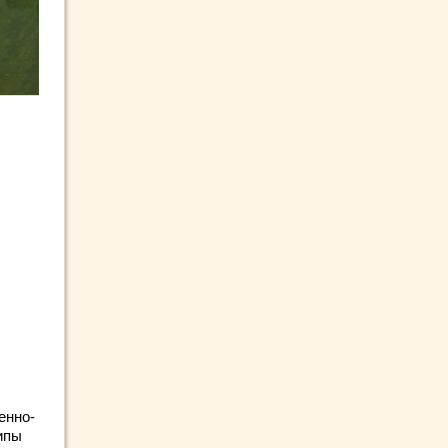
енно-
ипы