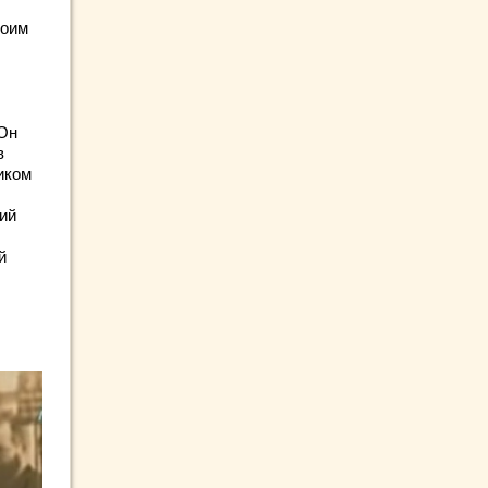
воим
 Он
в
иком
ий
й