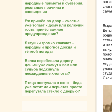
антис
народные приметы и суеверия,
счит
реальные причины и
самы
сновидения
Ёж пришёл во двор – счастье
уже топает к дому или колючий
Выдаю
гость принёс важное
Детс
предупреждение?
родил
семь
Лягушки громко квакают –
и не
народный прогноз дождя и
выну
тёплой погоды
прию
вним
Белка перебежала дорогу –
меда
деньги уже скачут к вам или
унив
судьба подкинула
студе
неожиданные хлопоты?
Скли
Птица постучала в окно – беда
уже летит или пернатая просто
перепутала стекло с дверью?