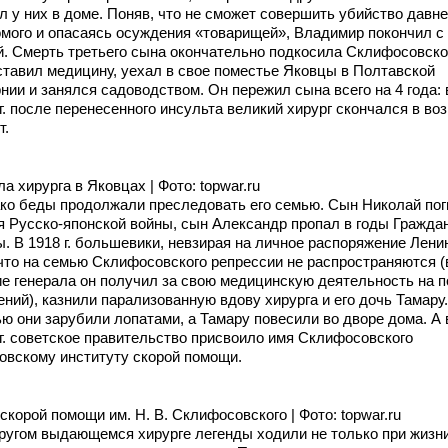
л у них в доме. Поняв, что не сможет совершить убийство давне
омого и опасаясь осуждения «товарищей», Владимир покончил с
й. Смерть третьего сына окончательно подкосила Склифосовско
ставил медицину, уехал в свое поместье Яковцы в Полтавской
нии и занялся садоводством. Он пережил сына всего на 4 года: 
г. после перенесенного инсульта великий хирург скончался в во
т.
а хирурга в Яковцах | Фото: topwar.ru
ко беды продолжали преследовать его семью. Сын Николай пог
я Русско-японской войны, сын Александр пропал в годы Гражда
. В 1918 г. большевики, невзирая на личное распоряжение Лени
 что на семью Склифосовского репрессии не распространяются (
ие генерала он получил за свою медицинскую деятельность на 
ний), казнили парализованную вдову хирурга и его дочь Тамару.
ю они зарубили лопатами, а Тамару повесили во дворе дома. А 
 г. советское правительство присвоило имя Склифосовского
овскому институту скорой помощи.
корой помощи им. Н. В. Склифосовского | Фото: topwar.ru
другом выдающемся хирурге легенды ходили не только при жизни