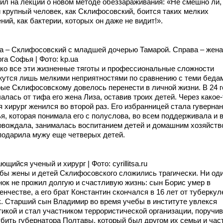
рил на лекции о новом методе обеззараживания: «Не смешно ли,
й крупный человек, как Склифосовский, боится таких мелких
ний, как бактерии, которых он даже не видит!».
а – Склифосовский с младшей дочерью Тамарой. Справа – жена
га Софья | Фото: kp.ua
ко все эти жизненные тяготы и профессиональные сложности
жутся лишь мелкими неприятностями по сравнению с теми беда
рые Склифосовскому довелось перенести в личной жизни. В 24 
алась от тифа его жена Лиза, оставив троих детей. Через какое-
 хирург женился во второй раз. Его избранницей стала гувернан
я, которая понимала его с полуслова, во всем поддерживала и 
овождала, занималась воспитанием детей и домашним хозяйств
подарила мужу еще четверых детей.
щийся ученый и хирург | Фото: cyrillitsa.ru
бы жены и детей Склифосовского сложились трагически. Ни од
нок не прожил долгую и счастливую жизнь: сын Борис умер в
нчестве, а его брат Константин скончался в 16 лет от туберкул
к. Старший сын Владимир во время учебы в институте увлекся
тикой и стал участником террористической организации, поручи
убить губернатора Полтавы, который был другом их семьи и час