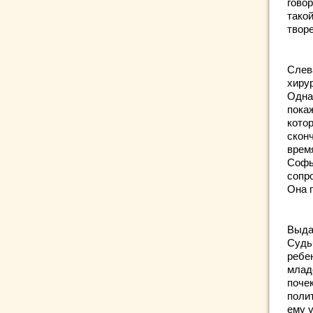
гово
тако
творе
Слев
хирур
Одна
пока
кото
сконч
время
Софь
сопр
Она 
Выдаю
Судь
ребе
младе
поче
поли
ему 