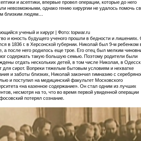
ептики и асептики, впервые провел операции, которые до него
али невозможными, однако гению хирургии не удалось помочь с
м близким людям…
щийся ученый и хирург | Фото: topwar.ru
тво и юность будущего ученого прошли в бедности и лишениях.
ся в 1836 г. в Херсонской губернии. Николай был 9-м ребенком 
е, а после него родилось еще трое. Его отец был мелким чиновн
 мог содержать такую большую семью. Поэтому родители были
ждены отдать нескольких детей, в том числе Николая, в Одесск
т для сирот. Вопреки тяжелым бытовым условиям и нехватке
ания и заботы близких, Николай закончил гимназию с серебряно
лью и поступил на медицинский факультет Московского
ерситета «на казенное содержание». Он стал одним из лучших
нтов, несмотря на то, что во время первой увиденной операции
фосовский потерял сознание.