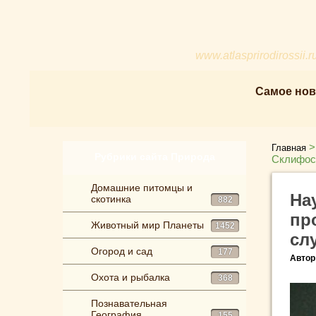
www.atlasprirodirossii.r
Самое нов
Главная
Рубрики сайта Природа
Склифосо
Домашние питомцы и
На
скотинка
882
пр
Животный мир Планеты
1452
сл
Огород и сад
177
Автор
Охота и рыбалка
368
Познавательная
География
155