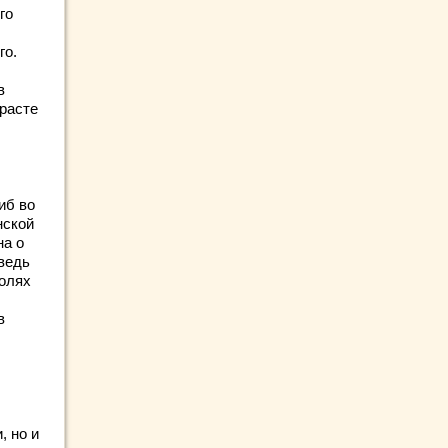
го
го.
в
зрасте
иб во
нской
на о
ведь
полях
в
, но и