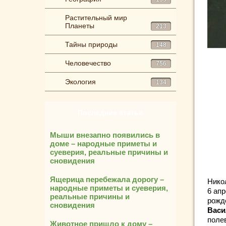
Растительный мир
Планеты
213
Тайны природы
148
Человечество
756
Экология
134
Последние статьи
Мыши внезапно появились в
доме – народные приметы и
суеверия, реальные причины и
сновидения
Ящерица перебежала дорогу –
Нико
народные приметы и суеверия,
6 апр
реальные причины и
рожд
сновидения
Васи
поле
Животное пришло к дому –