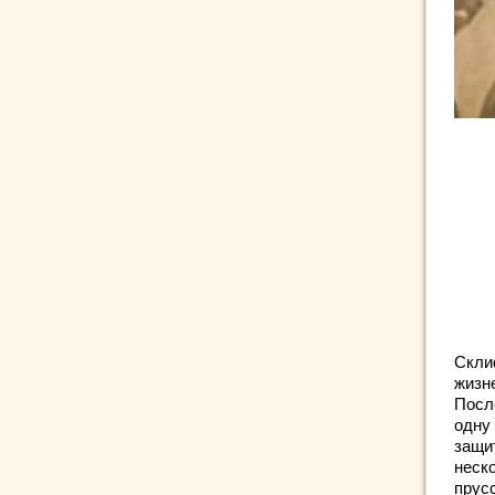
Скли
жизне
Посл
одну
защи
неск
прус