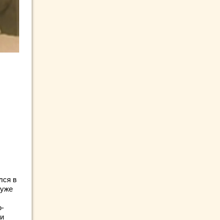
лся в
 уже
о-
 и