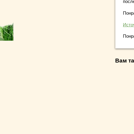
посл
Понр
Исто
Понр
Вам та