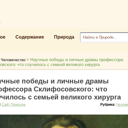
u
ое
Содержание
Природа
>
>
Научные победы и личные драмы профессора
Человечество
вского: что случилось с семьей великого хирурга
учные победы и личные драмы
офессора Склифосовского: что
училось с семьей великого хирурга
:
Сайт Природа
Рубрика:
Челове