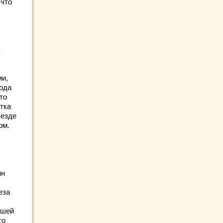
 что
ми,
года
то
тка
везде
ом.
ин
еза
вшей
то