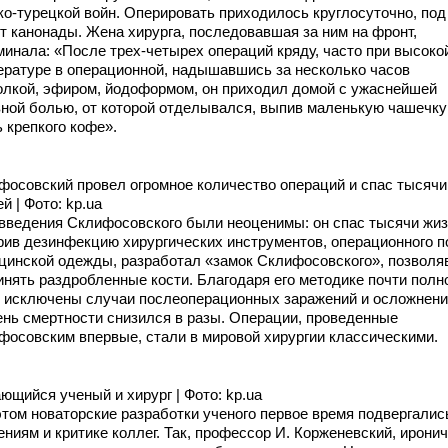
ко-турецкой войн. Оперировать приходилось круглосуточно, под
от канонады. Жена хирурга, последовавшая за ним на фронт,
минала: «После трех-четырех операций кряду, часто при высоко
ературе в операционной, надышавшись за несколько часов
олкой, эфиром, йодоформом, он приходил домой с ужаснейшей
вной болью, от которой отделывался, выпив маленькую чашечку
 крепкого кофе».
фосовский провел огромное количество операций и спас тысячи
й | Фото: kp.ua
введения Склифосовского были неоценимы: он спас тысячи жиз
рив дезинфекцию хирургических инструментов, операционного п
цинской одежды, разработал «замок Склифосовского», позвол
инять раздробленные кости. Благодаря его методике почти пол
 исключены случаи послеоперационных заражений и осложнени
ень смертности снизился в разы. Операции, проведенные
фосовским впервые, стали в мировой хирургии классическими.
ющийся ученый и хирург | Фото: kp.ua
этом новаторские разработки ученого первое время подвергалис
ниям и критике коллег. Так, профессор И. Корженевский, ирони