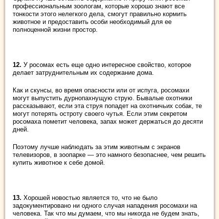
профессиональным зоологам, которые хорошо знают все
тонкости этого нелегкого дела, смогут правильно кормить
животное и предоставить особи необходимый для ее
полноценной жизни простор.
12.
У росомах есть еще одно интересное свойство, которое
делает затруднительным их содержание дома.
Как и скунсы, во время опасности или от испуга, росомахи
могут выпустить дурнопахнущую струю. Бывалые охотники
рассказывают, если эта струя попадет на охотничьих собак, те
могут потерять остроту своего чутья. Если этим секретом
росомаха пометит человека, запах может держаться до десяти
дней.
Поэтому лучше наблюдать за этим животным с экранов
телевизоров, в зоопарке ― это намного безопаснее, чем решить
купить животное к себе домой.
13.
Хорошей новостью является то, что не было
задокументировано ни одного случая нападения росомахи на
человека. Так что мы думаем, что мы никогда не будем знать,