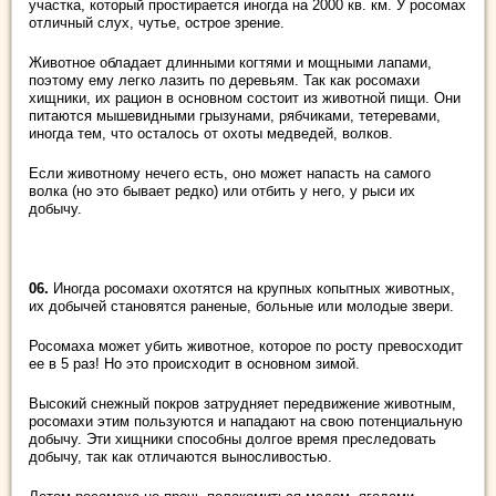
участка, который простирается иногда на 2000 кв. км. У росомах
отличный слух, чутье, острое зрение.
Животное обладает длинными когтями и мощными лапами,
поэтому ему легко лазить по деревьям. Так как росомахи
хищники, их рацион в основном состоит из животной пищи. Они
питаются мышевидными грызунами, рябчиками, тетеревами,
иногда тем, что осталось от охоты медведей, волков.
Если животному нечего есть, оно может напасть на самого
волка (но это бывает редко) или отбить у него, у рыси их
добычу.
06.
Иногда росомахи охотятся на крупных копытных животных,
их добычей становятся раненые, больные или молодые звери.
Росомаха может убить животное, которое по росту превосходит
ее в 5 раз! Но это происходит в основном зимой.
Высокий снежный покров затрудняет передвижение животным,
росомахи этим пользуются и нападают на свою потенциальную
добычу. Эти хищники способны долгое время преследовать
добычу, так как отличаются выносливостью.