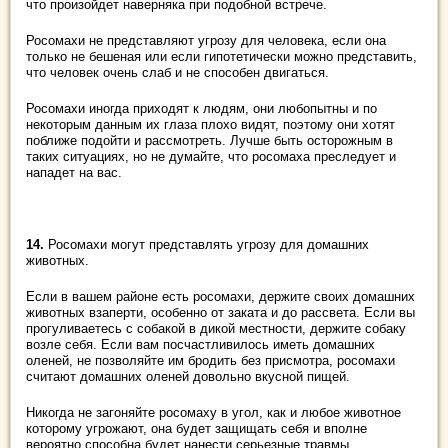
что произойдет наверняка при подобной встрече.
Росомахи не представляют угрозу для человека, если она
только не бешеная или если гипотетически можно представить,
что человек очень слаб и не способен двигаться.
Росомахи иногда приходят к людям, они любопытны и по
некоторым данным их глаза плохо видят, поэтому они хотят
поближе подойти и рассмотреть. Лучше быть осторожным в
таких ситуациях, но не думайте, что росомаха преследует и
нападет на вас.
14.
Росомахи могут представлять угрозу для домашних
животных.
Если в вашем районе есть росомахи, держите своих домашних
животных взаперти, особенно от заката и до рассвета. Если вы
прогуливаетесь с собакой в дикой местности, держите собаку
возле себя. Если вам посчастливилось иметь домашних
оленей, не позволяйте им бродить без присмотра, росомахи
считают домашних оленей довольно вкусной пищей.
Никогда не загоняйте росомаху в угол, как и любое животное
которому угрожают, она будет защищать себя и вполне
вероятно способна будет нанести серьезные травмы.