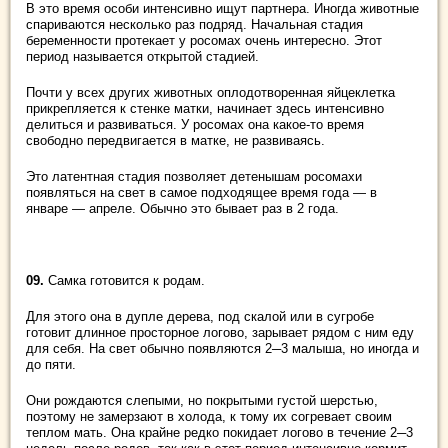
В это время особи интенсивно ищут партнера. Иногда животные
спариваются несколько раз подряд. Начальная стадия
беременности протекает у росомах очень интересно. Этот
период называется открытой стадией.
Почти у всех других животных оплодотворенная яйцеклетка
прикрепляется к стенке матки, начинает здесь интенсивно
делиться и развиваться. У росомах она какое-то время
свободно передвигается в матке, не развиваясь.
Это латентная стадия позволяет детенышам росомахи
появляться на свет в самое подходящее время года ― в
январе ― апреле. Обычно это бывает раз в 2 года.
09.
Самка готовится к родам.
Для этого она в дупле дерева, под скалой или в сугробе
готовит длинное просторное логово, зарывает рядом с ним еду
для себя. На свет обычно появляются 2─3 малыша, но иногда и
до пяти.
Они рождаются слепыми, но покрытыми густой шерстью,
поэтому не замерзают в холода, к тому их согревает своим
теплом мать. Она крайне редко покидает логово в течение 2─3