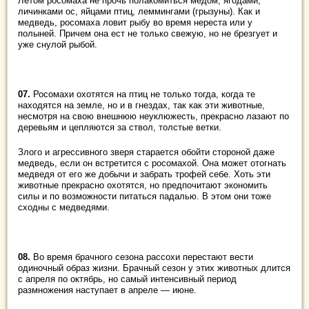
Летом росомаха не прочь полакомиться медом, ягодами,
личинками ос, яйцами птиц, леммингами (грызуны). Как и
медведь, росомаха ловит рыбу во время нереста или у
полыней. Причем она ест не только свежую, но не брезгует и
уже снулой рыбой.
07.
Росомахи охотятся на птиц не только тогда, когда те
находятся на земле, но и в гнездах, так как эти животные,
несмотря на свою внешнюю неуклюжесть, прекрасно лазают по
деревьям и цепляются за ствол, толстые ветки.
Злого и агрессивного зверя старается обойти стороной даже
медведь, если он встретится с росомахой. Она может отогнать
медведя от его же добычи и забрать трофей себе. Хоть эти
животные прекрасно охотятся, но предпочитают экономить
силы и по возможности питаться падалью. В этом они тоже
сходны с медведями.
08.
Во время брачного сезона рассохи перестают вести
одиночный образ жизни. Брачный сезон у этих животных длится
с апреля по октябрь, но самый интенсивный период
размножения наступает в апреле ― июне.