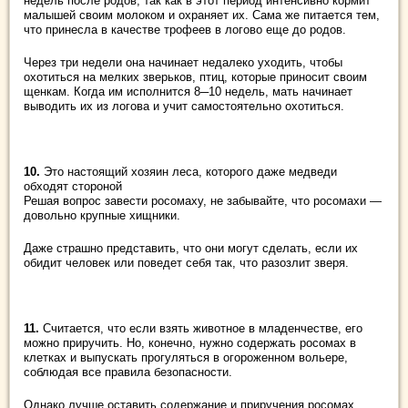
недель после родов, так как в этот период интенсивно кормит
малышей своим молоком и охраняет их. Сама же питается тем,
что принесла в качестве трофеев в логово еще до родов.
Через три недели она начинает недалеко уходить, чтобы
охотиться на мелких зверьков, птиц, которые приносит своим
щенкам. Когда им исполнится 8─10 недель, мать начинает
выводить их из логова и учит самостоятельно охотиться.
10.
Это настоящий хозяин леса, которого даже медведи
обходят стороной
Решая вопрос завести росомаху, не забывайте, что росомахи ―
довольно крупные хищники.
Даже страшно представить, что они могут сделать, если их
обидит человек или поведет себя так, что разозлит зверя.
11.
Считается, что если взять животное в младенчестве, его
можно приручить. Но, конечно, нужно содержать росомах в
клетках и выпускать прогуляться в огороженном вольере,
соблюдая все правила безопасности.
Однако лучше оставить содержание и приручения росомах