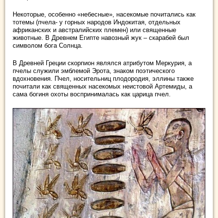
Некоторые, особенно «небесные», насекомые почитались как
тотемы (пчела- у горных народов Индокитая, отдельных
африканских и австралийских племен) или священные
животные. В Древнем Египте навозный жук – скарабей был
символом бога Солнца.
В Древней Греции скорпион являлся атрибутом Меркурия, а
пчелы служили эмблемой Эрота, знаком поэтического
вдохновения. Пчел, носительниц плодородия, эллины также
почитали как священных насекомых неистовой Артемиды, а
сама богиня охоты воспринималась как царица пчел.