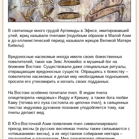
В святилище много грудой Артемиды в Эфесе, имитировавшей
улей, жриц называли пчелами (подобным образом в Малой Азии
в до-эллинистический период называли жрецов Великой Матери
Кибелы).
Вредоносные насекомые иногда имели своих божественных
повелителей, таких как Зевс Апомийос и мушиный бог на
ближнем Востоке. Существовали даже специальные ритуалы,
отвращающие вредоносных существ. Обращаясь к божеству –
повелителю насекомых и делая ему необходимые подношения,
просили его утихомирить и изгнать своих подданных.
На Востоке особенно почитали пчел. В индии пчела
олицетворяла «медовых» Индру и Кришну, а также бога любви
Каму (тетива его лука состояла из цепочки пчел), в священных
текстах индуизма духовное познание уподобляется тому, как
пчелы делают мед.
В Юго-Восточной Азии появление пчел символизировало
приход весны (в русских веснянках пчелы также связываются с
«отмыканием» весны), а их неустанное собирание нектара –
трудолюбие и плодородие. Мед олицетворял обретение