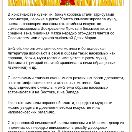
В христианстве кузнечик, божья коровка стали атрибутами
богоматери, бабочка в руках Христа символизировала душу,
пчела в раннехристианском катакомбном искусстве
символизировала Воскрешение Христа и бессмертие, а в
средние века пчелиная матка нередко отождествляется со
Спасителем или служила эмблемой Девы Марии.
Библейские энтомологические мотивы и богословская
литература включают в себя и образы таких насекомых как
саранча, блохи, мухи (сатана именуется «царем мух»),
богомолы (Григорий великий сравнивал с ними обращенных
язычников) и др.
С насекомыми связано очень много различных богов древности,
а также мифологических и сказочных мотивов. Как
геральдические символы и эмблемы образы насекомых
встречаются и на Востоке, и на Западе.
Пчел как символы верховной власти, порядка и мудрости
можно увидеть в древнеегипетском искусстве и на
наполеоновских регалиях.
С королевской символикой пчелы связаны и в Мьянме; декор из
пчелиных сот нередко вписывался в резьбу дворцовых