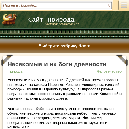
www.atlasprirodirossii.ru
Выберите рубрику блога
Насекомые и их боги древности
Природа
Человечество
Насекомые и их боги древности. С древнейших времен образы
насекомых, по словам Пьера де Ронсара, «ювелирных изделий
природы», вошли в мировую культуру. В мифологии разные
виды насекомых соотносились с разными сферами Вселенной и
разными частями мирового древа.
Божья коровка, бабочка и пчела у многих народов считались
обителями верхнего мира, посланцами небес. Пчелу нередко
связывали и со средним, земным, миром. Нижний мир
представляли всякие злотворные насекомые: мухи, вши,
комары и т.п.