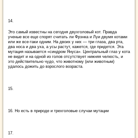
14.
Это самый известны на сегодня двухголовый кот. Правда
ученые все еще спорят считать ли Фрэнка и Луи двумя котами
или же все-таки одним. На двоих у них — три глаза, два рта,
два носа и два уха, а усы растут, кажется, где придется. Эта
мутация называется «синдром Януса». Центральный глаз у кота
не видит и на одной из голов отсутствует нижняя челюсть, и
это действительно чудо, что животному (или животным)
удалось дожить до взрослого возраста.
15.
16. Но есть в природе и трехголовые случаи мутации
17.