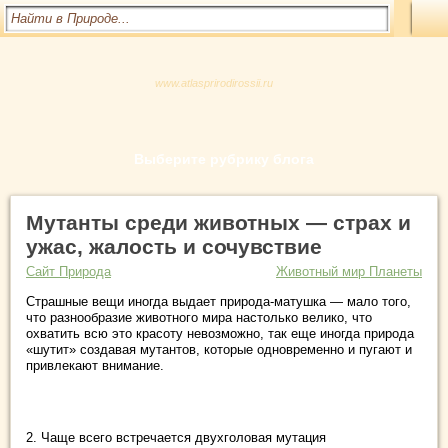
www.atlasprirodirossii.ru
Выберите рубрику блога
Мутанты среди животных — страх и
ужас, жалость и сочувствие
Сайт Природа
Животный мир Планеты
Страшные вещи иногда выдает природа-матушка — мало того,
что разнообразие животного мира настолько велико, что
охватить всю это красоту невозможно, так еще иногда природа
«шутит» создавая мутантов, которые одновременно и пугают и
привлекают внимание.
2. Чаще всего встречается двухголовая мутация