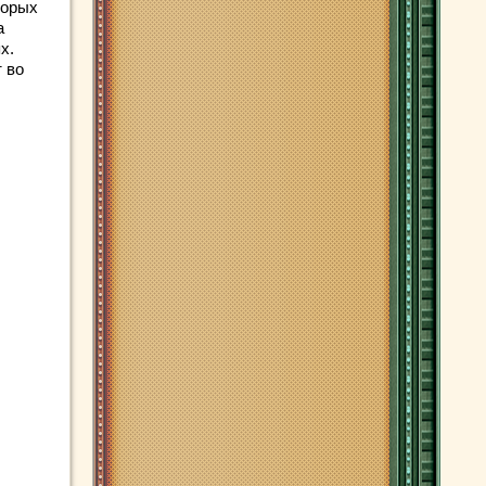
торых
а
х.
 во