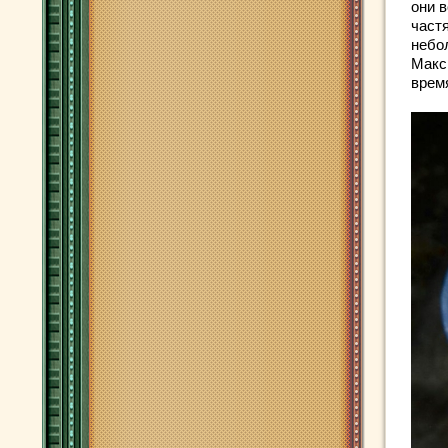
они 
част
небо
Макс
время