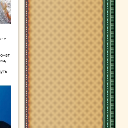
е с
может
ии,
нуть