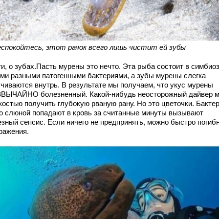
еспокойтесь, этот рачок всего лишь чистит ей зубы
и, о зубах.Пасть мурены это нечто. Эта рыба состоит в симбиоз
ми разными патогенными бактериями, а зубы мурены слегка
учиваются внутрь. В результате мы получаем, что укус мурены
ВЫЧАЙНО болезненный. Какой-нибудь неосторожный дайвер 
костью получить глубокую рваную рану. Но это цветочки. Бактер
со слюной попадают в кровь за считанные минуты вызывают
езный сепсис. Если ничего не предпринять, можно быстро погиб
ражения.