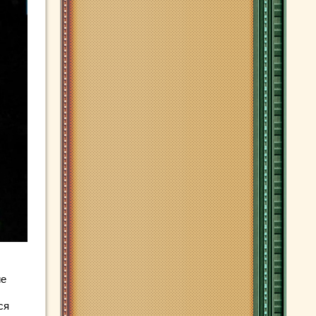
ие
ся