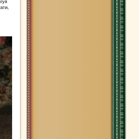
згуя
ати,