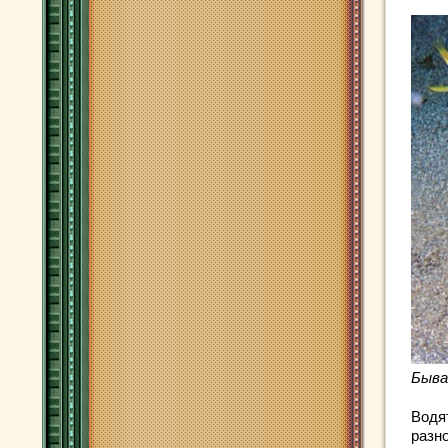
Быва
Водя
разн