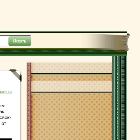
ланеты
 ее
ак
 свою
 от