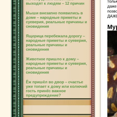
тольк
выходят к людям – 12 причин
даже
позв
Мыши внезапно появились в
ДАЖЕ
доме – народные приметы и
суеверия, реальные причины и
Му
сновидения
Ящерица перебежала дорогу –
народные приметы и суеверия,
реальные причины и
сновидения
Животное пришло к дому –
народные приметы и суеверия,
реальные причины и
сновидения
Ёж пришёл во двор – счастье
уже топает к дому или колючий
гость принёс важное
предупреждение?