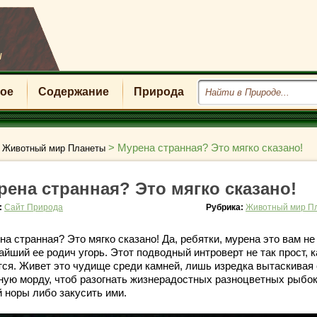
u
ое
Содержание
Природа
>
>
Мурена странная? Это мягко сказано!
Животный мир Планеты
рена странная? Это мягко сказано!
:
Сайт Природа
Рубрика:
Животный мир П
а странная? Это мягко сказано! Да, ребятки, мурена это вам не
йший ее родич угорь. Этот подводный интроверт не так прост, к
тся. Живет это чудище среди камней, лишь изредка вытаскивая
ную морду, чтоб разогнать жизнерадостных разноцветных рыбок
й норы либо закусить ими.