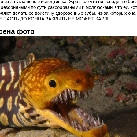
о из-за угла ночью исподтишка. Жрет все что ни попадя, не бре
 безобидными по сути ракообразными и моллюсками, что ей, кст
оляют делать ее воистину здоровенные зубы, из-за которых она
 ПАСТЬ ДО КОНЦА ЗАКРЫТЬ НЕ МОЖЕТ, КАРЛ!!
рена фото