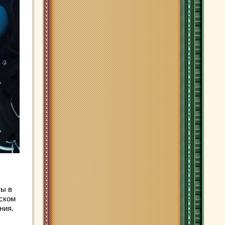
ты в
рском
ния.