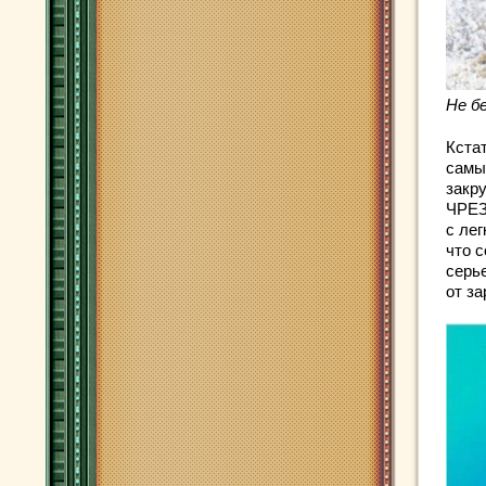
Не б
Кстат
самы
закр
ЧРЕЗ
с лег
что 
серь
от за