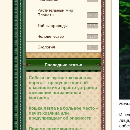
Растительный мир
Планеты
213
Тайны природы
148
Человечество
756
Экология
134
Последние статьи
Собака не пускает хозяина за
ворота – предупреждает об
опасности или просто устроила
домашний пограничный
контроль
Напо
Кошка легла на больное место –
лечит хозяина или
И, ко
предупреждает об опасности
лица,
собст
Почему дикие животные