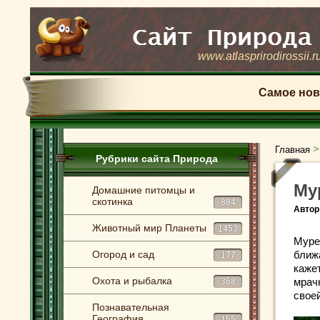
www.atlasprirodirossii.r
Самое нов
Главная
Рубрики сайта Природа
Му
Домашние питомцы и
скотинка
884
Автор
Животный мир Планеты
1453
Мурен
Огород и сад
ближа
177
каже
Охота и рыбалка
мрач
368
свое
Познавательная
География
155