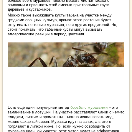
больше всего муравьев. Можно мешать листья табака с
опилками и присыпать этой смесью приствольные круги
деревьев и кустарников.
Можно также высаживать кусты табака на участке между
грядками овощных культур, аромат этого растения будет
отпугивать не только муравьев, но и других вредителей. Но,
стоит понимать, что табачные кусты могут вызывать
аллергические реакции в период цветения.
Есть ещё один популярный метод
борьбы с муравьями
– это
заманивание в ловушки. На участке расставляют банки с чем-то
сладким, липким и ароматным – можно использовать мед,
можно сахарный сироп. Муравьи идут на запах, а в итоге
погрязают в липкой жиже. Но, если нужно освободить от
муравьев большой участок, этот метод будет не эффективен.