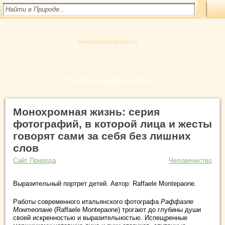
www.atlasprirodirossii.ru
Выберите рубрику блога
Монохромная жизнь: серия
фотографий, в которой лица и жесты
говорят сами за себя без лишних
слов
Сайт Природа
Человечество
Выразительный портрет детей. Автор: Raffaele Montepaone.
Работы современного итальянского фотографа
Раффаэле
Монтеопане
(Raffaele Montepaone) трогают до глубины души
своей искренностью и выразительностью. Испещренные