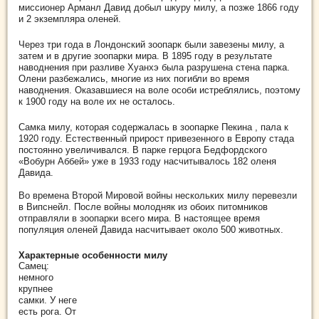
миссионер Арманл Давид добыл шкуру милу, а позже 1866 году
и 2 экземпляра оленей.
Через три года в Лондонский зоопарк были завезены милу, а
затем и в другие зоопарки мира. В 1895 году в результате
наводнения при разливе Хуанхэ была разрушена стена парка.
Олени разбежались, многие из них погибли во время
наводнения. Оказавшиеся на воле особи истреблялись, поэтому
к 1900 году на воле их не осталось.
Самка милу, которая содержалась в зоопарке Пекина , пала к
1920 году. Естественный прирост привезенного в Европу стада
постоянно увеличивался. В парке герцога Бедфордского
«Вобурн Аббей» уже в 1933 году насчитывалось 182 оленя
Давида.
Во времена Второй Мировой войны нескольких милу перевезли
в Випснейл. После войны молодняк из обоих питомников
отправляли в зоопарки всего мира. В настоящее время
популяция оленей Давида насчитывает около 500 животных.
Характерные особенности милу
Самец:
немного
крупнее
самки. У неге
есть рога. От