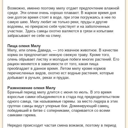
Возможно, именно поэтому милу отдает предпочтение влажной
среде. Эти олени очень хорошо плавают. В жаркое время дня
они долгое время стоят в воде, при этом погружаясь в нее по
самую шею. Милу любит не только реки, пруды и другие
водоемы, но прекрасно себя чувствует и на заболоченных
участках. Здесь самцы охотно валяются в грязи и копытами
забрасывают ее себе на спину.
Пища оленя Милу
Милу, или олень Давида, — это жвачное животное. В качестве
корма он предпочитает нежную свежую траву. Кроме того,
олень обрывает листву и молодые побеги многих растений. Его
рацион меняется в зависимости от того, какая пища
преобладает в данное время. Летом милу кроме кормов
перечисленных видов, охотно ест водные растения, которые
добывает в ручьях, реках и прудах.
Размножение оленя Милу
Брачный период милу длится с июня по июль. В это время
взрослые самки объединяются в стада под предводительством
одного самца, так называемые гаремы. за место лидера в этих
группах самцы ведут упорные бои. Доминирующий самец,
победивший в битве с соперниками, спаривается со всеми
самками гарема.
Нередко происходит частая смена вожаков, поэтому в период