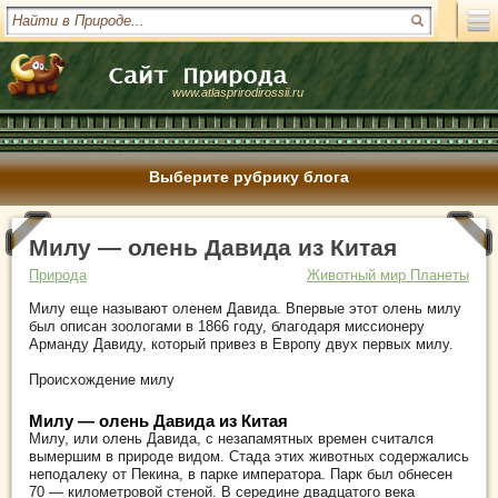
www.atlasprirodirossii.ru
Выберите рубрику блога
Милу — олень Давида из Китая
Природа
Животный мир Планеты
Милу еще называют оленем Давида. Впервые этот олень милу
был описан зоологами в 1866 году, благодаря миссионеру
Арманду Давиду, который привез в Европу двух первых милу.
Происхождение милу
Милу — олень Давида из Китая
Милу, или олень Давида, с незапамятных времен считался
вымершим в природе видом. Стада этих животных содержались
неподалеку от Пекина, в парке императора. Парк был обнесен
70 — километровой стеной. В середине двадцатого века