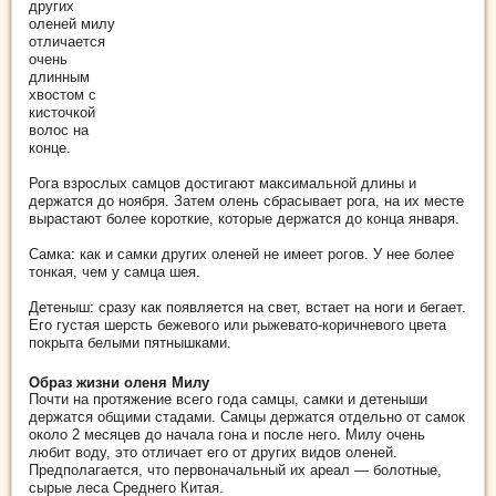
других
оленей милу
отличается
очень
длинным
хвостом с
кисточкой
волос на
конце.
Рога взрослых самцов достигают максимальной длины и
держатся до ноября. Затем олень сбрасывает рога, на их месте
вырастают более короткие, которые держатся до конца января.
Самка: как и самки других оленей не имеет рогов. У нее более
тонкая, чем у самца шея.
Детеныш: сразу как появляется на свет, встает на ноги и бегает.
Его густая шерсть бежевого или рыжевато-коричневого цвета
покрыта белыми пятнышками.
Образ жизни оленя Милу
Почти на протяжение всего года самцы, самки и детеныши
держатся общими стадами. Самцы держатся отдельно от самок
около 2 месяцев до начала гона и после него. Милу очень
любит воду, это отличает его от других видов оленей.
Предполагается, что первоначальный их ареал — болотные,
сырые леса Среднего Китая.