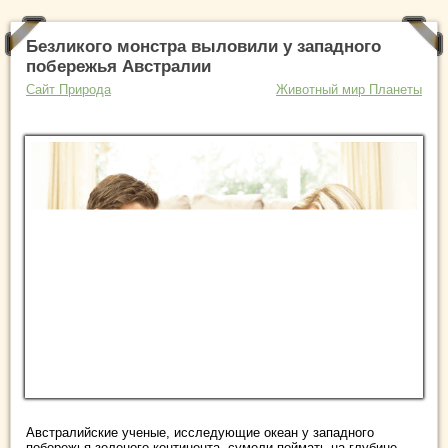
Безликого монстра выловили у западного
побережья Австралии
Сайт Природа
Животный мир Планеты
Австралийские ученые, исследующие океан у западного
побережья зеленого континента, сумели поймать на глубине