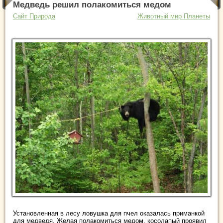
Медведь решил полакомиться медом
Сайт Природа
Животный мир Планеты
Установленная в лесу ловушка для пчел оказалась приманкой
для медведя. Желая полакомиться медом, косолапый проявил