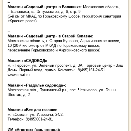
–
Магазин «Садовый центр»
в Балашихе
: Московская область,
г. Балашиха, ш. Энтузиастов, д. 6, стр. 9
(5-й км от МКАД по Горьковскому шоссе, территория санатория
«Красная роза»)
–
Магазин «Садовый центр» в Старой Купавне
:
Московская область, г. Старая Купавна, Акрихиновское шоссе,
10 (20-й километр от МКАД по Горьковскому шоссе,
пересечение Горьковского и Акрихиновского шоссе)
Магазин «САДОВОД»
:
м. «Перово», ул. Зеленый проспект, д. 3А. Торговый центр «Ваш
Дом». Первый вход, прямо. Контакты: 8(495)151-24-51.
www.cnwd.ru
Магазин «Раздолье садовода»:
Московская обл., Пушкинский р-н, пос. Черкизово, ул. Ганны
Шостак, д. 2
Магазин «Все для газона»:
м. «Сокол», ул. Усиевича, 24/2.
Телефон: 8(495)601-24-81
ИМ «Агротех» (сад, огород):