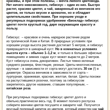
красивы, и при этом полезны, – мечта любого цветовода.
Нет ничего невозможного, гибискус – один из них. Быстро
растет, красиво цветет, а чай, заваренный из венчиков его
цветов, не только вкусен и ароматен, но и обладает
целительными свойствами. При хорошем уходе и
регулярных подкормках удобрением «Биоклад» гибискус
цветет почти круглый год, даря окружающим красоту и
пользу.
Гибискус ­ ­– красивое и очень нарядное растение родом
из тропической Азии и Китая. В природных условиях при
хорошем уходе высота растения достигает 5 метров, и гибискус
превращается в шикарный куст.
Но в комнатных условиях
высота куста – обычно 1–1,2 м
, и только в больших офисных
помещениях и зимних садах куст может вырасти до 2 метров.
Куст гибискуса очень декоративен. Листья темно-зеленые
среднего размера, блестящие, резные. Цветы многочисленные,
крупные – в зависимости от сорта могут достигать
30 см
(!) в
диаметре. Окраска венчиков в зависимости от сорта –
пурпурная, оранжевая, красная, желтая, белая. Цветы похожи
на распустившиеся розочки, поэтому за гибискусом
закрепилось другое название, ставшее популярным, –
китайская роза
.
При регулярных подкормках гибискус цветет долго и
обильно,практически весь год. В момент полного роспуска
соберите венчики цветов посушите и заварите чай. Получится
вкусный полезный напиток из цветков, который известен как
чай