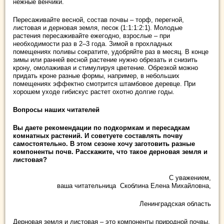
нежные венчики.
Пересаживайте весной, состав почвы – торф, перегной,
листовая и дерновая земля, песок (1:1:1:2:1). Молодые
растения пересаживайте ежегодно, взрослые – при
необходимости раз в 2–3 года. Зимой в прохладных
помещениях поливы сократите, удобряйте раз в месяц. В конце
зимы или ранней весной растение нужно обрезать и снизить
крону, омолаживая и стимулируя цветение. Обрезкой можно
придать кроне разные формы, например, в небольших
помещениях эффектно смотрится штамбовое деревце. При
хорошем уходе гибискус растет охотно долгие годы.
Вопросы наших читателей
Вы даете рекомендации по подкормкам и пересадкам
комнатных растений. И советуете составлять почву
самостоятельно. В этом сезоне хочу заготовить разные
компоненты почв. Расскажите, что такое дерновая земля и
листовая?
С уважением,
ваша читательница Скоблина Елена Михайловна,
Ленинградская область
Дерновая земля и листовая – это компоненты природной почвы,