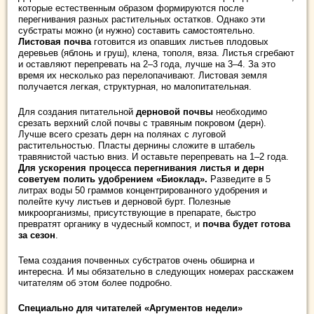
которые естественным образом формируются после
перегнивания разных растительных остатков. Однако эти
субстраты можно (и нужно) составить самостоятельно.
Листовая почва
готовится из опавших листьев плодовых
деревьев (яблонь и груш), клена, тополя, вяза. Листья сгребают
и оставляют перепревать на 2–3 года, лучше на 3–4. За это
время их несколько раз перелопачивают. Листовая земля
получается легкая, структурная, но малопитательная.
Для создания питательной
дерновой почвы
необходимо
срезать верхний слой почвы с травяным покровом (дерн).
Лучше всего срезать дерн на полянах с луговой
растительностью. Пласты дернины сложите в штабель
травянистой частью вниз. И оставьте перепревать на 1–2 года.
Для ускорения процесса перегнивания листья и дерн
советуем полить удобрением «Биоклад».
Разведите в 5
литрах воды 50 граммов концентрированного удобрения и
полейте кучу листьев и дерновой бурт. Полезные
микроорганизмы, присутствующие в препарате, быстро
превратят органику в чудесный компост, и
почва будет готова
за сезон
.
Тема создания почвенных субстратов очень обширна и
интересна. И мы обязательно в следующих номерах расскажем
читателям об этом более подробно.
Специально для читателей «Аргументов недели»