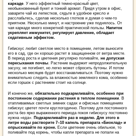
каркаде
. У него эффектный темно-красный цвет,
необыкновенный букет и тонкий аромат. Придя утром в офис,
заварите чай из лепестков, сядьте в удобное кресло и
расслабьтесь, сделав несколько глотков и думая о чем-то
приятном. Несколько минут, и настроение уже поднялось. От
чая каркаде много конкретной практической пользы.
Напиток
укрепляет иммунитет, регулирует давление, обладает
седативным эффектом.
Гибискус любит светлое место в помещении, летом выносите
его в сад, где он хорошо растет в защищенном от ветра месте.
В период роста и цветения регулярно поливайте,
не допуская
пересыхания почвы
. Растение выдержит непродолжительную
засуху, не погибнет, но легко может сбросить бутоны. И потом
несколько месяцев будет восстанавливаться. Поэтому нужно
внимательно следить за влажностью земляного кома, особенно
если горшок с растением стоит на солнце.
И конечно же,
обязательно подкармливайте, особенно при
постоянном содержании растения в теплом помещении
. В
отапливаемых светлых зимних садах и офисных помещениях
гибискус цветет почти круглогодично. Поэтому для постоянного
роста без ярко выраженного периода покоя гибискусу постоянно
нужна «еда».
Подкармливайте раз в неделю. Для этого в
литре воды растворите 7–10 капель препарата «Биоклад» и
опрыскивайте по кроне.
Если цветение очень обильное, то
поливайте под корень, чтобы капли препарата не попали на