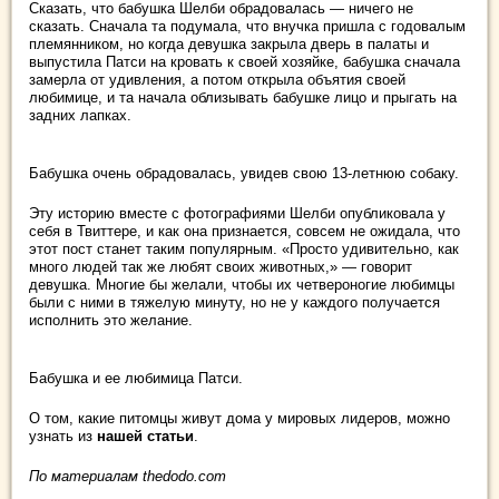
Сказать, что бабушка Шелби обрадовалась — ничего не
сказать. Сначала та подумала, что внучка пришла с годовалым
племянником, но когда девушка закрыла дверь в палаты и
выпустила Патси на кровать к своей хозяйке, бабушка сначала
замерла от удивления, а потом открыла объятия своей
любимице, и та начала облизывать бабушке лицо и прыгать на
задних лапках.
Бабушка очень обрадовалась, увидев свою 13-летнюю собаку.
Эту историю вместе с фотографиями Шелби опубликовала у
себя в Твиттере, и как она признается, совсем не ожидала, что
этот пост станет таким популярным. «Просто удивительно, как
много людей так же любят своих животных,» — говорит
девушка. Многие бы желали, чтобы их четвероногие любимцы
были с ними в тяжелую минуту, но не у каждого получается
исполнить это желание.
Бабушка и ее любимица Патси.
О том, какие питомцы живут дома у мировых лидеров, можно
узнать из
нашей статьи
.
По материалам thedodo.com