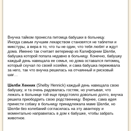
Внучка тайком пронесла питомца бабушки в больницу.
Иногда самым лучшим лекарством становятся не таблетки и
микстуры, а вера в то, что ты не один, что тебя любят и ждут
дома. Именно так считает ветеринар из Калифорнии Шелби,
бабушка которой попала недавно в больницу.
Конечно, бабушку
каждый день навещала ее семья, но дома оставался питомец,
который скучал по своей хозяйке, и сама бабушка переживала
за него, так что внучка решилась на отчаянный и рисковый
шаг…
Шелби Хенник
(Shelby Hennick) каждый день навещала свою
бабушку, и та очень радовалась гостям, но учитывая, что
лежать в больнице той еще предстояло довольно долго, внучка
решила приободрить свою родственницу. Вернее, сама идея
принести собаку в больницу принадлежала маме Шелби, но
Шелби без колебаний согласилась на эту авантюру и
моментально направилась в дом к бабушке, чтобы забрать
животное.