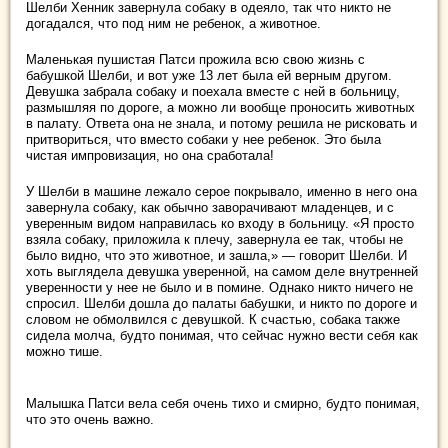
Шелби Хенник завернула собаку в одеяло, так что никто не
догадался, что под ним не ребенок, а животное.
Маленькая пушистая Патси прожила всю свою жизнь с
бабушкой Шелби, и вот уже 13 лет была ей верным другом.
Девушка забрала собаку и поехала вместе с ней в больницу,
размышляя по дороге, а можно ли вообще проносить животных
в палату. Ответа она не знала, и потому решила не рисковать и
притвориться, что вместо собаки у нее ребенок. Это была
чистая импровизация, но она сработала!
У Шелби в машине лежало серое покрывало, именно в него она
завернула собаку, как обычно заворачивают младенцев, и с
уверенным видом направилась ко входу в больницу. «Я просто
взяла собаку, приложила к плечу, завернула ее так, чтобы не
было видно, что это животное, и зашла,» — говорит Шелби. И
хоть выглядела девушка уверенной, на самом деле внутренней
уверенности у нее не было и в помине. Однако никто ничего не
спросил. Шелби дошла до палаты бабушки, и никто по дороге и
словом не обмолвился с девушкой. К счастью, собака также
сидела молча, будто понимая, что сейчас нужно вести себя как
можно тише.
Малышка Патси вела себя очень тихо и смирно, будто понимая,
что это очень важно.