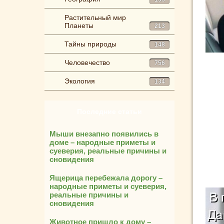
Растительный мир
Планеты
213
Тайны природы
148
Человечество
756
Экология
134
Последние статьи
Мыши внезапно появились в
доме – народные приметы и
суеверия, реальные причины и
сновидения
Ящерица перебежала дорогу –
народные приметы и суеверия,
реальные причины и
сновидения
Животное пришло к дому –