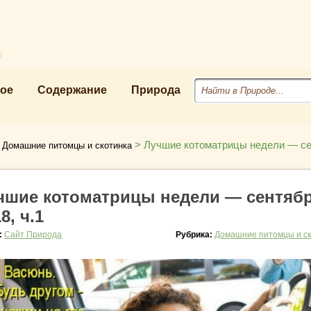
u
ое
Содержание
Природа
>
>
Лучшие котоматрицы недели — с
Домашние питомцы и скотинка
чшие котоматрицы недели — сентяб
8, ч.1
:
Сайт Природа
Рубрика:
Домашние питомцы и ск