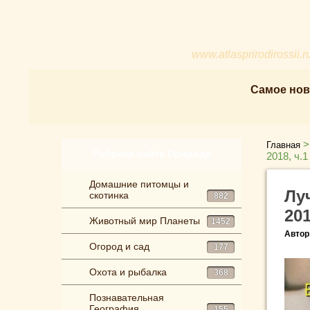
www.atlasprirodirossii.r
Самое нов
Главная
Рубрики сайта Природа
2018, ч.1
Домашние питомцы и
Лу
скотинка
882
201
Животный мир Планеты
1452
Автор
Огород и сад
177
Охота и рыбалка
368
Познавательная
География
155