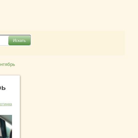
ентябрь
рь
отинка