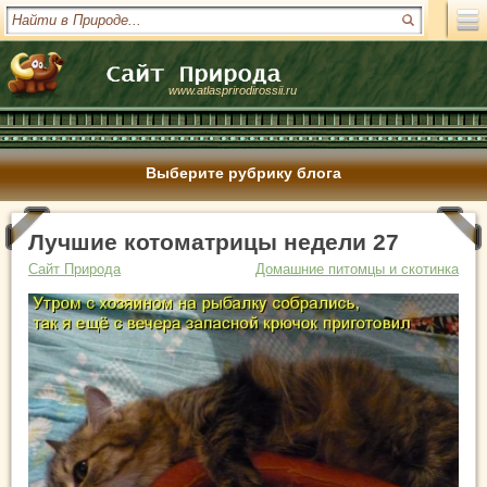
www.atlasprirodirossii.ru
Выберите рубрику блога
Лучшие котоматрицы недели 27
Сайт Природа
Домашние питомцы и скотинка