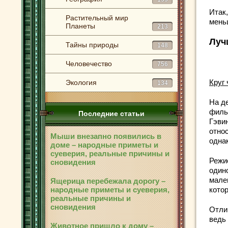
Итак
Растительный мир
мень
Планеты
213
Луч
Тайны природы
148
Человечество
756
Круг
Экология
134
На д
филь
Последние статьи
Гэви
отно
Мыши внезапно появились в
однак
доме – народные приметы и
суеверия, реальные причины и
Режи
сновидения
один
мале
Ящерица перебежала дорогу –
народные приметы и суеверия,
котор
реальные причины и
сновидения
Отли
ведь
Животное пришло к дому –