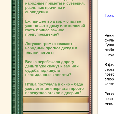
народные приметы и суеверия,
реальные причины и
сновидения
Троп
Ёж пришёл во двор – счастье
уже топает к дому или колючий
гость принёс важное
предупреждение?
Режи
филь
Лягушки громко квакают –
Куна
народный прогноз дождя и
любв
тёплой погоды
сама
Белка перебежала дорогу –
В фи
деньги уже скачут к вам или
серь
судьба подкинула
поэт
неожиданные хлопоты?
влюб
карти
Птица постучала в окно – беда
уже летит или пернатая просто
перепутала стекло с дверью?
Ране
нево
живо