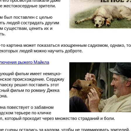
я его просмотра плакали даже
е жестокосердные зрители.
м был поставлен с целью
ить людей сострадать другим
м существам, ценить их и
ть.
-то картина может показаться изощренным садизмом, однако, т
некоторых людей можно научить доброте.
лючения рыжего Майкла
ующий фильм имеет немецко-
нское происхождение. Серджиу
лаеску решил поставить этот
сный фильм по роману Джека
она.
ина повествует о забавном
ндском терьере по кличке
л, который проходит через множество страданий и боли.
ие сцены остались за кадром, чтобы не травмировать зрителей, 