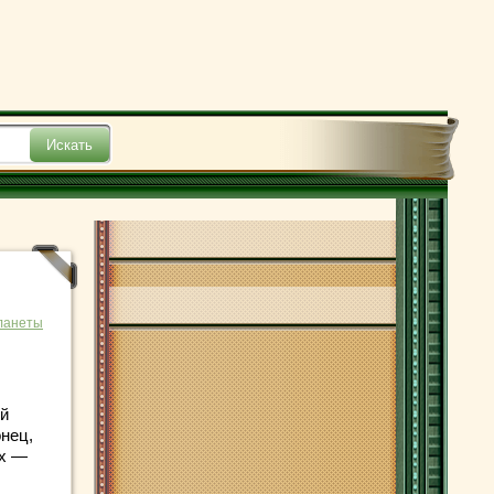
ланеты
ей
онец,
ых —