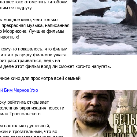
ла жестоко отомстить китобоям,
шим ее подругу.
ь мощное кино, чего только
т прекрасная музыка, написанная
о Морриконе. Лучшие фильмы
животных!
 кому-то показалось, что фильм
сится к разряду фильмов ужаса,
оит расстраиваться, ведь на
м деле этот фильм вряд ли сможет кого-то напугать.
чное кино для просмотра всей семьей.
й Бим Черное Ухо
рку рейтинга открывает
колепная экранизация повести
иила Троепольского.
м настолько душевный,
кий и трогательный, что во