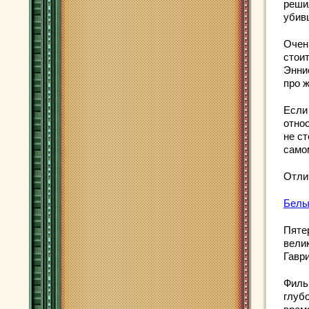
реши
убив
Очен
стои
Энни
про 
Если
отно
не ст
само
Отли
Белы
Пяте
вели
Гавр
Филь
глубо