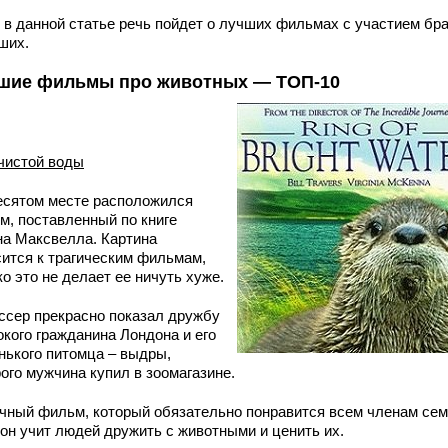
, в данной статье речь пойдет о лучших фильмах с участием бр
ших.
шие фильмы про животных — ТОП-10
 чистой воды
есятом месте расположился
м, поставленный по книге
на Максвелла. Картина
сится к трагическим фильмам,
о это не делает ее ничуть хуже.
ссер прекрасно показал дружбу
окого гражданина Лондона и его
нького питомца – выдры,
ого мужчина купил в зоомагазине.
чный фильм, который обязательно понравится всем членам сем
 он учит людей дружить с животными и ценить их.