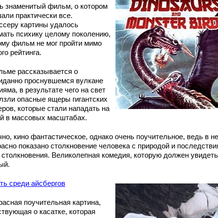
ь знаменитый фильм, о котором
али практически все.
ссеру картины удалось
мать психику целому поколению,
ому фильм не мог пройти мимо
го рейтинга.
льме рассказывается о
иданно проснувшемся вулкане
яма, в результате чего на свет
лзли опасные ящеры гигантских
еров, которые стали нападать на
й в массовых масштабах.
чно, кино фантастическое, однако очень поучительное, ведь в н
расно показано столкновение человека с природой и последстви
о столкновения. Великолепная комедия, которую должен увидеть
ый.
ть среди айсбергов
расная поучительная картина,
ствующая о касатке, которая