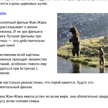
сятся сцены цирковых кулис.
едь
колепный фильм Жан-Жака
 рассказывает о жизни
ежонка. И не зря фильм в
инге Лучшие фильмы про
тных — это действительно
щее кино!
ротяжении всей картины
ежонок проходит множество
таний, особенно тяжело ему
одиться при встречах с
веком.
м настолько реалистичен, что порой кажется, будто это
ментальный фильм.
ина Жан-Жака имела успех во всем мире, она обязательно прид
кусу всем членам семьи.