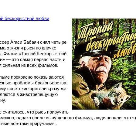
ой бескорыстной любви
ссер Агаси Бабаян снял четыре
ма о жизни рыси по кличке
к. Фильм «Тропой бескорыстной
и» — это самая первая часть и
я сильная из всех фильмов.
льме прекрасно показываются
езные проблемы браконьерства,
ому советские зрители сразу же
ляются в животрепещущую
ну.
е считалось, что рысь приручить
зможно, однако после выпущенного фильма, люди поняли, что э
тные все-таки приручаемы.