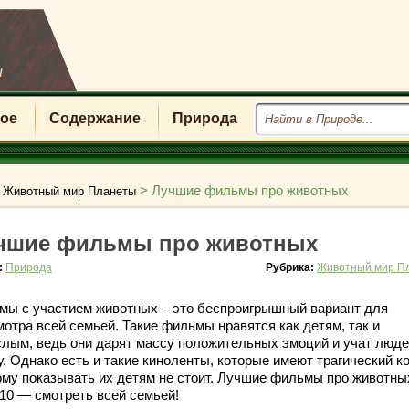
u
ое
Содержание
Природа
>
>
Лучшие фильмы про животных
Животный мир Планеты
чшие фильмы про животных
:
Природа
Рубрика:
Животный мир П
мы с участием животных – это беспроигрышный вариант для
мотра всей семьей. Такие фильмы нравятся как детям, так и
слым, ведь они дарят массу положительных эмоций и учат люд
. Однако есть и такие киноленты, которые имеют трагический к
ому показывать их детям не стоит. Лучшие фильмы про животн
10 — смотреть всей семьей!