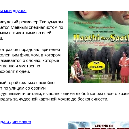
ы мои друзья
ивудский режиссер Тхирумугам
ается главным специалистом по
мам с животными во всей
и.
тот раз он порадовал зрителей
колепным фильмом, в котором
казывается о слонах, которые
ственно и умственно
осходят людей.
ный герой фильма спокойно
ет по улицам со своими
одушными гигантами, выполняющими любой каприз своего хозяи
юдать за чудесной картиной можно до бесконечности.
нда о динозавре