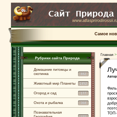
www.atlasprirodirossii.r
Самое нов
Главная
Рубрики сайта Природа
Лу
Домашние питомцы и
скотинка
882
Автор
Животный мир Планеты
1452
Филь
Огород и сад
прос
177
взро
Охота и рыбалка
добру
368
поэт
Познавательная
ТОП-
География
155