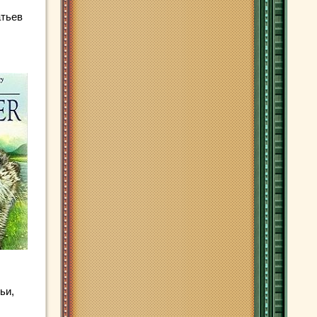
атьев
ьи,