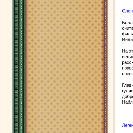
Слон
Болл
счит
филь
Инди
На э
вели
расс
нрав
прев
Глав
гуля
добр
Набл
Леге