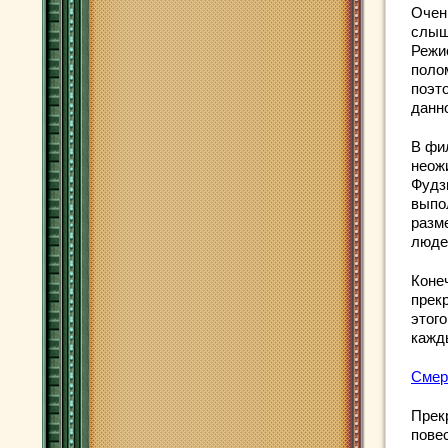
Очен
слыш
Режи
поло
поэт
данно
В фи
неож
Фудзи
выпо
разм
люде
Коне
прек
этог
кажд
Смер
Прек
пове