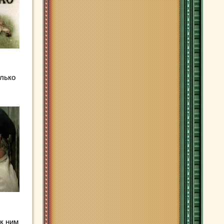
олько
к ним