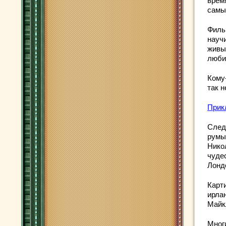
врем
самы
Филь
науч
живы
люби
Кому
так 
Прик
След
румы
Нико
чуде
Лонд
Карт
ирла
Майк
Мног