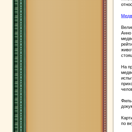
отно
Медв
Вели
Анно
медв
рейт
живо
стоя
На п
медв
испы
прих
чело
Филь
доку
Карт
по в