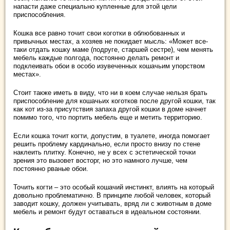
напасти даже специально купленные для этой цели
приспособления.
Кошка все равно точит свои коготки в облюбованных и
привычных местах, а хозяев не покидает мысль: «Может все-
таки отдать кошку маме (подруге, старшей сестре), чем менять
мебель каждые полгода, постоянно делать ремонт и
подклеивать обои в особо изувеченных кошачьим упорством
местах».
Стоит также иметь в виду, что ни в коем случае нельзя брать
приспособление для кошачьих коготков после другой кошки, так
как кот из-за присутствия запаха другой кошки в доме начнет
помимо того, что портить мебель еще и метить территорию.
Если кошка точит когти, допустим, в туалете, иногда помогает
решить проблему кардинально, если просто внизу по стене
наклеить плитку. Конечно, не у всех с эстетической точки
зрения это вызовет восторг, но это намного лучше, чем
постоянно рваные обои.
Точить когти – это особый кошачий инстинкт, влиять на который
довольно проблематично. В принципе любой человек, который
заводит кошку, должен учитывать, вряд ли с животным в доме
мебель и ремонт будут оставаться в идеальном состоянии.