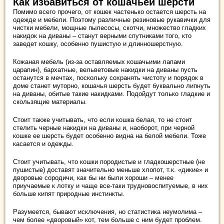
Как избавиться от кошачьей шерсти
Помимо всего прочего, от кошек частенько остается шерсть на
одежде и мебели. Поэтому различные резиновые рукавички для
чистки мебели, мощные пылесосы, скотчи, множество гладких
накидок на диваны – станут верными спутниками того, кто
заведет кошку, особенно пушистую и длинношерстную.
Кожаная мебель (из-за оставляемых кошачьими лапами
царапин), бархатные, вельветовые накидки на диваны пусть
останутся в мечтах, поскольку сохранять чистоту и порядок в
доме станет муторно, кошачья шерсть будет буквально липнуть
на диваны, обитые такие накидками. Подойдут только гладкие и
скользящие материалы.
Стоит также учитывать, что если кошка белая, то не стоит
стелить черные накидки на диваны и, наоборот, при черной
кошке ее шерсть будет особенно видна на белой мебели. Тоже
касается и одежды.
Стоит учитывать, что кошки породистые и гладкошерстные (не
пушистые) доставят значительно меньше хлопот, т.к. «дикие» и
дворовые сородичи, как бы ни были хороши – менее
приучаемые к лотку и чаще все-таки трудновоспитуемые, в них
больше кипят природные инстинкты.
Разумеется, бывают исключения, но статистика неумолима –
чем более «дворовый» кот, тем больше с ним будет проблем.