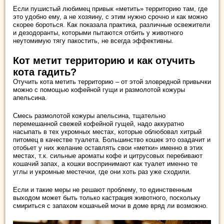
Если пушистый любимец привык «метить» территорию там, где
это удобно ему, а не хозяину, с этим нужно срочно и как можно
скорее бороться. Как показала практика, различные освежители
и дезодоранты, которыми пытаются отбить у животного
неутомимую тягу пакостить, не всегда эффективны.
Кот метит территорию и как отучить
кота гадить?
Отучить кота метить территорию – от этой зловредной привычки
можно с помощью кофейной гущи и размолотой кожуры
апельсина.
Смесь размолотой кожуры апельсина, тщательно
перемешанной свежей кофейной гущей, надо аккуратно
насыпать в тех укромных местах, которые облюбовал хитрый
питомец в качестве туалета. Большинство кошек это озадачит и
отобьет у них желание оставлять свои «метки» именно в этих
местах, т.к. сильные ароматы кофе и цитрусовых перебивают
кошачий запах, а кошки воспринимают как туалет именно те
углы и укромные местечки, где они хоть раз уже сходили.
Если и такие меры не решают проблему, то единственным
выходом может быть только кастрация животного, поскольку
смириться с запахом кошачьей мочи в доме вряд ли возможно.