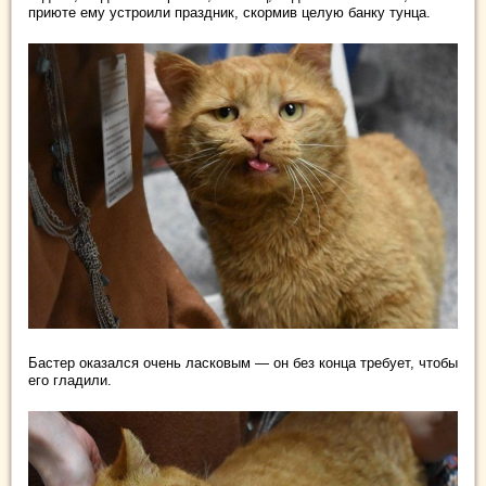
приюте ему устроили праздник, скормив целую банку тунца.
Бастер оказался очень ласковым — он без конца требует, чтобы
его гладили.