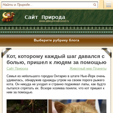
www.atlasprirodirossii.ru
Выберите рубрику блога
Кот, которому каждый шаг давался с
болью, пришел к людям за помощью
Сайт Природа
Животный мир Планеты
Семья из небольшого городка Онтарио в штате Нью-Йорк очень
удивилась, обнаружив однажды утром на своем пороге рыжего
кота. Он никуда не уходил и странно поджимал лапы, как будто
пытался спрятать их. Вскоре хозяева поняли, что кот пришел к
ним за помощью.