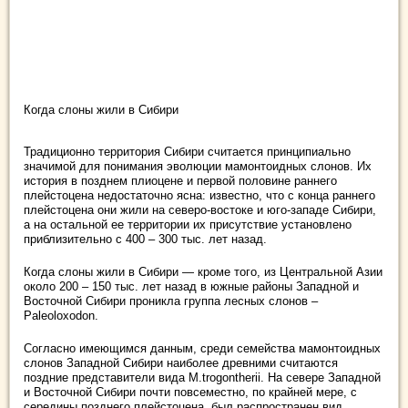
Когда слоны жили в Сибири
Традиционно территория Сибири считается принципиально
значимой для понимания эволюции мамонтоидных слонов. Их
история в позднем плиоцене и первой половине раннего
плейстоцена недостаточно ясна: известно, что с конца раннего
плейстоцена они жили на северо-востоке и юго-западе Сибири,
а на остальной ее территории их присутствие установлено
приблизительно с 400 – 300 тыс. лет назад.
Когда слоны жили в Сибири — кроме того, из Центральной Азии
около 200 – 150 тыс. лет назад в южные районы Западной и
Восточной Сибири проникла группа лесных слонов –
Paleoloxodon.
Согласно имеющимся данным, среди семейства мамонтоидных
слонов Западной Сибири наиболее древними считаются
поздние представители вида M.trogontherii. На севере Западной
и Восточной Сибири почти повсеместно, по крайней мере, с
середины позднего плейстоцена, был распространен вид