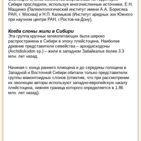
Сибири проследили, используя многочисленные источники, Е.Н.
Мащенко (Палеонтологический институт имени А.А. Борисяка
РАН, г. Москва) и Н.П. Калмыков (Институт аридных зон Южного
при научном центре РАН, г.Ростов-на-Дону).
Когда слоны жили в Сибири
Эта группа крупных млекопитающих была широко
распространена в Сибири в эпоху плейстоцена. Наиболее
древние представители семейства – архидискодоны
(Archidiskodon sp.) – жили в западном Забайкалье более 3.3
млн. лет назад.
Начиная с конца раннего плиоцена и до середины голоцена в
Западной и Восточной Сибири обитали только представители
группы мамонтоидных слонов (отметим, что при рассмотрении
их эволюции авторы используют западно-европейскую шкалу
плейстоцена, нижняя граница которого определяется в 1.86
млн. лет назад).