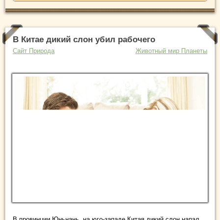
В Китае дикий слон убил рабочего
Сайт Природа
Животный мир Планеты
В провинции Юньнань, на юго-западе Китая дикий слон напал