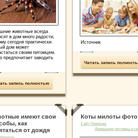
шние животные всегда
сят в дом много радости,
ому сегодня практически
Источник
ый дом может
астаться своим питомцем.
то предпочитает заводить
Читать запись полност
ать запись полностью
отные имеют свои
Коты милоты фото
собы, как
Сайт Природа
ятаться от дождя
Домашние питомцы и ск
Природа