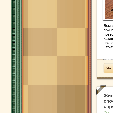
Дома
прино
поэт
кажд
похв
Кто-
...
Чит
Жив
спо
спр
Сайт 