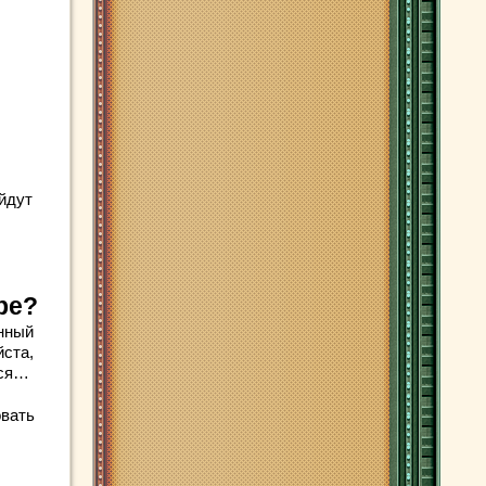
ойдут
ре?
нный
йста,
тся…
овать