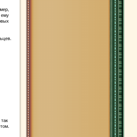
мер,
я ему
рвых
ьцев.
 так
том.