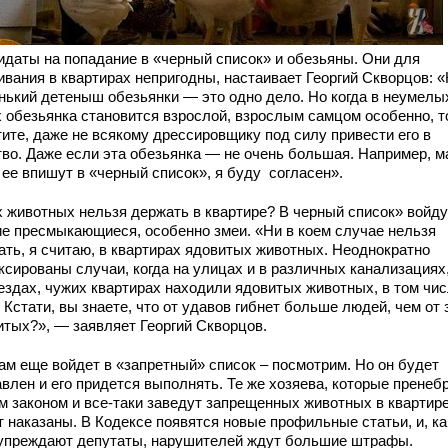
идаты на попадание в «черный список» и обезьяны. Они для
ивания в квартирах непригодны, настаивает Георгий Скворцов: «
нький детеныш обезьянки — это одно дело. Но когда в неумелы
х обезьянка становится взрослой, взрослым самцом особенно, т
тите, даже не всякому дрессировщику под силу привести его в
тво. Даже если эта обезьянка — не очень большая. Например, м
 ее впишут в «черный список», я буду согласен».
х животных нельзя держать в квартире? В черный список» войду
ие пресмыкающиеся, особенно змеи. «Ни в коем случае нельзя
ать, я считаю, в квартирах ядовитых животных. Неоднократно
ксированы случаи, когда на улицах и в различных канализациях
ездах, чужих квартирах находили ядовитых животных, в том чи
 Кстати, вы знаете, что от удавов гибнет больше людей, чем от
итых?», — заявляет Георгий Скворцов.
там еще войдет в «запретный» список – посмотрим. Но он будет
влен и его придется выполнять. Те же хозяева, которые пренеб
м законом и все-таки заведут запрещенных животных в квартире
т наказаны. В Кодексе появятся новые профильные статьи, и, ка
упреждают депутаты, нарушителей ждут большие штрафы.