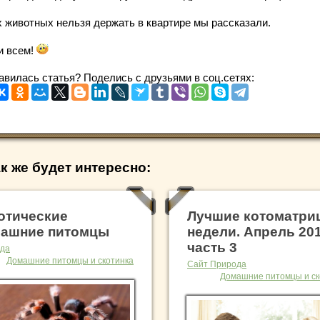
х животных нельзя держать в квартире мы рассказали.
и всем!
авилась статья? Поделись с друзьями в соц.сетях:
к же будет интересно:
отические
Лучшие котоматри
ашние питомцы
недели. Апрель 20
часть 3
да
Домашние питомцы и скотинка
Сайт Природа
Домашние питомцы и ск