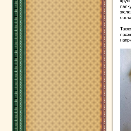
круп
палку
жела
согл
Такж
прож
напри