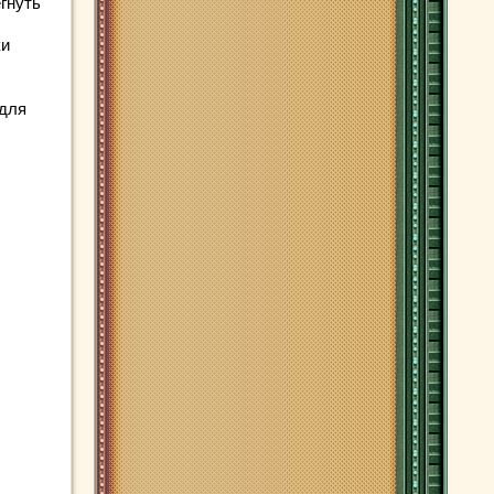
гнуть
ки
 для