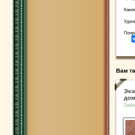
Каки
Удач
Понр
Вам та
Экз
дом
Приро