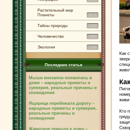
Растительный мир
Планеты
213
Тайны природы
148
Человечество
756
Экология
134
Как с
звер
спец
Последние статьи
живо
Мыши внезапно появились в
Ка
доме – народные приметы и
суеверия, реальные причины и
Пито
сновидения
номе
живи
Ящерица перебежала дорогу –
народные приметы и суеверия,
Кто 
реальные причины и
гряд
сновидения
защи
Скво
Животное пришло к дому –