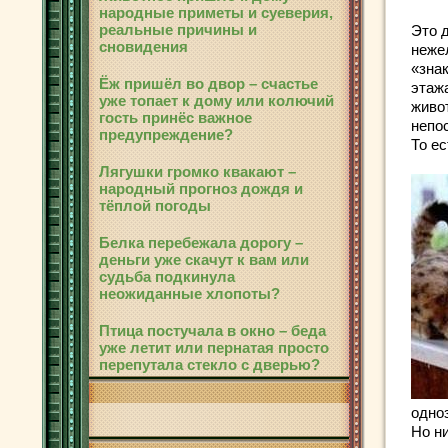
народные приметы и суеверия,
реальные причины и
Это 
сновидения
неже
«зна
Ёж пришёл во двор – счастье
этажа
уже топает к дому или колючий
живо
гость принёс важное
непо
предупреждение?
То е
Лягушки громко квакают –
народный прогноз дождя и
тёплой погоды
Белка перебежала дорогу –
деньги уже скачут к вам или
судьба подкинула
неожиданные хлопоты?
Птица постучала в окно – беда
уже летит или пернатая просто
перепутала стекло с дверью?
одно
Но н