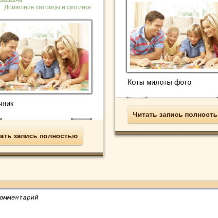
Домашние питомцы и скотинка
Коты милоты фото
чник
Читать запись полност
ать запись полностью