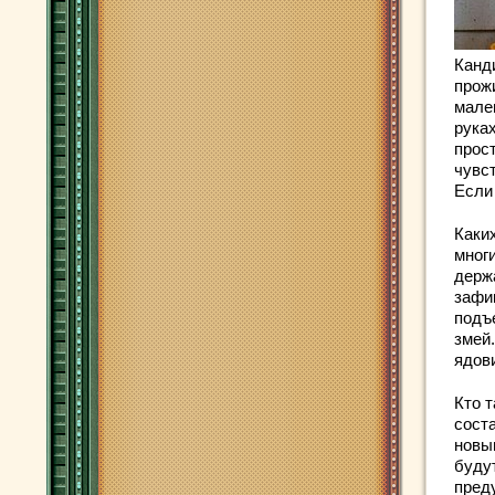
Канд
прож
мале
рука
прос
чувс
Если
Каки
мног
держ
зафи
подъ
змей.
ядов
Кто 
соста
новы
буду
пред