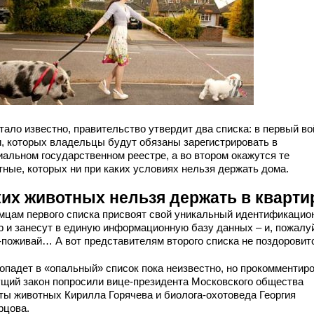
тало известно, правительство утвердит два списка: в первый в
и, которых владельцы будут обязаны зарегистрировать в
иальном государственном реестре, а во втором окажутся те
тные, которых ни при каких условиях нельзя держать дома.
ких животных нельзя держать в кварти
мцам первого списка присвоят свой уникальный идентификацио
р и занесут в единую информационную базу данных – и, пожалу
-поживай… А вот представителям второго списка не поздорови
попадет в «опальный» список пока неизвестно, но прокомментир
ущий закон попросили вице-президента Московского общества
ты животных Кирилла Горячева и биолога-охотоведа Георгия
рцова.