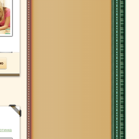
ью
отинка