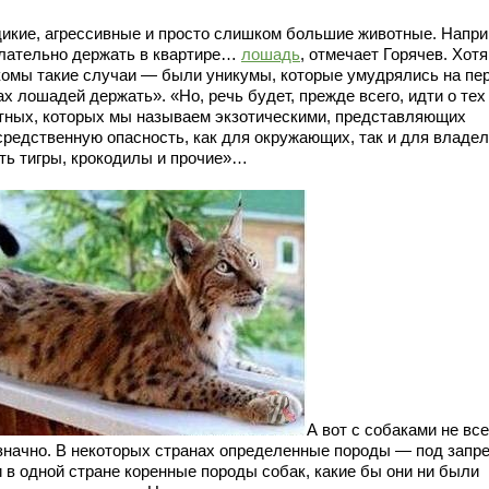
дикие, агрессивные и просто слишком большие животные. Напри
лательно держать в квартире…
лошадь
, отмечает Горячев. Хот
комы такие случаи — были уникумы, которые умудрялись на пе
х лошадей держать». «Но, речь будет, прежде всего, идти о тех
тных, которых мы называем экзотическими, представляющих
средственную опасность, как для окружающих, так и для владел
сть тигры, крокодилы и прочие»…
А вот с собаками не все
значно. В некоторых странах определенные породы — под запре
и в одной стране коренные породы собак, какие бы они ни были