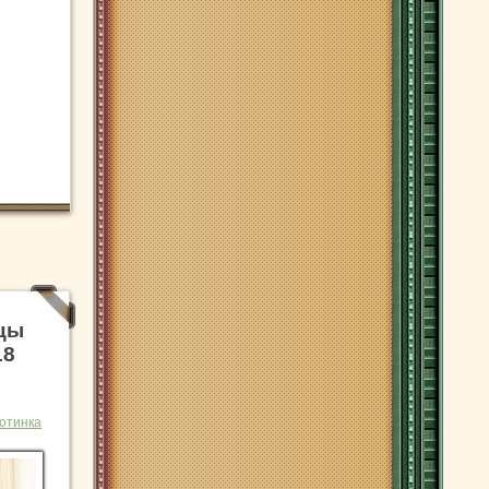
цы
18
отинка