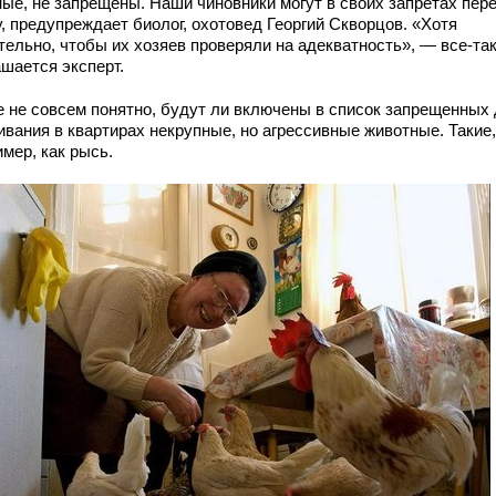
ные, не запрещены. Наши чиновники могут в своих запретах пере
, предупреждает биолог, охотовед Георгий Скворцов. «Хотя
тельно, чтобы их хозяев проверяли на адекватность», — все-та
ашается эксперт.
е не совсем понятно, будут ли включены в список запрещенных
ивания в квартирах некрупные, но агрессивные животные. Такие,
мер, как рысь.