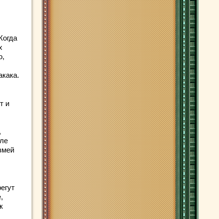
Когда
х
о,
акака.
т и
,
сле
 змей
регут
,
к