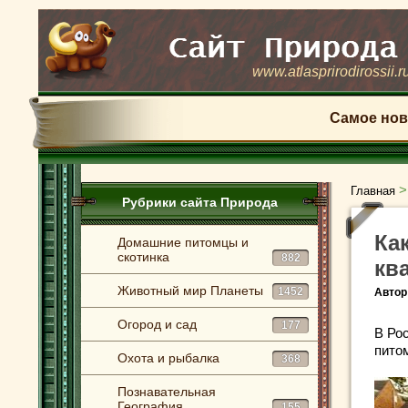
www.atlasprirodirossii.r
Самое нов
Главная
Рубрики сайта Природа
Ка
Домашние питомцы и
скотинка
882
кв
Животный мир Планеты
1452
Автор
Огород и сад
177
В Ро
пито
Охота и рыбалка
368
Познавательная
География
155