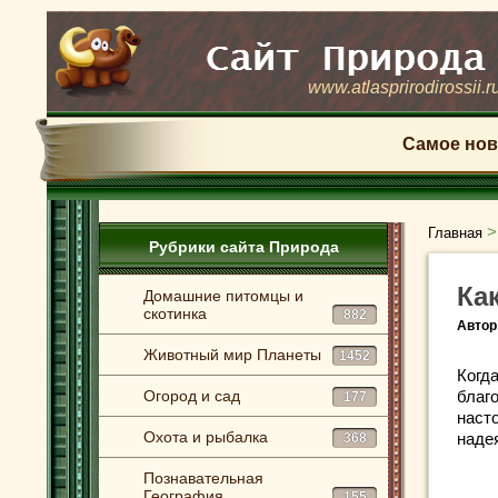
www.atlasprirodirossii.r
Самое нов
Главная
Рубрики сайта Природа
Ка
Домашние питомцы и
скотинка
882
Автор
Животный мир Планеты
1452
Когд
Огород и сад
благ
177
насто
Охота и рыбалка
надея
368
Познавательная
География
155