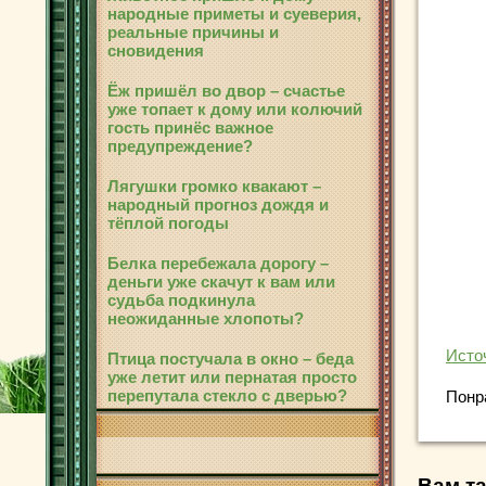
народные приметы и суеверия,
реальные причины и
сновидения
Ёж пришёл во двор – счастье
уже топает к дому или колючий
гость принёс важное
предупреждение?
Лягушки громко квакают –
народный прогноз дождя и
тёплой погоды
Белка перебежала дорогу –
деньги уже скачут к вам или
судьба подкинула
неожиданные хлопоты?
Исто
Птица постучала в окно – беда
уже летит или пернатая просто
перепутала стекло с дверью?
Понр
Вам та