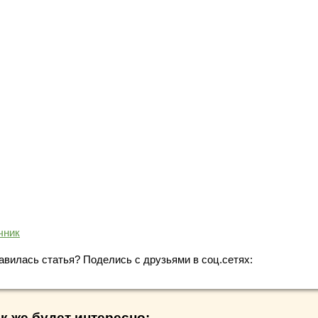
чник
авилась статья? Поделись с друзьями в соц.сетях:
к же будет интересно: