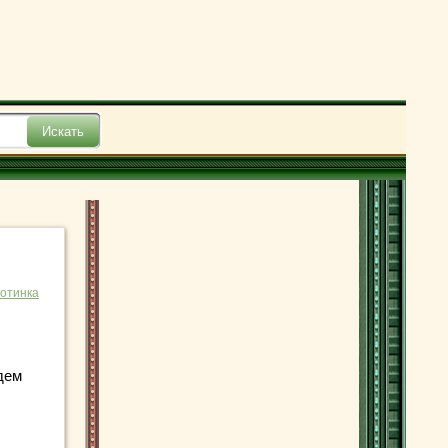
отинка
удем