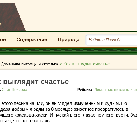
u
ое
Содержание
Природа
>
>
Как выглядит счастье
Домашние питомцы и скотинка
к выглядит счастье
:
Сайт Природа
Рубрика:
Домашние питомцы и ск
а этого песика нашли, он выглядел измученным и худым. Но
одаря добрым людям за 8 месяцев животное превратилось в
ящего красавца-хаски. И пускай в его глазах немного грусти, б
ться, что пес счастлив.