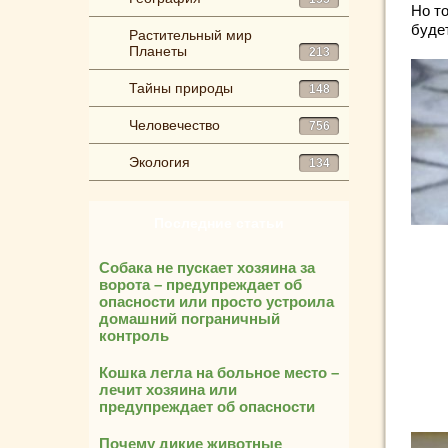
Но т
буде
Растительный мир
Планеты
213
Тайны природы
148
Человечество
756
Экология
134
Последние статьи
Собака не пускает хозяина за
ворота – предупреждает об
опасности или просто устроила
домашний пограничный
контроль
Кошка легла на больное место –
лечит хозяина или
предупреждает об опасности
Почему дикие животные