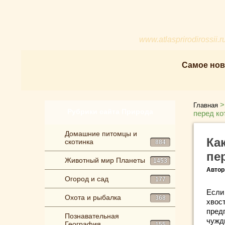
www.atlasprirodirossii.r
Самое нов
Главная
Рубрики сайта Природа
перед ко
Домашние питомцы и
Ка
скотинка
884
пе
Животный мир Планеты
1453
Автор
Огород и сад
177
Если
Охота и рыбалка
368
хвос
предп
Познавательная
чуж
География
155