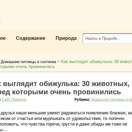
u
ое
Содержание
Природа
>
>
Как выглядит обижулька: 30 живо
Домашние питомцы и скотинка
торыми очень провинились
к выглядит обижулька: 30 животных,
ред которыми очень провинились
:
Сайт Природа
Рубрика:
Домашние питомцы и ск
 друзья наши меньшие умеют радоваться появлению близких, в
тиком от счастья или мурлыкать от удовольствия, то логично
оложить, что чувства горечи, грусти и даже обиды им тоже не
ды…