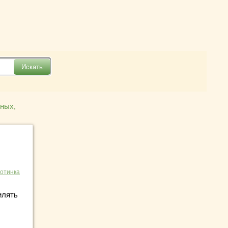
тных,
отинка
илять