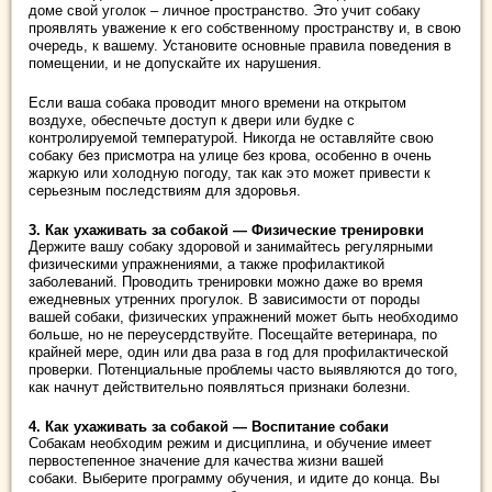
доме свой уголок – личное пространство.
Это учит собаку
проявлять уважение к его собственному пространству и, в свою
очередь, к вашему.
Установите основные правила поведения в
помещении, и не допускайте их нарушения.
Если ваша собака проводит много времени на открытом
воздухе, обеспечьте доступ к двери или будке с
контролируемой температурой.
Никогда не оставляйте свою
собаку без присмотра на улице без крова, особенно в очень
жаркую или холодную погоду, так как это может привести к
серьезным последствиям для здоровья.
3. Как ухаживать за собакой — Физические тренировки
Держите вашу собаку здоровой и занимайтесь регулярными
физическими упражнениями, а также профилактикой
заболеваний. Проводить тренировки можно даже во время
ежедневных утренних прогулок.
В зависимости от породы
вашей собаки, физических упражнений может быть необходимо
больше, но не переусердствуйте.
Посещайте ветеринара
,
по
крайней мере, один или два раза в год для профилактической
проверки.
Потенциальные проблемы часто выявляются до того,
как начнут действительно появляться признаки болезни.
4. Как ухаживать за собакой — Воспитание собаки
Собакам необходим режим и дисциплина, и обучение имеет
первостепенное значение для качества жизни вашей
собаки.
Выберите программу обучения, и идите до конца.
Вы