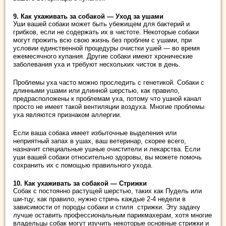
9. Как ухаживать за собакой — Уход за ушами
Уши вашей собаки может быть убежищем для бактерий и
грибков, если не содержать их в чистоте.
Некоторые собаки
могут прожить всю свою жизнь без проблем с ушами, при
условии единственной процедуры очистки ушей — во время
ежемесячного купания.
Другие собаки имеют хронические
заболевания уха и требуют нескольких чисток в день.
Проблемы уха часто можно проследить с генетикой.
Собаки с
длинными ушами или длинной шерстью, как правило,
предрасположены к проблемам уха, потому что ушной канал
просто не имеет такой вентиляции воздуха. Многие проблемы
уха являются признаком аллергии.
Если ваша собака имеет избыточные выделения или
неприятный запах в ушах, ваш ветеринар, скорее всего,
назначит специальные ушные очистители и лекарства.
Если
уши вашей собаки относительно здоровы, вы можете помочь
сохранить их с помощью правильного ухода.
10. Как ухаживать за собакой — Стрижки
Собак с постоянно растущей шерстью, таких как Пудель или
ши-тцу, как правило, нужно стричь каждые 2-4 недели в
зависимости от породы собаки и стиля стрижки.
Эту задачу
лучше оставить профессиональным парикмахерам, хотя многие
владельцы собак могут изучить некоторые основные стрижки и