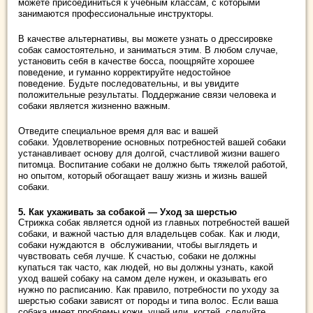
можете присоединиться к учебным классам, с которыми
занимаются профессиональные инструкторы.
В качестве альтернативы, вы можете узнать о дрессировке
собак самостоятельно, и заниматься этим.
В любом случае,
установить себя в качестве босса, поощряйте хорошее
поведение, и гуманно корректируйте недостойное
поведение.
Будьте последовательны, и вы увидите
положительные результаты. Поддержание связи человека и
собаки
является жизненно важным.
Отведите специальное время для вас и вашей
собаки.
Удовлетворение основных потребностей вашей собаки
устанавливает основу для долгой, счастливой жизни вашего
питомца.
Воспитание собаки не должно быть тяжелой работой,
но опытом, который обогащает вашу жизнь и жизнь вашей
собаки.
5. Как ухаживать за собакой — Уход за шерстью
Стрижка собак является одной из главных потребностей вашей
собаки
,
и важной частью для владельцев собак.
Как и люди,
собаки нуждаются в обслуживании, чтобы выглядеть и
чувствовать себя лучше.
К счастью, собаки не должны
купаться так часто, как людей, но вы должны узнать, какой
уход вашей собаку на самом деле нужен, и оказывать его
нужно по расписанию.
Как правило, потребности по уходу за
шерстью собаки зависят от породы и типа волос.
Если ваша
собака имеет проблемы кожи, ушей или когтей, следуйте