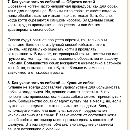
7. Как ухаживать за собакой — Обрезка когтей
Обрезание когтей часто неприятная процедура, как для собак,
так и для владельцев. Большинство собак не любят когда их
лапы обрабатываются и знают, как это может быть больно,
когда когти обрезаются слишком коротко. Владельцы собак
часто трудно приходится с процессом, и они боятся
травмировать своих собак.
Собаки будут бояться процесса обрезки, как только они
испытают боль от него.
Лучший способ избежать этого —
узнать, как правильно обрезать когти и проявлять
осторожность.
В идеале, ветеринарный техник, ветеринар или
грумер должен научить вас правильно обрезать когти вашему
питомцу.
Большинство собак нуждаются ежемесячно в стрижке
когтей, но, возможно, потребуется больше или меньше в
зависимости от скорости роста.
8. Как ухаживать за собакой — Купание собак
Купание не всегда доставляет удовольствие для большинства
собак и владельцев.
Но, купание сможет перестать быть
неприятным процессом, если ваша собака сможет привыкнуть к
нему. Большинство собак следует купать раз в месяц, но, если
нужно раз в неделю — это не считается вредным.
Всегда
используйте мыло или шампунь, который предназначен
исключительно для собак.
В зависимости от состояния кожи
вашей собаки, ветеринар может рекомендовать конкретный
шампунь.
В этом случае, обязательно следуйте указаниям
вашего ветеринара о купании.