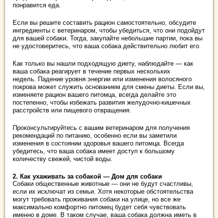
понравится еда.
Если вы решите составить рацион самостоятельно, обсудите
ингредиенты с ветеринаром, чтобы убедиться, что они подойдут
для вашей собаки.
Тогда, закупайте небольшие партии, пока вы
не удостоверитесь, что ваша собака действительно любит его.
Как только вы нашли подходящую диету, наблюдайте — как
ваша собака реагирует в течение первых нескольких
недель.
Падение уровня энергии или изменения волосяного
покрова может служить основанием для смены диеты. Если вы,
изменяете рацион вашего питомца, всегда делайте это
постепенно, чтобы избежать развития желудочно-кишечных
расстройств или пищевого отвращения.
Проконсультируйтесь с вашим ветеринаром для получения
рекомендаций по питанию, особенно если вы заметили
изменения в состоянии здоровья вашего питомца.
Всегда
убедитесь, что ваша собака имеет доступ к большому
количеству свежей, чистой воды.
2. Как ухаживать за собакой — Дом для собаки
Собаки общественные животные — они не будут счастливы,
если их исключат из семьи.
Хотя некоторые обстоятельства
могут требовать проживания собаки на улице, но все же
максимально комфортно питомец будет себя чувствовать
именно в доме. В таком случае, ваша собака должна иметь в