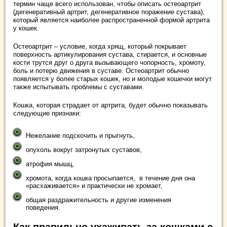
термин чаще всего использован, чтобы описать остеоартрит
(дегенеративный артрит, дегенеративное поражение сустава),
который является наиболее распространенной формой артрита
у кошек.
Остеоартрит – условие, когда хрящ, который покрывает
поверхность артикулирования сустава, стирается, и основные
кости трутся друг о друга вызывающего чопорность, хромоту,
боль и потерю движения в суставе. Остеоартрит обычно
появляется у более старых кошек, но и молодые кошечки могут
также испытывать проблемы с суставами.
Кошка, которая страдает от артрита, будет обычно показывать
следующие признаки:
Нежелание подскочить и прыгнуть,
опухоль вокруг затронутых суставов,
атрофия мышц,
хромота, когда кошка просыпается, в течение дня она
«расхаживается» и практически не хромает,
общая раздражительность и другие изменения
поведения.