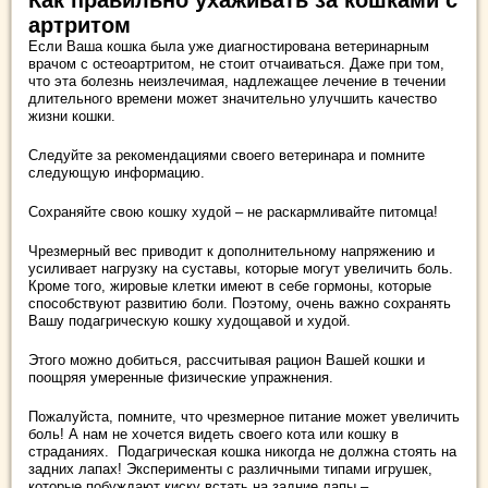
Как правильно ухаживать за кошками с
артритом
Если Ваша кошка была уже диагностирована ветеринарным
врачом с остеоартритом, не стоит отчаиваться. Даже при том,
что эта болезнь неизлечимая, надлежащее лечение в течении
длительного времени может значительно улучшить качество
жизни кошки.
Следуйте за рекомендациями своего ветеринара и помните
следующую информацию.
Сохраняйте свою кошку худой – не раскармливайте питомца!
Чрезмерный вес приводит к дополнительному напряжению и
усиливает нагрузку на суставы, которые могут увеличить боль.
Кроме того, жировые клетки имеют в себе гормоны, которые
способствуют развитию боли. Поэтому, очень важно сохранять
Вашу подагрическую кошку худощавой и худой.
Этого можно добиться, рассчитывая рацион Вашей кошки и
поощряя умеренные физические упражнения.
Пожалуйста, помните, что чрезмерное питание может увеличить
боль! А нам не хочется видеть своего кота или кошку в
страданиях. Подагрическая кошка никогда не должна стоять на
задних лапах! Эксперименты с различными типами игрушек,
которые побуждают киску встать на задние лапы –