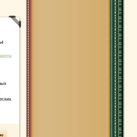
мы
ланеты
ных
т
еских
ью