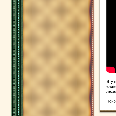
Эту п
«лим
лесах
Понр