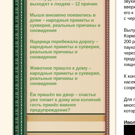
звуки
выходят к людям – 12 причин
ввер
его к
Мыши внезапно появились в
с че
доме – народные приметы и
суеверия, реальные причины и
Вылу
сновидения
Кормя
200 
Ящерица перебежала дорогу –
народные приметы и суеверия,
паук
реальные причины и
через
сновидения
прод
хищн
Животное пришло к дому –
народные приметы и суеверия,
К ко
реальные причины и
насе
сновидения
созр
Ёж пришёл во двор – счастье
Для 
уже топает к дому или колючий
гость принёс важное
мног
предупреждение?
кото
Ивол