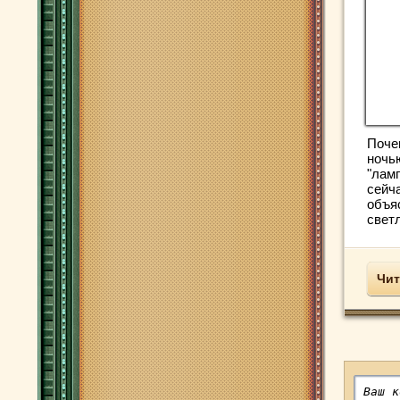
Поче
ночью
"ламп
сейч
объя
светл
Чит