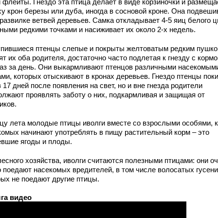
 флейты. Гнездо эта птица делает в виде корзиночки и размеща
ху крон березы или дуба, иногда в сосновой кроне. Она подвеши
 развилке ветвей деревьев. Самка откладывает 4-5 яиц белого ц
рными редкими точками и насиживает их около 2-х недель.
пившиеся птенцы слепые и покрыты желтоватым редким пушко
т их оба родителя, достаточно часто подлетая к гнезду с кормо
раз за день. Они выкармливают птенцов различными насекомым
ами, которых отыскивают в кронах деревьев. Гнездо птенцы пок
 17 дней после появления на свет, но и вне гнезда родители
олжают проявлять заботу о них, подкармливая и защищая от
иков.
нцу лета молодые птицы иволги вместе со взрослыми особями, 
комых начинают употреблять в пищу растительный корм – это
евшие ягоды и плоды.
лесного хозяйства, иволги считаются полезными птицами: они о
о поедают насекомых вредителей, в том числе волосатых гусени
рых не поедают другие птицы.
га видео