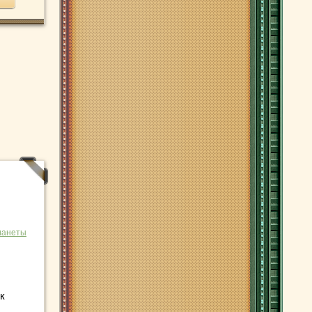
ланеты
к