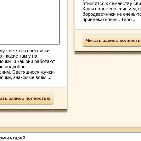
относятся к семейству сви
Как и положено свиньям, н
бородавочники не очень-т
привлекательны. Тело ...
Читать запись полност
му светятся светлячки
 - какие там у на
очки" и как они работают
ас подробно
сним. Светящиеся жучки-
ячки, знакомые всем ...
ать запись полностью