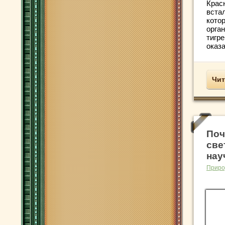
Крас
встал
кото
орга
тигр
оказа
Чит
Поч
све
нау
Приро