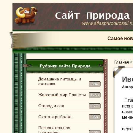
www.atlasprirodirossii.r
Самое нов
Главная
Рубрики сайта Природа
Ив
Домашние питомцы и
скотинка
884
Автор
Животный мир Планеты
1453
Пти
Огород и сад
перн
177
самцо
Охота и рыбалка
мене
368
Познавательная
верхн
География
155