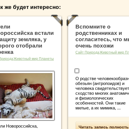
к же будет интересно:
ели
Вспомните о
ороссийска встали
родственниках и
защиту земляка, у
согласитесь, что 
орого отобрали
очень похожи
ренка
Сайт Природа
Животный мир П
Природа
Животный мир Планеты
О родстве человекообраз
обезьян (антропоидов) и
человека свидетельствуе
сходство многих анатомич
и физиологических
особенностей. Они такие
милые, а их мимика, ...
ли Новороссийска,
Читать запись полност