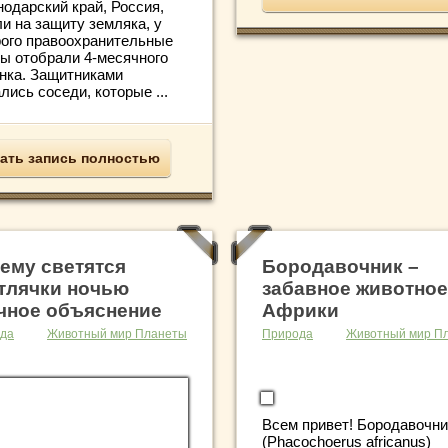
нодарский край, Россия,
и на защиту земляка, у
рого правоохранительные
ны отобрали 4-месячного
енка. Защитниками
лись соседи, которые ...
ать запись полностью
ему светятся
Бородавочник –
тлячки ночью
забавное животное
чное объяснение
Африки
да
Животный мир Планеты
Природа
Животный мир П
Всем привет! Бородавочни
(Phacochoerus africanus)