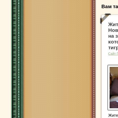
Вам та
Жит
Нов
на 
кот
тиг
Сайт 
Жите