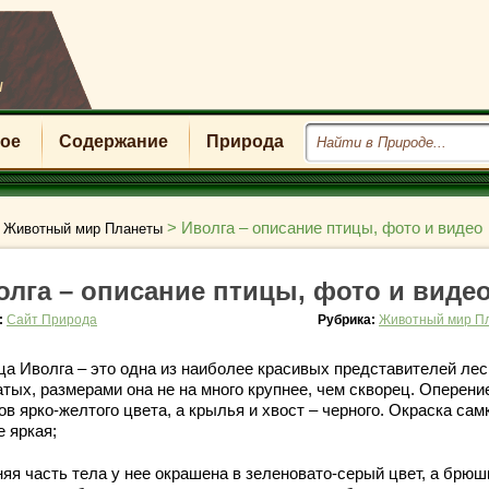
u
ое
Содержание
Природа
>
>
Иволга – описание птицы, фото и видео
Животный мир Планеты
олга – описание птицы, фото и виде
:
Сайт Природа
Рубрика:
Животный мир П
ца Иволга – это одна из наиболее красивых представителей ле
атых, размерами она не на много крупнее, чем скворец. Оперени
в ярко-желтого цвета, а крылья и хвост – черного. Окраска сам
е яркая;
яя часть тела у нее окрашена в зеленовато-серый цвет, а брюш