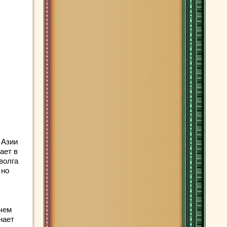
 Азии
ает в
волга
 но
 чем
нает