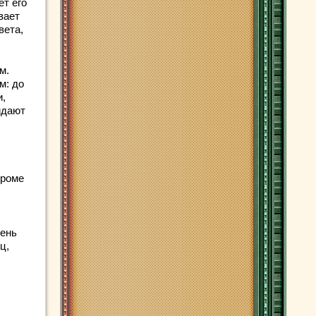
ет его
вает
вета,
м.
м: до
и,
идают
кроме
чень
ц,