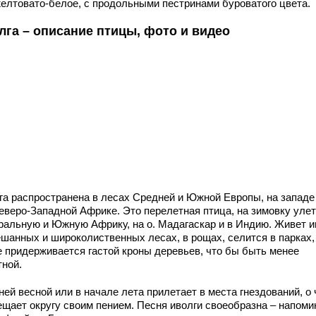
желтовато-белое, с продольными пестринами буроватого цвета.
лга – описание птицы, фото и видео
га распространена в лесах Средней и Южной Европы, на западе
Северо-Западной Африке. Это перелетная птица, на зимовку улет
ральную и Южную Африку, на о. Мадагаскар и в Индию. Живет и
ешанных и широколиственных лесах, в рощах, селится в парках,
е придерживается гастой кроны деревьев, что бы быть менее
тной.
ей весной или в начале лета прилетает в места гнездований, о
ещает округу своим пением. Песня иволги своеобразна – напоми