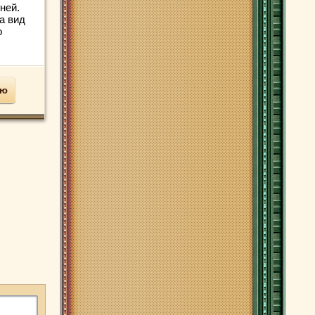
ней.
а вид
о
ью