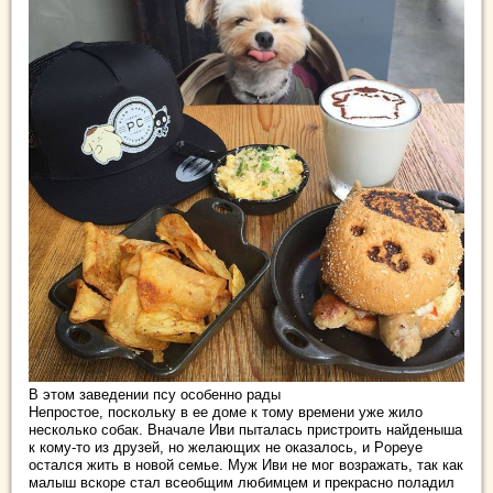
В этом заведении псу особенно рады
Непростое, поскольку в ее доме к тому времени уже жило
несколько собак. Вначале Иви пыталась пристроить найденыша
к кому-то из друзей, но желающих не оказалось, и Popeye
остался жить в новой семье. Муж Иви не мог возражать, так как
малыш вскоре стал всеобщим любимцем и прекрасно поладил