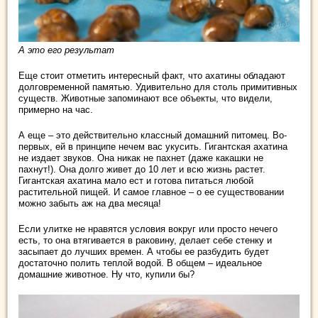
А это его результат
Еще стоит отметить интересный факт, что ахатины обладают
долговременной памятью. Удивительно для столь примитивных
существ. Животные запоминают все объекты, что видели,
примерно на час.
А еще – это действительно классный домашний питомец. Во-
первых, ей в принципе нечем вас укусить. Гигантская ахатина
не издает звуков. Она никак не пахнет (даже какашки не
пахнут!). Она долго живет до 10 лет и всю жизнь растет.
Гигантская ахатина мало ест и готова питаться любой
растительной пищей. И самое главное – о ее существовании
можно забыть аж на два месяца!
Если улитке не нравятся условия вокруг или просто нечего
есть, то она втягивается в раковину, делает себе стенку и
засыпает до лучших времен. А чтобы ее разбудить будет
достаточно полить теплой водой. В общем – идеальное
домашние животное. Ну что, купили бы?