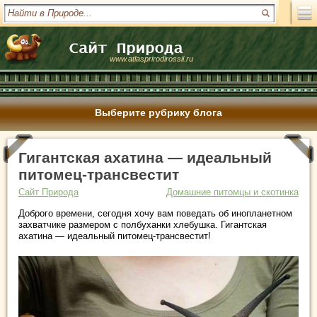
www.atlasprirodirossii.ru
Выберите рубрику блога
Гигантская ахатина — идеальный
питомец-трансвестит
Сайт Природа
Домашние питомцы и скотинка
Доброго времени, сегодня хочу вам поведать об инопланетном
захватчике размером с полбуханки хлебушка. Гигантская
ахатина — идеальный питомец-трансвестит!