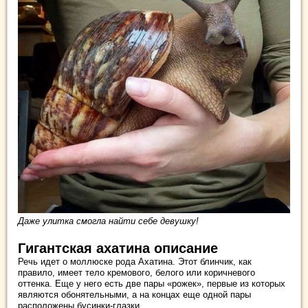
Даже улитка смогла найти себе девушку!
Гигантская ахатина описание
Речь идет о моллюске рода Ахатина. Этот блинчик, как
правило, имеет тело кремового, белого или коричневого
оттенка. Еще у него есть две пары «рожек», первые из которых
являются обонятельными, а на концах еще одной пары
расположены бусинки-глазки.