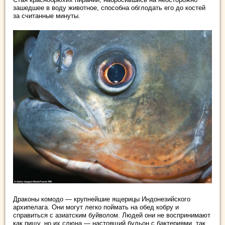
зашедшее в воду животное, способна обглодать его до костей
за считанные минуты.
Драконы комодо — крупнейшие ящерицы Индонезийского
архипелага. Они могут легко поймать на обед кобру и
справиться с азиатским буйволом. Людей они не воспринимают
как пищу, но их слюна — настоящий бульон с бактериями, так