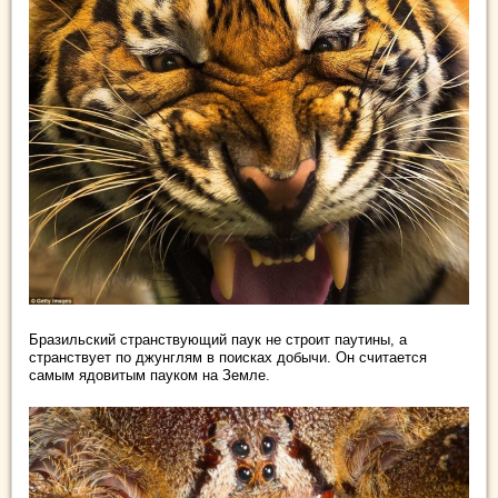
Бразильский странствующий паук не строит паутины, а
странствует по джунглям в поисках добычи. Он считается
самым ядовитым пауком на Земле.