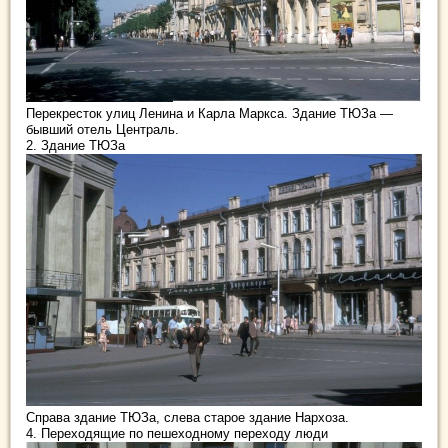
Перекресток улиц Ленина и Карла Маркса. Здание ТЮЗа —
бывший отель Централь.
2. Здание ТЮЗа
Справа здание ТЮЗа, слева старое здание Нархоза.
4. Переходящие по пешеходному переходу люди